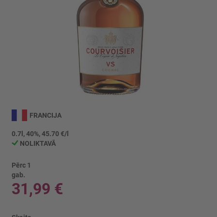
Iet
uz
FRANCIJA
galerijas
sākumu
0.7l, 40%, 45.70 €/l
NOLIKTAVĀ
Pērc 1
gab.
31,99 €