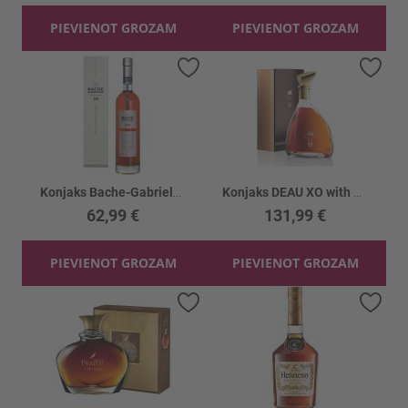
PIEVIENOT GROZAM
PIEVIENOT GROZAM
Pievienot vēlmju sarakstam
Piev
Konjaks Bache-Gabrielsen XO Champ. kārbā 40%
Konjaks DEAU XO with Gift box 40%
62,99 €
131,99 €
PIEVIENOT GROZAM
PIEVIENOT GROZAM
Pievienot vēlmju sarakstam
Piev