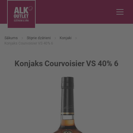
Sākums
Stiprie dzērieni
Konjaki
Konjaks Courvoisier VS 40% 6
Konjaks Courvoisier VS 40% 6
Iet
uz
galerijas
beigām