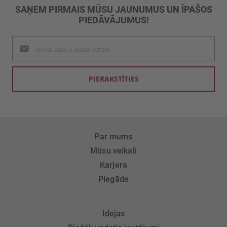
SAŅEM PIRMAIS MŪSU JAUNUMUS UN ĪPAŠOS
PIEDĀVĀJUMUS!
Pieteikties
jaunumu
saņemšanai:
PIERAKSTĪTIES
Par mums
Mūsu veikali
Karjera
Piegāde
Idejas