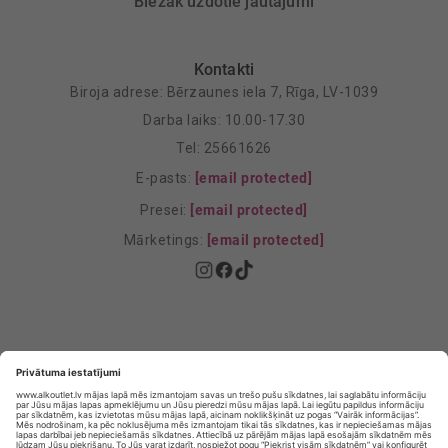
Biežāk uzdotie jautājumi
Kontakti
Biroja adrese: Bērzaunes iela 7, Rīga, LV-1039
Darba laiks: 10.00-17.30
Tel: 25661626
E-pasts:
[email protected]
Presei:
[email protected]
Mārketings:
[email protected]
Privātuma politika
Privātuma Iestatījumi
E-veikala lietošanas noteikumi