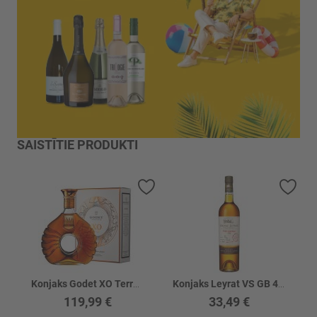
SAISTĪTIE PRODUKTI
Pievienot vēlmju sarakstam
Piev
Konjaks Godet XO Terre 40%
Konjaks Leyrat VS GB 40%
119,99 €
33,49 €