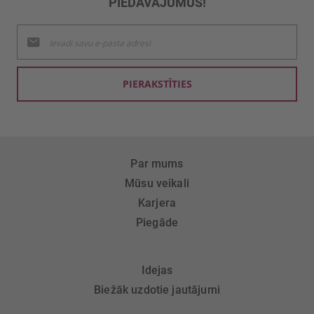
PIEDĀVĀJUMUS!
Pieteikties
jaunumu
saņemšanai:
PIERAKSTĪTIES
Par mums
Mūsu veikali
Karjera
Piegāde
Idejas
Biežāk uzdotie jautājumi