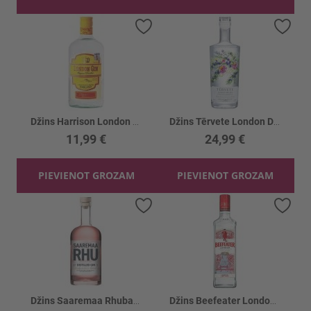
Pievienot vēlmju sarakstam
Piev
Džins Harrison London 37.5%
Džins Tērvete London Dry Gin 40%
11,99 €
24,99 €
PIEVIENOT GROZAM
PIEVIENOT GROZAM
Pievienot vēlmju sarakstam
Piev
Džins Saaremaa Rhubarb 37.5%
Džins Beefeater London Dry 40%