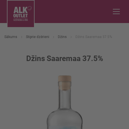
Sākums
Stiprie dzērieni
Džins
Džins Saaremaa 37.5%
Džins Saaremaa 37.5%
Iet
uz
galerijas
beigām