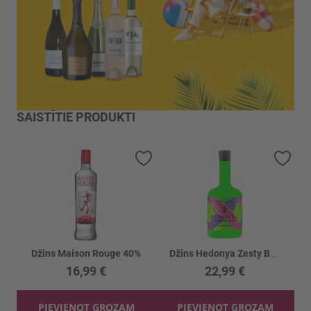
SAISTĪTIE PRODUKTI
Pievienot vēlmju sarakstam
Piev
Džins Maison Rouge 40%
Džins Hedonya Zesty Berry 40%
16,99 €
22,99 €
PIEVIENOT GROZAM
PIEVIENOT GROZAM