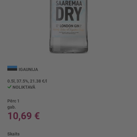
Iet
uz
IGAUNIJA
galerijas
sākumu
0.5l, 37.5%, 21.38 €/l
NOLIKTAVĀ
Pērc 1
gab.
10,69 €
Skaits