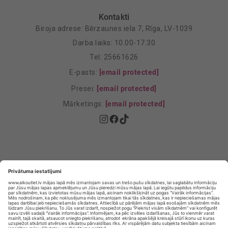
Kontakti
Biroja adrese: Bērzaunes iela 7, Rīga, LV-1039
Darba laiks: 10.00-17.30
Tel: 25661626
E-pasts:
[email protected]
Presei:
[email protected]
Mārketings:
[email protected]
Privātuma politika
Privātuma Iestatījumi
E-veikala lietošanas noteikumi