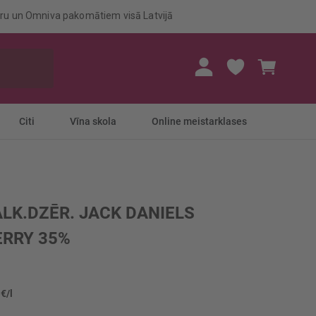
eru un Omniva pakomātiem visā Latvijā
Mans gr
Citi
Vīna skola
Online meistarklases
ALK.DZĒR. JACK DANIELS
RRY 35%
 €/l