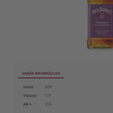
Iet
uz
galerijas
sākumu
VAIRĀK INFORMĀCIJAS
Vairāk
Valsts
ASV
informācijas
Tilpums
0.7l
Alk %
35%