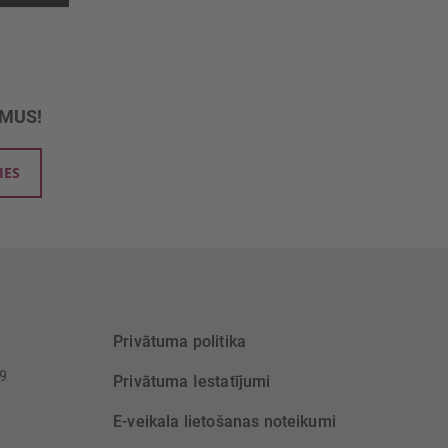
UMUS!
IES
Privātuma politika
39
Privātuma Iestatījumi
E-veikala lietošanas noteikumi