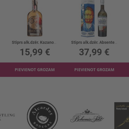
Stiprs alk.dzēr. Kazanova LATVADOS 40%
Stiprs alk.dzēr. Absente 55% kārbā+karote
15,99 €
37,99 €
PIEVIENOT GROZAM
PIEVIENOT GROZAM