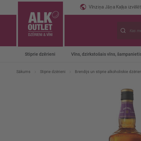
Vīnziņa Jāņa Kaļķa izvēlēti
Meklēt
Stiprie dzērieni
Vīns, dzirkstošais vīns, šampanieti
Sākums
Stiprie dzērieni
Brendijs un stiprie alkoholiskie dzērie
Iet
uz
galerijas
beigām