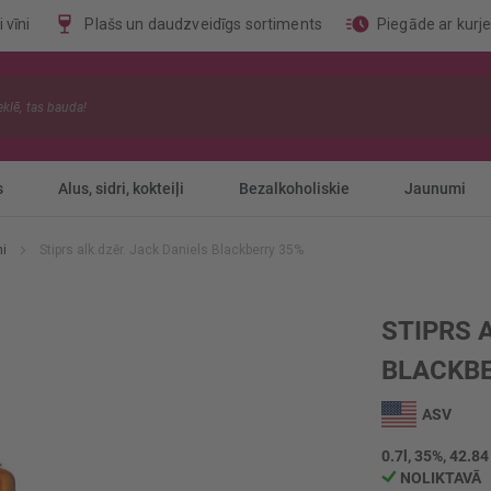
 vīni
Plašs un daudzveidīgs sortiments
Piegāde ar kurj
s
Alus, sidri, kokteiļi
Bezalkoholiskie
Jaunumi
ni
Stiprs alk.dzēr. Jack Daniels Blackberry 35%
STIPRS 
BLACKBE
ASV
0.7l, 35%, 42.84
NOLIKTAVĀ