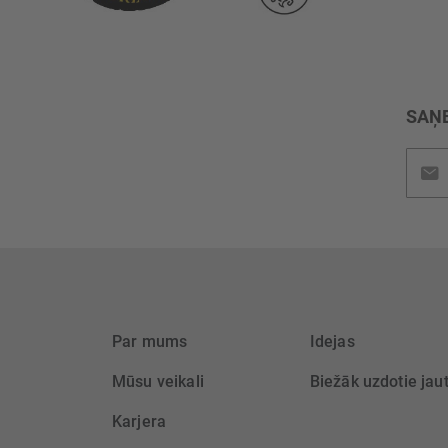
SAŅE
Pieteik
jaunu
saņem
Par mums
Idejas
Mūsu veikali
Biežāk uzdotie jau
Karjera