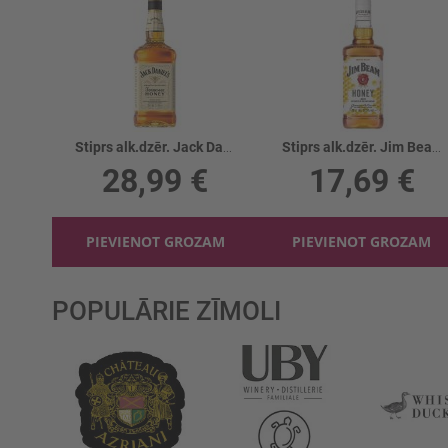
Stiprs alk.dzēr. Jack Daniels Honey 35%
Stiprs alk.dzēr. Jim Beam Honey 32.5%
28,99 €
17,69 €
PIEVIENOT GROZAM
PIEVIENOT GROZAM
POPULĀRIE ZĪMOLI