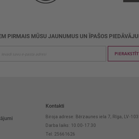
M PIRMAIS MŪSU JAUNUMUS UN ĪPAŠOS PIEDĀVĀJ
ties
PIERAKSTĪT
mu
šanai:
Kontakti
Biroja adrese: Bērzaunes iela 7, Rīga, LV-10
tājumi
Darba laiks: 10.00-17.30
Tel: 25661626