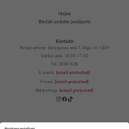
Idejas
Biežāk uzdotie jautājumi
Kontakti
Biroja adrese: Bērzaunes iela 7, Rīga, LV-1039
Darba laiks: 10.00-17.30
Tel: 25661626
E-pasts:
[email protected]
Presei:
[email protected]
Mārketings:
[email protected]
Privātuma politika