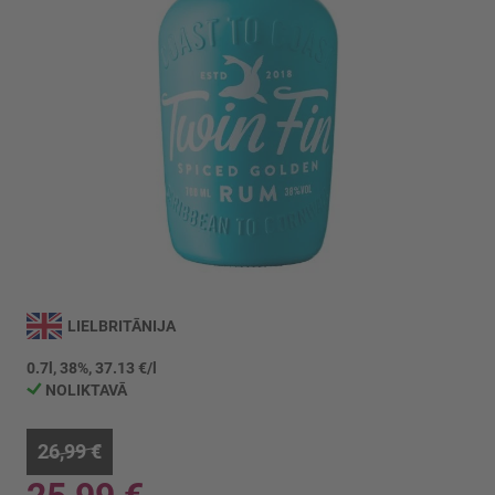
Iet
uz
LIELBRITĀNIJA
galerijas
sākumu
0.7l, 38%, 37.13 €/l
NOLIKTAVĀ
26,99 €