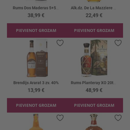
Rums Dos Maderas 5+5 40%
Alk.dz. De La Mazziere Armanjaks 40%
38,99 €
22,49 €
PIEVIENOT GROZAM
PIEVIENOT GROZAM
Pievienot vēlmju sarakstam
Piev
Brendijs Ararat 3 zv. 40%
Rums Planteray XO 20th Anniversary 40%
13,99 €
48,99 €
PIEVIENOT GROZAM
PIEVIENOT GROZAM
Pievienot vēlmju sarakstam
Piev