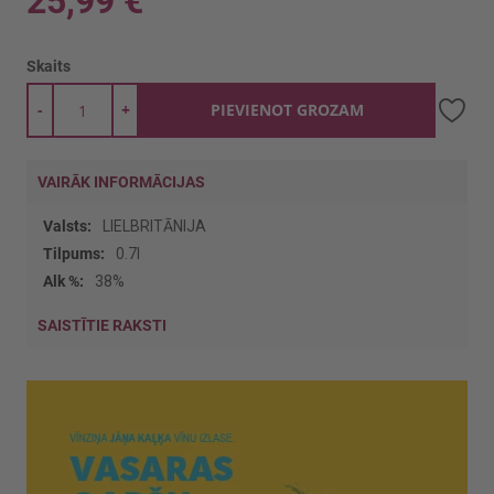
25,99 €
Skaits
-
+
PIEVIENOT GROZAM
VAIRĀK INFORMĀCIJAS
Vairāk
LIELBRITĀNIJA
informācijas
0.7l
38%
SAISTĪTIE RAKSTI