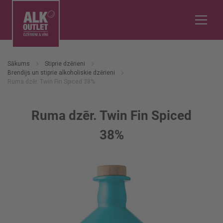
Sākums
Stiprie dzērieni
Brendijs un stiprie alkoholiskie dzērieni
Ruma dzēr. Twin Fin Spiced 38%
Ruma dzēr. Twin Fin Spiced
38%
Iet
uz
galerijas
beigām