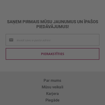
SAŅEM PIRMAIS MŪSU JAUNUMUS UN ĪPAŠOS
PIEDĀVĀJUMUS!
Pieteikties
jaunumu
saņemšanai:
PIERAKSTĪTIES
Par mums
Mūsu veikali
Karjera
Piegāde