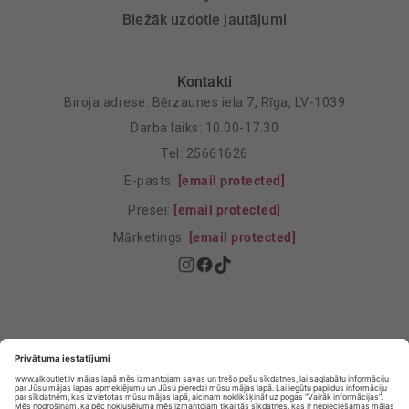
Biežāk uzdotie jautājumi
Kontakti
Biroja adrese: Bērzaunes iela 7, Rīga, LV-1039
Darba laiks: 10.00-17.30
Tel: 25661626
E-pasts:
[email protected]
Presei:
[email protected]
Mārketings:
[email protected]
Privātuma politika
Privātuma Iestatījumi
E-veikala lietošanas noteikumi