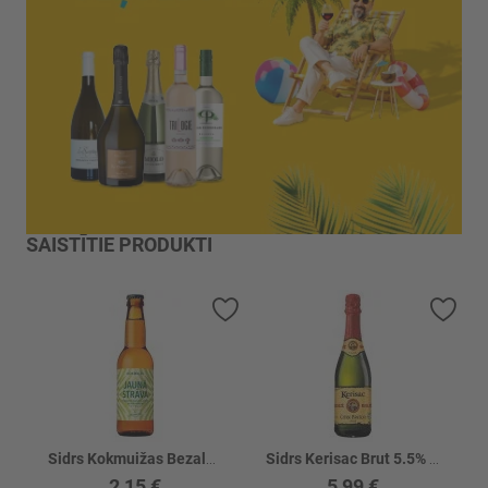
SAISTĪTIE PRODUKTI
Pievienot vēlmju sarakstam
Piev
Sidrs Kokmuižas Bezalk. Jaunā Strāva 0%
Sidrs Kerisac Brut 5.5% stikls
2,15 €
5,99 €