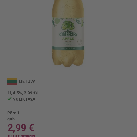
Iet
uz
LIETUVA
galerijas
sākumu
1l, 4.5%, 2.99 €/l
NOLIKTAVĀ
Pērc 1
gab.
2,99 €
+
0,10 €
depozīts