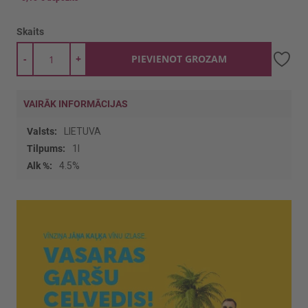
Skaits
-
+
PIEVIENOT GROZAM
VAIRĀK INFORMĀCIJAS
Vairāk
LIETUVA
informācijas
1l
4.5%