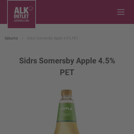
Sākums
Sidrs Somersby Apple 4.5% PET
Sidrs Somersby Apple 4.5%
PET
Iet
uz
galerijas
beigām