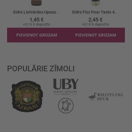
Sidrs Lielvārdes Upeņu 4.8% stikls
Sidrs Fizz Pear Taste 4.5% PET
1,45 €
2,45 €
+
0,10 €
depozīts
+
0,10 €
depozīts
PIEVIENOT GROZAM
PIEVIENOT GROZAM
POPULĀRIE ZĪMOLI