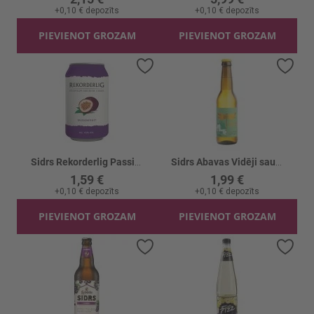
+
0,10 €
depozīts
+
0,10 €
depozīts
PIEVIENOT GROZAM
PIEVIENOT GROZAM
Pievienot vēlmju sarakstam
Piev
Sidrs Rekorderlig Passionfruit 4.5% CAN
Sidrs Abavas Vidēji sauss ābolu 6% stikls
1,59 €
1,99 €
+
0,10 €
depozīts
+
0,10 €
depozīts
PIEVIENOT GROZAM
PIEVIENOT GROZAM
Pievienot vēlmju sarakstam
Piev