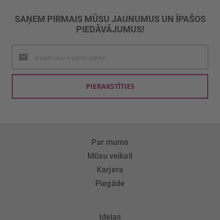
SAŅEM PIRMAIS MŪSU JAUNUMUS UN ĪPAŠOS
PIEDĀVĀJUMUS!
Pieteikties
jaunumu
saņemšanai:
PIERAKSTĪTIES
Par mums
Mūsu veikali
Karjera
Piegāde
Idejas