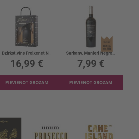
Dzirkst.vīns Freixenet Negro Brut 11.5%+2gl.
Sarkanv. Manieri Negroamaro Primitivo 13.5%
16,99 €
7,99 €
PIEVIENOT GROZAM
PIEVIENOT GROZAM