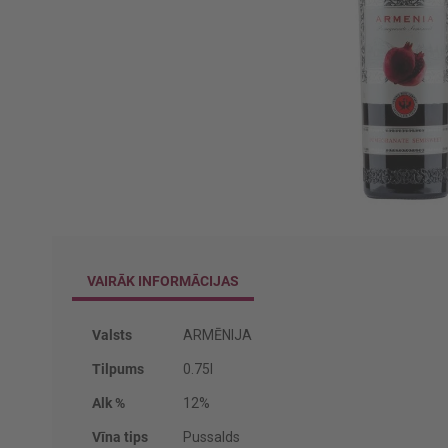
Iet
uz
galerijas
VAIRĀK INFORMĀCIJAS
sākumu
Vairāk
Valsts
ARMĒNIJA
informācijas
Tilpums
0.75l
Alk %
12%
Vīna tips
Pussalds