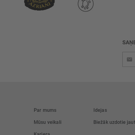
SAŅE
Pieteik
jaunu
saņem
Par mums
Idejas
Mūsu veikali
Biežāk uzdotie jau
Karjera