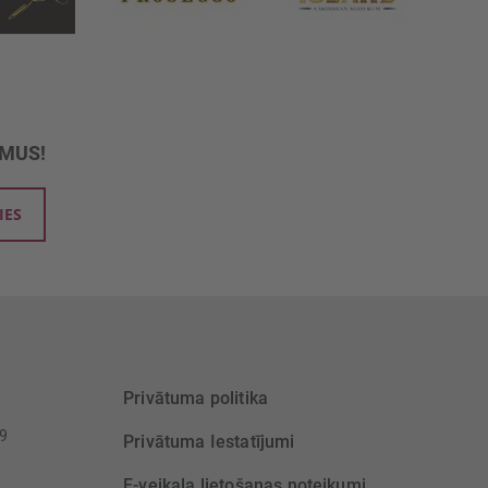
UMUS!
IES
Privātuma politika
39
Privātuma Iestatījumi
E-veikala lietošanas noteikumi