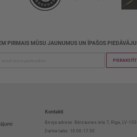
M PIRMAIS MŪSU JAUNUMUS UN ĪPAŠOS PIEDĀVĀJ
ties
PIERAKSTĪT
mu
šanai:
Kontakti
Biroja adrese: Bērzaunes iela 7, Rīga, LV-10
tājumi
Darba laiks: 10.00-17.30