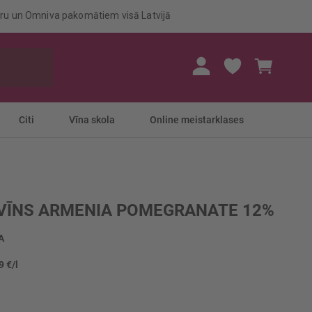
eru un Omniva pakomātiem visā Latvijā
Mans gr
Citi
Vīna skola
Online meistarklases
VĪNS ARMENIA POMEGRANATE 12%
A
9 €/l