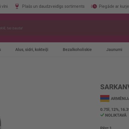
 vīni
Plašs un daudzveidīgs sortiments
Piegāde ar kurj
s
Alus, sidri, kokteiļi
Bezalkoholiskie
Jaunumi
SARKAN
ARMĒNIJ
0.75l, 12%, 16.3
NOLIKTAVĀ
Pērc 1