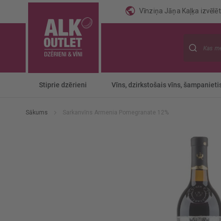
Vīnziņa Jāņa Kaļķa izvēlēti
Meklēt
Stiprie dzērieni
Vīns, dzirkstošais vīns, šampanieti
Sākums
Sarkanvīns Armenia Pomegranate 12%
Iet
uz
galerijas
beigām