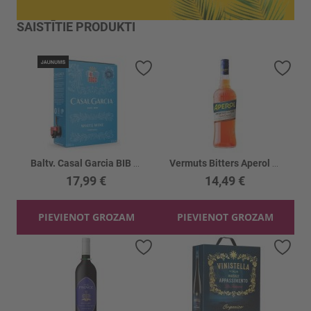
SAISTĪTIE PRODUKTI
Pievienot vēlmju sarakstam
Piev
Baltv. Casal Garcia BIB 9.5%
Vermuts Bitters Aperol 11%
17,99 €
14,49 €
PIEVIENOT GROZAM
PIEVIENOT GROZAM
Pievienot vēlmju sarakstam
Piev