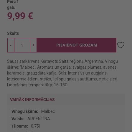
Pērc 1
gab.
9,99 €
Skaits
-
+
PIEVIENOT GROZAM
Sauss sarkanvīns. Gatavots Salta reģionā Argentīnā. Vīnogu
šķirne: 'Malbec'. Aromāts un garša: svaigas plūmes, avenes,
karamele, grauzdēta kafija. Stils: Intensīvs un augļains.
Ieteicamie ēdieni: steiks, liellopu gaļas sautējums, cietie sieri.
Lietošanas temperatūra: 16-18C.
VAIRĀK INFORMĀCIJAS
Vairāk
Malbec
informācijas
ARGENTĪNA
0.75l