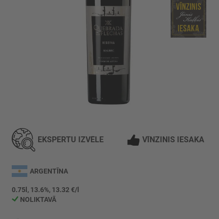
Iet
uz
galerijas
EKSPERTU IZVĒLE
VĪNZINIS IESAKA
sākumu
ARGENTĪNA
0.75l, 13.6%, 13.32 €/l
NOLIKTAVĀ