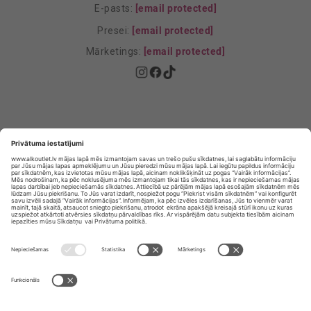
E-pasts:
[email protected]
Presei:
[email protected]
Mārketings:
[email protected]
Privātuma politika
Privātuma Iestatījumi
E-veikala lietošanas noteikumi
© SIA „Vita Mārkets” visas tiesības aizsargātas.