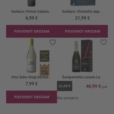
Sarkanv. Prince Cabarnet Sauvignon 14%
Sarkanv. Vinistella Appassimento BIO 14%
6,99 €
21,99 €
PIEVIENOT GROZAM
PIEVIENOT GROZAM
Pievienot vēlmju sarakstam
Piev
Vīns Zebo Viegl.dzirkst.Moscato Frizzante 7%
Šampanietis Lanson Le Black Label 12.5%
7,99 €
46,99 €
51,99 €
PIEVIENOT GROZAM
Nav pieejams