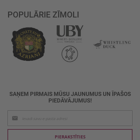
POPULĀRIE ZĪMOLI
SAŅEM PIRMAIS MŪSU JAUNUMUS UN ĪPAŠOS
PIEDĀVĀJUMUS!
Pieteikties
jaunumu
saņemšanai:
PIERAKSTĪTIES