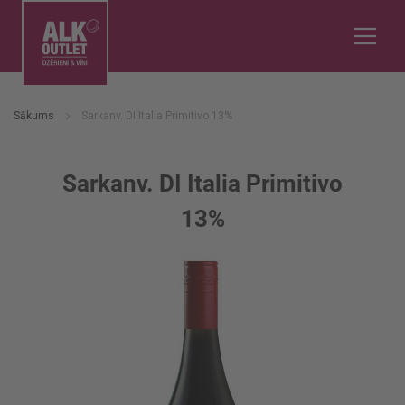
Sākums
Sarkanv. DI Italia Primitivo 13%
Sarkanv. DI Italia Primitivo
13%
Iet
uz
galerijas
beigām