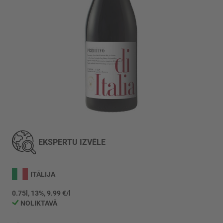
Iet
uz
galerijas
EKSPERTU IZVĒLE
sākumu
ITĀLIJA
0.75l, 13%, 9.99 €/l
NOLIKTAVĀ