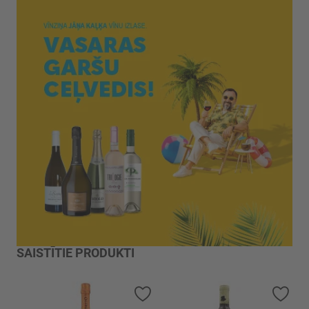
SAISTĪTIE PRODUKTI
Pievienot vēlmju sarakstam
Piev