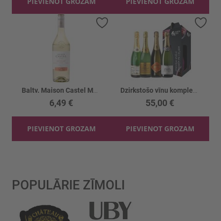
PIEVIENOT GROZAM
PIEVIENOT GROZAM
Pievienot vēlmju sarakstam
Piev
Baltv. Maison Castel Muskat sweet 11.5%
Dzirkstošo vīnu komplekts 4gb
6,49 €
55,00 €
PIEVIENOT GROZAM
PIEVIENOT GROZAM
POPULĀRIE ZĪMOLI