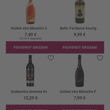
Dzirkst.vīns Mionetto Spritz Aromatizēts 8%
Baltv. Fat Baron Sauvignon Blanc 12.5%
7,49 €
9,99 €
+
0,10 €
depozīts
PIEVIENOT GROZAM
PIEVIENOT GROZAM
Pievienot vēlmju sarakstam
Piev
Sarkanvīns Armenia Pomegranate 11.5%
Dzirkst.vīns Mionetto Prosecco Extra Dry 11%
12,29 €
7,99 €