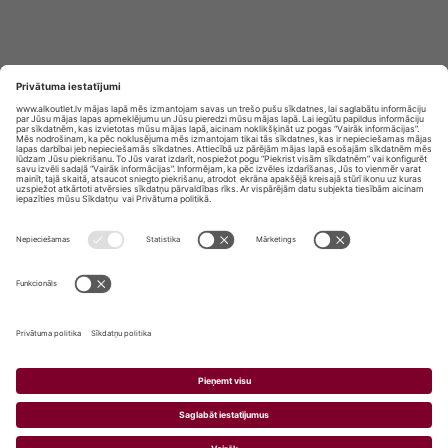
Privātuma politika
Privātuma Iestatījumi
E-veikala lietošanas noteikumi
© SIA „Vita Mārkets” visas tiesības aizsargātas.
ALKOHOLA LIETOŠANA KAITĒ JŪSU VESELĪBAI!
ALKOHOLA PĀRDOŠANA, IEGĀDĀŠANĀS UN
NODOŠANA NEPILNGADĪGĀM PERSONĀM IR
AIZLIEGTA.