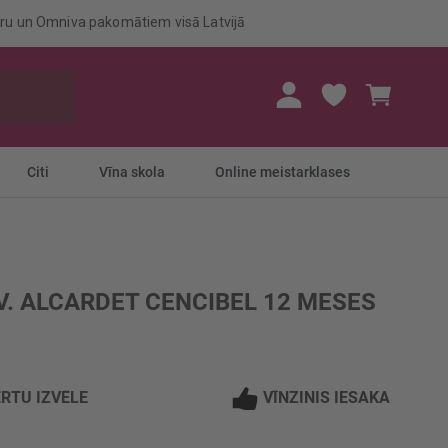
eru un Omniva pakomātiem visā Latvijā
Mans gr
Citi
Vīna skola
Online meistarklases
. ALCARDET CENCIBEL 12 MESES
RTU IZVĒLE
VĪNZINIS IESAKA