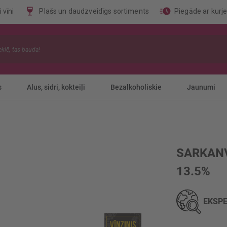
 vīni
Plašs un daudzveidīgs sortiments
Piegāde ar kurj
s
Alus, sidri, kokteiļi
Bezalkoholiskie
Jaunumi
SARKANV
13.5%
EKSPE