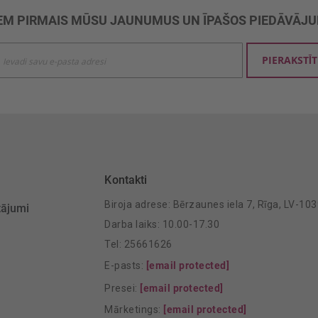
M PIRMAIS MŪSU JAUNUMUS UN ĪPAŠOS PIEDĀVĀJ
ties
PIERAKSTĪT
mu
šanai:
Kontakti
Biroja adrese: Bērzaunes iela 7, Rīga, LV-10
tājumi
Darba laiks: 10.00-17.30
Tel: 25661626
E-pasts:
[email protected]
Presei:
[email protected]
Mārketings:
[email protected]