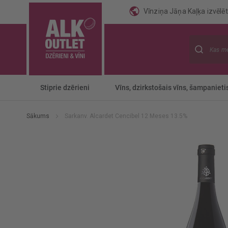
Vīnziņa Jāņa Kaļķa izvēlēti
Meklēt
Stiprie dzērieni
Vīns, dzirkstošais vīns, šampanieti
Sākums
Sarkanv. Alcardet Cencibel 12 Meses 13.5%
Iet
uz
galerijas
beigām