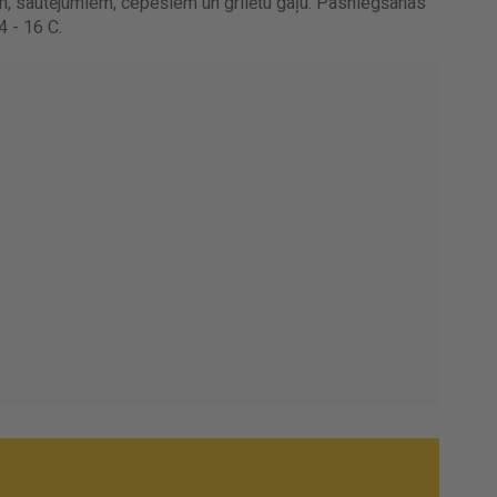
, sautējumiem, cepešiem un grilētu gaļu. Pasniegšanas
 - 16 C.