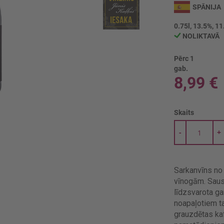
SPĀNIJA
0.75l, 13.5%, 11
NOLIKTAVĀ
Pērc 1
gab.
8,99 €
Skaits
-
+
Sarkanvīns no 
vīnogām. Sauss
līdzsvarota gar
noapaļotiem ta
grauzdētas ka