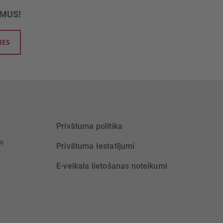
UMUS!
IES
Privātuma politika
39
Privātuma Iestatījumi
E-veikala lietošanas noteikumi