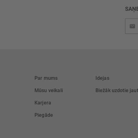
SAŅE
Pieteik
jaunu
saņem
Par mums
Idejas
Mūsu veikali
Biežāk uzdotie jau
Karjera
Piegāde