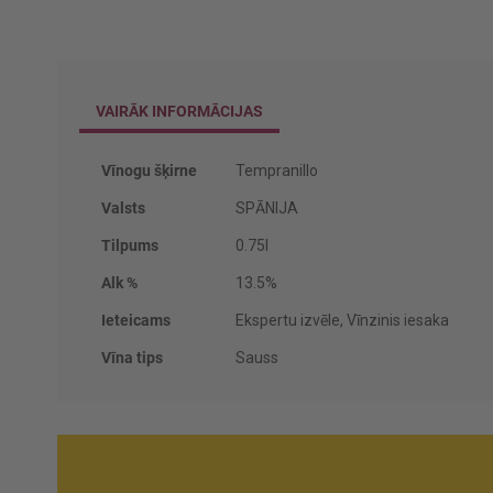
VAIRĀK INFORMĀCIJAS
Vairāk
Vīnogu šķirne
Tempranillo
informācijas
Valsts
SPĀNIJA
Tilpums
0.75l
Alk %
13.5%
Ieteicams
Ekspertu izvēle, Vīnzinis iesaka
Vīna tips
Sauss