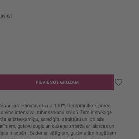
.99 €/l
PIEVIENOT GROZAM
Spānijas. Pagatavots no 100% ‘Tempranillo’ šķirnes
 vīns intensīvā, rubīnsarkanā krāsā. Tam ir spēcīga,
ša ar izteiksmīgu, sarežģītu struktūru un ļoti labi
nīniem, gatavu augļu un kazeņu smarža ar lakricas un
fijas niansēm. Sader ar sātīgiem, garšvielām bagātiem