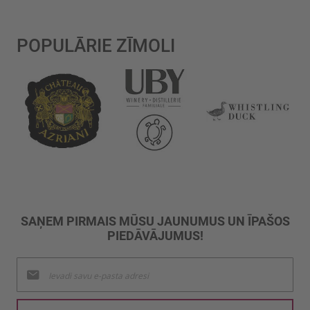
POPULĀRIE ZĪMOLI
SAŅEM PIRMAIS MŪSU JAUNUMUS UN ĪPAŠOS
PIEDĀVĀJUMUS!
Pieteikties
jaunumu
saņemšanai: