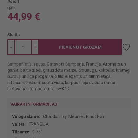
Pērc 1
gab.
44,99 €
Skaits
-
+
PIEVIENOT GROZAM
Šampanietis, sauss. Gatavots Šampaņā, Francijā. Aromāts un
garša: baltie ziedi, grauzdēta maize, citruaugļu kokteilis; krēmīgi
burbuļi un ilga pēcgarša. Stils: elegants un pilnmiesīgs.
Ieteicamie ēdieni: cepta vista, karpas fileja sviesta mērcē.
Lietošanas temperatūra: 6–8 °C.
VAIRĀK INFORMĀCIJAS
Vairāk
Chardonnay, Meunier, Pinot Noir
informācijas
FRANCIJA
0.75l