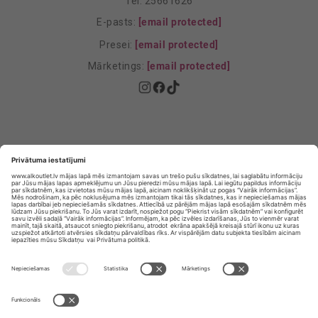
Tel: 25661626
E-pasts:
[email protected]
Presei:
[email protected]
Mārketings:
[email protected]
Privātuma politika
Privātuma Iestatījumi
E-veikala lietošanas noteikumi
© SIA „Vita Mārkets” visas tiesības aizsargātas.