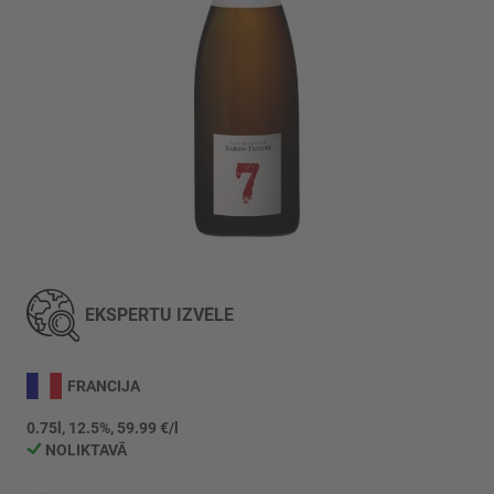
Iet
uz
galerijas
EKSPERTU IZVĒLE
sākumu
FRANCIJA
0.75l, 12.5%, 59.99 €/l
NOLIKTAVĀ