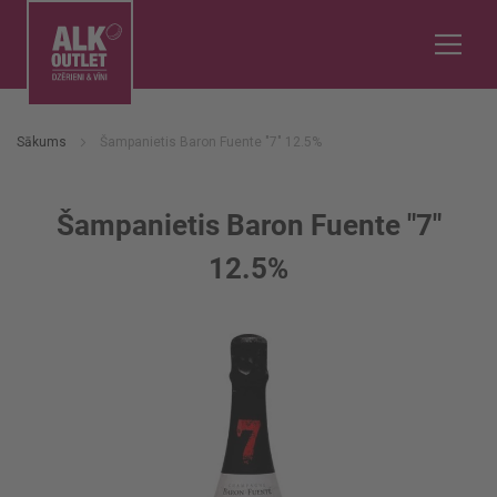
Sākums
Šampanietis Baron Fuente "7" 12.5%
Šampanietis Baron Fuente "7"
12.5%
Iet
uz
galerijas
beigām