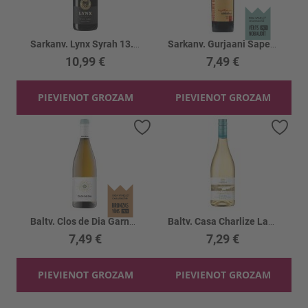
Sarkanv. Lynx Syrah 13.5%
Sarkanv. Gurjaani Saperavi Barrel 12.8%
10,99 €
7,49 €
PIEVIENOT GROZAM
PIEVIENOT GROZAM
Pievienot vēlmju sarakstam
Piev
Baltv. Clos de Dia Garnacha 13%
Baltv. Casa Charlize Lago D'oro Garda 12%
7,49 €
7,29 €
PIEVIENOT GROZAM
PIEVIENOT GROZAM