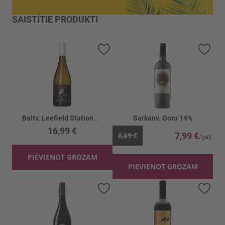
SAISTĪTIE PRODUKTI
Pievienot vēlmju sarakstam
Piev
Baltv. Leefield Station Gewurztraminer 14%
Sarkanv. Goru 14%
16,99 €
7,99 €
8,69 €
PIEVIENOT GROZAM
PIEVIENOT GROZAM
Pievienot vēlmju sarakstam
Piev