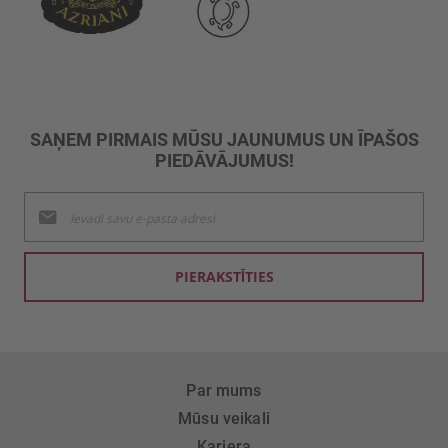
SAŅEM PIRMAIS MŪSU JAUNUMUS UN ĪPAŠOS
PIEDĀVĀJUMUS!
Pieteikties
jaunumu
saņemšanai:
PIERAKSTĪTIES
Par mums
Mūsu veikali
Karjera