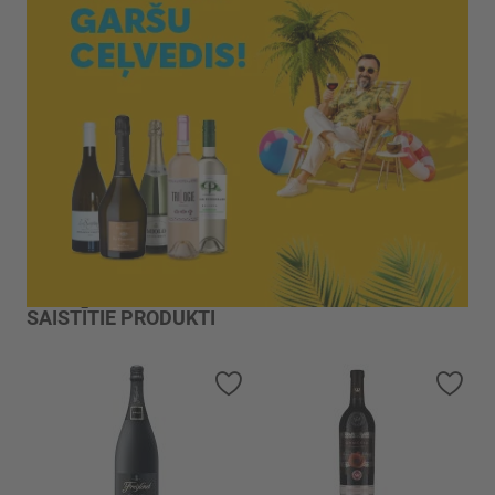
SAISTĪTIE PRODUKTI
Pievienot vēlmju sarakstam
Piev