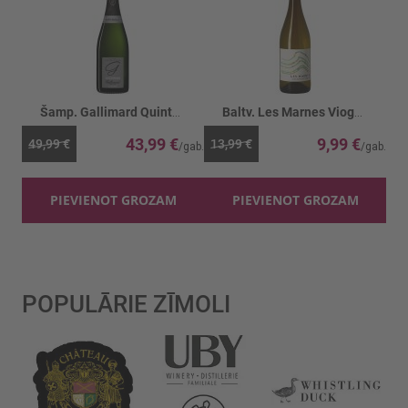
Šamp. Gallimard Quintessense Blanc 12%
Baltv. Les Marnes Viogner 13%
43,99 €
9,99 €
49,99 €
13,99 €
PIEVIENOT GROZAM
PIEVIENOT GROZAM
POPULĀRIE ZĪMOLI