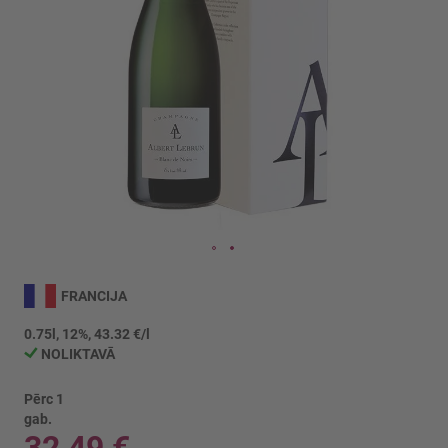
Iet
uz
FRANCIJA
galerijas
sākumu
0.75l, 12%, 43.32 €/l
NOLIKTAVĀ
Pērc 1
gab.