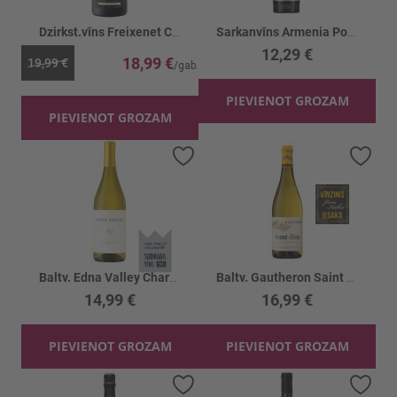
Dzirkst.vīns Freixenet Cordon Negro 11.5%
Sarkanvīns Armenia Pomegranate 11.5%
12,29 €
18,99 €
19,99 €
PIEVIENOT GROZAM
PIEVIENOT GROZAM
Pievienot vēlmju sarakstam
Piev
Baltv. Edna Valley Chardonnay 14%
Baltv. Gautheron Saint Bris 13%
14,99 €
16,99 €
PIEVIENOT GROZAM
PIEVIENOT GROZAM
Pievienot vēlmju sarakstam
Piev