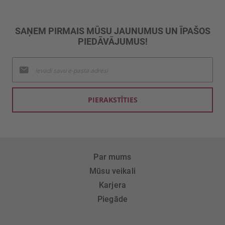
SAŅEM PIRMAIS MŪSU JAUNUMUS UN ĪPAŠOS
PIEDĀVĀJUMUS!
Pieteikties
jaunumu
saņemšanai:
PIERAKSTĪTIES
Par mums
Mūsu veikali
Karjera
Piegāde