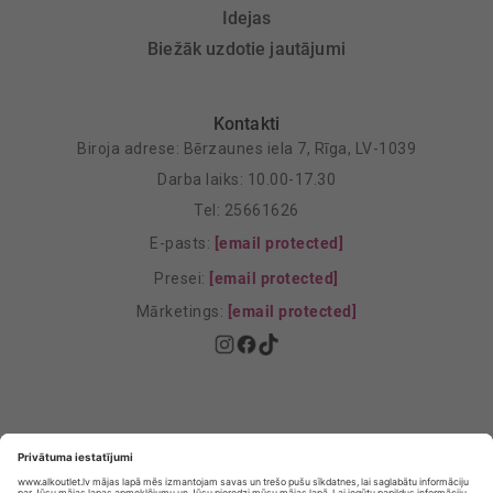
Idejas
Biežāk uzdotie jautājumi
Kontakti
Biroja adrese: Bērzaunes iela 7, Rīga, LV-1039
Darba laiks: 10.00-17.30
Tel: 25661626
E-pasts:
[email protected]
Presei:
[email protected]
Mārketings:
[email protected]
Privātuma politika
Privātuma Iestatījumi