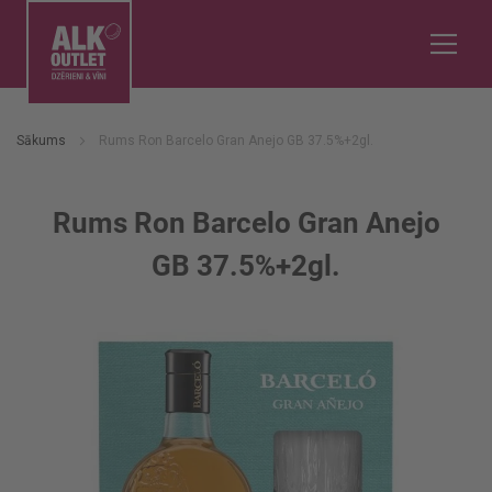
Sākums
Rums Ron Barcelo Gran Anejo GB 37.5%+2gl.
Rums Ron Barcelo Gran Anejo
GB 37.5%+2gl.
Iet
uz
galerijas
beigām