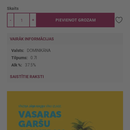
Skaits
-
+
PIEVIENOT GROZAM
VAIRĀK INFORMĀCIJAS
Vairāk
DOMINIKĀNA
informācijas
0.7l
37.5%
SAISTĪTIE RAKSTI