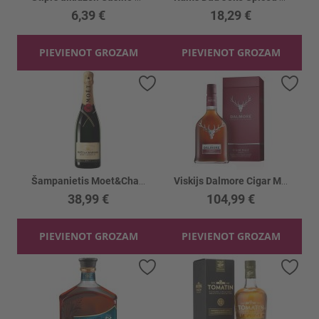
6,39 €
18,29 €
PIEVIENOT GROZAM
PIEVIENOT GROZAM
Pievienot vēlmju sarakstam
Piev
Šampanietis Moet&Chandon Brut Imperial 12%
Viskijs Dalmore Cigar Malt 44%
38,99 €
104,99 €
PIEVIENOT GROZAM
PIEVIENOT GROZAM
Pievienot vēlmju sarakstam
Piev