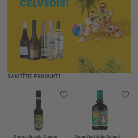
SAISTĪTIE PRODUKTI
Pievienot vēlmju sarakstam
Piev
Stiprs alk.dzēr. Casino 50%
Rums Dad Joke Spiced 40%