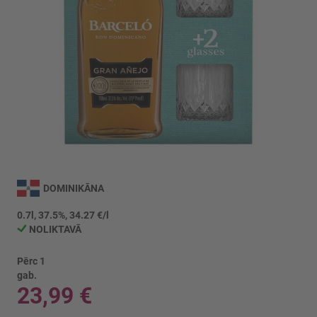
Iet
uz
DOMINIKĀNA
galerijas
sākumu
0.7l, 37.5%, 34.27 €/l
NOLIKTAVĀ
Pērc 1
gab.
23,99 €