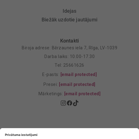
Idejas
Biežāk uzdotie jautājumi
Kontakti
Biroja adrese: Bērzaunes iela 7, Rīga, LV-1039
Darba laiks: 10.00-17.30
Tel: 25661626
E-pasts:
[email protected]
Presei:
[email protected]
Mārketings:
[email protected]
Privātuma politika