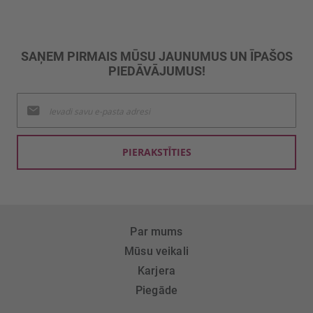
SAŅEM PIRMAIS MŪSU JAUNUMUS UN ĪPAŠOS
PIEDĀVĀJUMUS!
Pieteikties
jaunumu
saņemšanai:
PIERAKSTĪTIES
Par mums
Mūsu veikali
Karjera
Piegāde