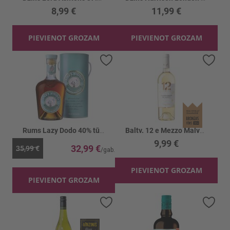
8,99 €
11,99 €
PIEVIENOT GROZAM
PIEVIENOT GROZAM
Pievienot vēlmju sarakstam
Piev
Rums Lazy Dodo 40% tūbā
Baltv. 12 e Mezzo Malvasia sel Salento 12.5%
9,99 €
32,99 €
35,99 €
PIEVIENOT GROZAM
PIEVIENOT GROZAM
Pievienot vēlmju sarakstam
Piev