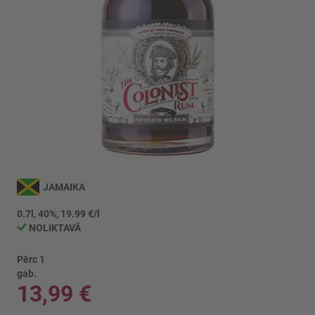
Iet
uz
JAMAIKA
galerijas
sākumu
0.7l, 40%, 19.99 €/l
NOLIKTAVĀ
Pērc 1
gab.
13,99 €