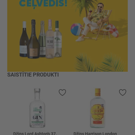
SAISTĪTIE PRODUKTI
Pievienot vēlmju sarakstam
Piev
Džins Lord Ashton's 37.5%
Džins Harrison London 37.5%