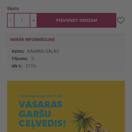
Skaits
-
+
PIEVIENOT GROZAM
VAIRĀK INFORMĀCIJAS
Vairāk
BAHAMU SALAS
informācijas
1l
37.5%