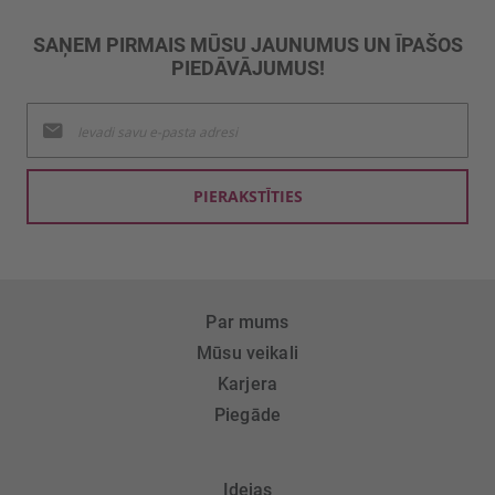
SAŅEM PIRMAIS MŪSU JAUNUMUS UN ĪPAŠOS
PIEDĀVĀJUMUS!
Pieteikties
jaunumu
saņemšanai:
PIERAKSTĪTIES
Par mums
Mūsu veikali
Karjera
Piegāde
Idejas