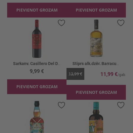
PIEVIENOT GROZAM
PIEVIENOT GROZAM
Pievienot vēlmju sarakstam
Piev
Sarkanv. Casillero Del Diablo Dark Red 13.5%
Stiprs alk.dzēr. Barracuda Vanilla Spiced 32%
9,99 €
11,99 €
12,99 €
PIEVIENOT GROZAM
PIEVIENOT GROZAM
Pievienot vēlmju sarakstam
Piev