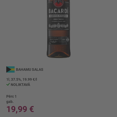
Iet
uz
BAHAMU SALAS
galerijas
sākumu
1l, 37.5%, 19.99 €/l
NOLIKTAVĀ
Pērc 1
gab.
19,99 €