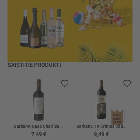
SAISTĪTIE PRODUKTI
Pievienot vēlmju sarakstam
Piev
Sarkanv. Casa Charlize Primitivo 13.5%
Sarkanv. 19 Crimes Cab. Sauv. 13.5%
7,49 €
9,49 €