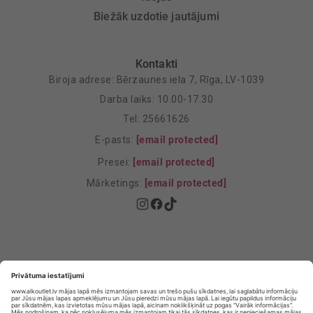
Biežāk uzdotie jautājumi
Kontakti
Biroja adrese: Bērzaunes iela 7, Rīga, LV-1039
Darba laiks: 10.00-17.30
Tel: 25661626
E-pasts:
[email protected]
Presei:
[email protected]
Mārketings:
[email protected]
Privātuma politika
Privātuma Iestatījumi
E-veikala lietošanas noteikumi