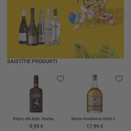
SAISTĪTIE PRODUKTI
Pievienot vēlmju sarakstam
Piev
Stiprs alk.dzēr. Starka Stumbro 43%
Rums Davidsens Gold 37.5%
9,99 €
17,99 €