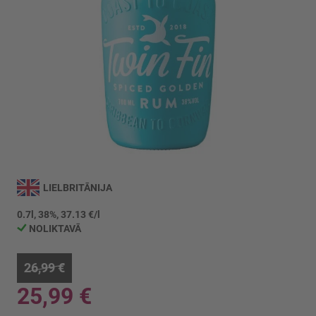
Iet
uz
LIELBRITĀNIJA
galerijas
sākumu
0.7l, 38%, 37.13 €/l
NOLIKTAVĀ
26,99 €
25,99 €