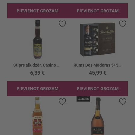
PIEVIENOT GROZAM
PIEVIENOT GROZAM
Pievienot vēlmju sarakstam
Piev
Stiprs alk.dzēr. Casino 50%
Rums Dos Maderas 5+5 40% + 4 pud.
6,39 €
45,99 €
PIEVIENOT GROZAM
PIEVIENOT GROZAM
Pievienot vēlmju sarakstam
Piev