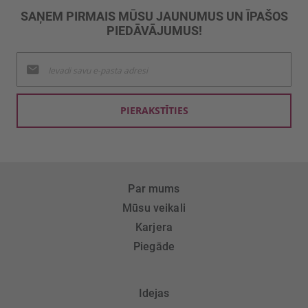
SAŅEM PIRMAIS MŪSU JAUNUMUS UN ĪPAŠOS
PIEDĀVĀJUMUS!
Pieteikties
jaunumu
saņemšanai:
PIERAKSTĪTIES
Par mums
Mūsu veikali
Karjera
Piegāde
Idejas