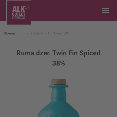
Sākums
Ruma dzēr. Twin Fin Spiced 38%
Ruma dzēr. Twin Fin Spiced
38%
Iet
uz
galerijas
beigām