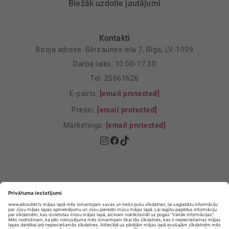
Biežāk uzdotie jautājumi
Kontakti
Biroja adrese: Bērzaunes iela 7, Rīga, LV-1039
Darba laiks: 10.00-17.30
Tel: 25661626
E-pasts:
[email protected]
Presei:
[email protected]
Mārketings:
[email protected]
Privātuma politika
Privātuma Iestatījumi
E-veikala lietošanas noteikumi