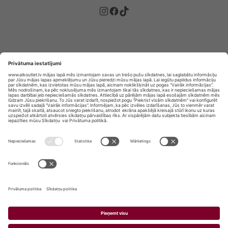
Privātuma politika
Privātuma Iestatījumi
E-veikala lietošanas noteikumi
© SIA „Vita Mārkets” visas tiesības aizsargātas.
ALKOHOLA LIETOŠANA KAITĒ JŪSU VESELĪBAI!
ALKOHOLA PĀRDOŠANA, IEGĀDĀŠANĀS UN
NODOŠANA NEPILNGADĪGĀM PERSONĀM IR
AIZLIEGTA.