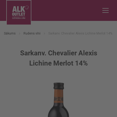
Sākums
Rudens vīni
Sarkanv. Chevalier Alexis Lichine Merlot 14%
Sarkanv. Chevalier Alexis
Lichine Merlot 14%
Iet
uz
galerijas
beigām