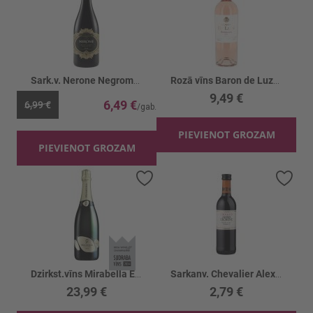
Sark.v. Nerone Negromaro Primitivo 13.5%
Rozā vīns Baron de Luze 11.5%
9,49 €
6,49 €
6,99 €
PIEVIENOT GROZAM
PIEVIENOT GROZAM
Pievienot vēlmju sarakstam
Piev
Dzirkst.vīns Mirabella Edea Blanc 12.5%
Sarkanv. Chevalier Alexis Lichine Merlot 14%
23,99 €
2,79 €