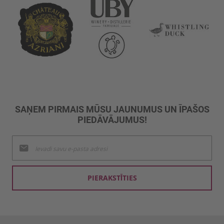
SAŅEM PIRMAIS MŪSU JAUNUMUS UN ĪPAŠOS
PIEDĀVĀJUMUS!
Pieteikties
jaunumu
saņemšanai:
PIERAKSTĪTIES