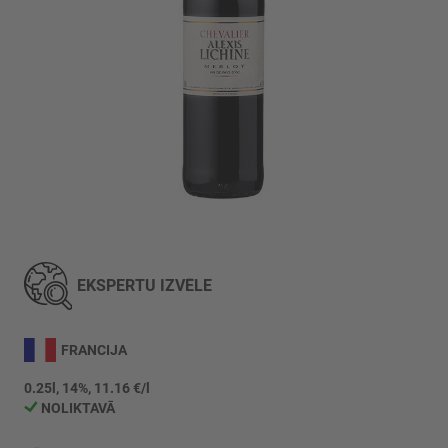
Iet
uz
galerijas
EKSPERTU IZVĒLE
sākumu
FRANCIJA
0.25l, 14%, 11.16 €/l
NOLIKTAVĀ