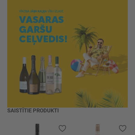
SAISTĪTIE PRODUKTI
Pievienot vēlmju sarakstam
Piev