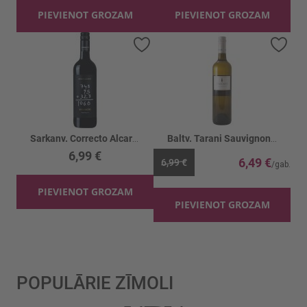
PIEVIENOT GROZAM
PIEVIENOT GROZAM
Pievienot vēlmju sarakstam
Piev
Sarkanv. Correcto Alcardet Tempranillo 13%
Baltv. Tarani Sauvignon 11.5%
6,99 €
6,49 €
6,99 €
PIEVIENOT GROZAM
PIEVIENOT GROZAM
POPULĀRIE ZĪMOLI