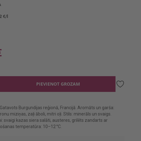
A
2 €/l
€
PIEVIENOT GROZAM
. Gatavots Burgundijas reģionā, Francijā. Aromāts un garša:
tronu miziņas, zaļi āboli, mitri oļi. Stils: minerāls un svaigs.
i: svaigi kazas siera salāti, austeres, grilēts zandarts ar
etošanas temperatūra: 10–12 °C.