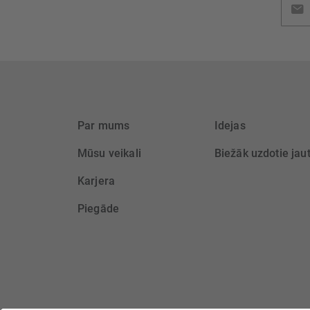
jaunu
saņem
Par mums
Idejas
Mūsu veikali
Biežāk uzdotie jau
Karjera
Piegāde