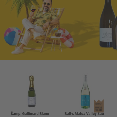
Šamp. Gallimard Blanc De Noir 12%
Baltv. Matua Valley Sauv.blanc 13%