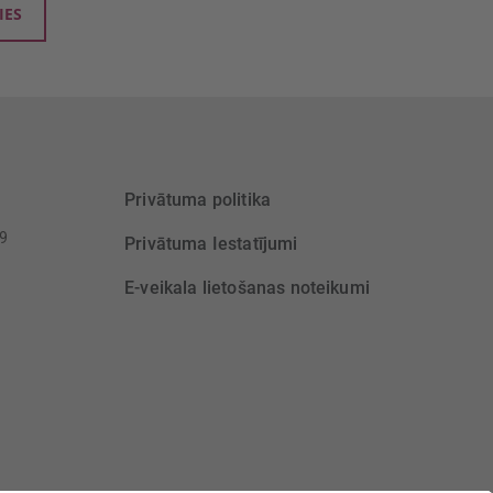
IES
Privātuma politika
39
Privātuma Iestatījumi
E-veikala lietošanas noteikumi