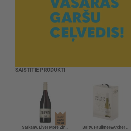
SAISTĪTIE PRODUKTI
Sarkanv. Liver More Zinfandel 13.5%
Baltv. Faulkner&Archer Chardonnay 12.5%