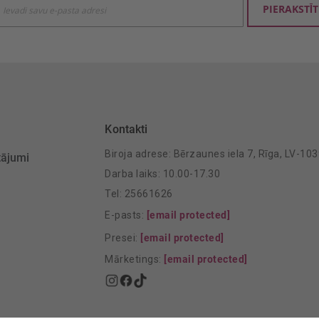
PIERAKSTĪT
mu
šanai:
Kontakti
Biroja adrese: Bērzaunes iela 7, Rīga, LV-10
tājumi
Darba laiks: 10.00-17.30
Tel: 25661626
E-pasts:
[email protected]
Presei:
[email protected]
Mārketings:
[email protected]