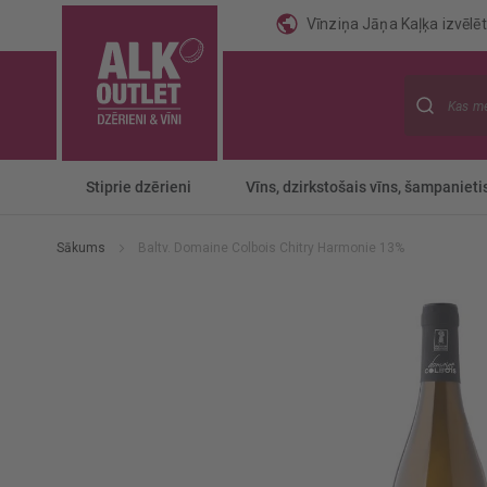
Vīnziņa Jāņa Kaļķa izvēlēti
Meklēt
Stiprie dzērieni
Vīns, dzirkstošais vīns, šampanieti
Sākums
Baltv. Domaine Colbois Chitry Harmonie 13%
Iet
uz
galerijas
beigām