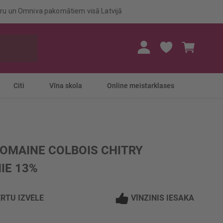
eru un Omniva pakomātiem visā Latvijā
Mans gr
Citi
Vīna skola
Online meistarklases
DOMAINE COLBOIS CHITRY
IE 13%
RTU IZVĒLE
VĪNZINIS IESAKA