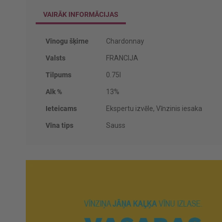
VAIRĀK INFORMĀCIJAS
Vairāk
Vīnogu šķirne
Chardonnay
informācijas
Valsts
FRANCIJA
Tilpums
0.75l
Alk %
13%
Ieteicams
Ekspertu izvēle, Vīnzinis iesaka
Vīna tips
Sauss