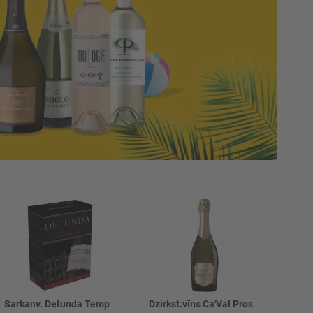
Sarkanv. Detunda Tempranillo 13% BIB
Dzirkst.vīns Ca'Val Prosecco Brut 11.5%