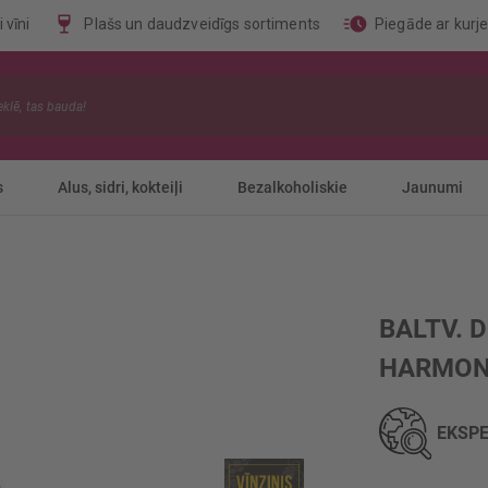
 vīni
Plašs un daudzveidīgs sortiments
Piegāde ar kurj
s
Alus, sidri, kokteiļi
Bezalkoholiskie
Jaunumi
BALTV. 
HARMON
EKSPE