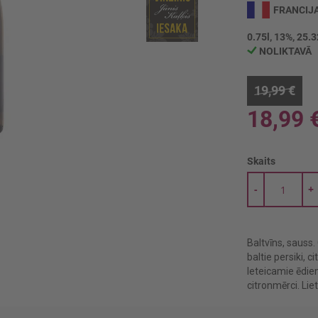
FRANCIJ
0.75l, 13%, 25.3
NOLIKTAVĀ
19,99 €
18,99 
Skaits
-
+
Baltvīns, sauss
baltie persiki, ci
Ieteicamie ēdien
citronmērci. Li