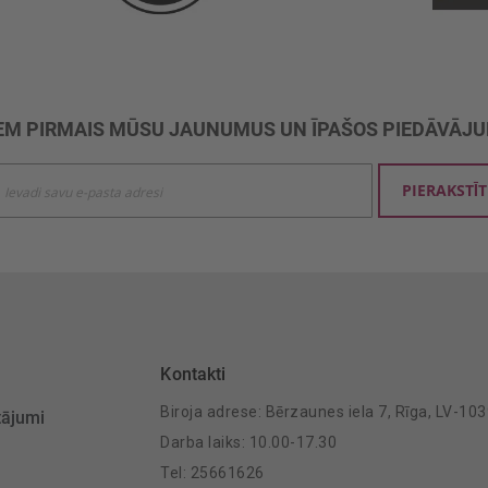
M PIRMAIS MŪSU JAUNUMUS UN ĪPAŠOS PIEDĀVĀJ
ties
PIERAKSTĪT
mu
šanai:
Kontakti
Biroja adrese: Bērzaunes iela 7, Rīga, LV-10
tājumi
Darba laiks: 10.00-17.30
Tel: 25661626