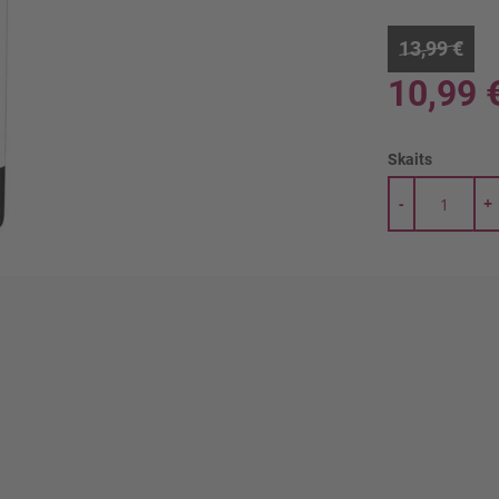
13,99 €
10,99 
Skaits
-
+