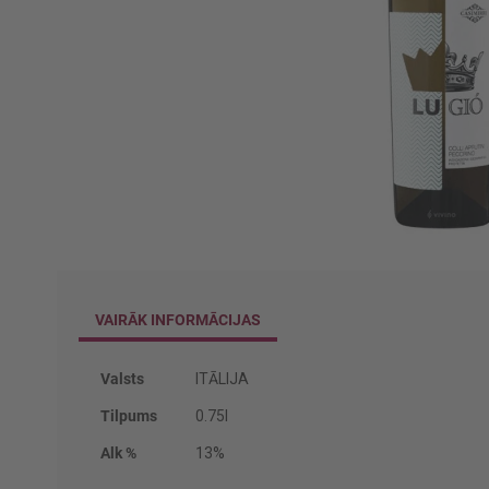
Iet
uz
galerijas
sākumu
VAIRĀK INFORMĀCIJAS
Vairāk
Valsts
ITĀLIJA
informācijas
Tilpums
0.75l
Alk %
13%