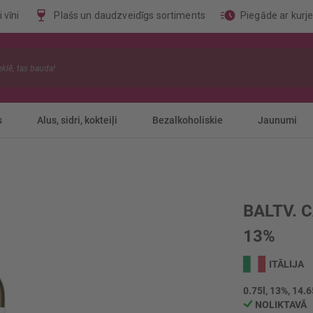
 vīni
Plašs un daudzveidīgs sortiments
Piegāde ar kurj
s
Alus, sidri, kokteiļi
Bezalkoholiskie
Jaunumi
BALTV. 
13%
ITĀLIJA
0.75l, 13%, 14.6
NOLIKTAVĀ