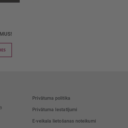
UMUS!
IES
Privātuma politika
39
Privātuma Iestatījumi
E-veikala lietošanas noteikumi