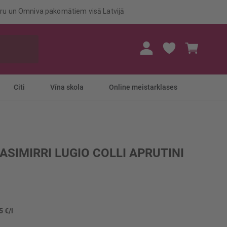
eru un Omniva pakomātiem visā Latvijā
Mans gr
Citi
Vīna skola
Online meistarklases
CASIMIRRI LUGIO COLLI APRUTINI
5 €/l