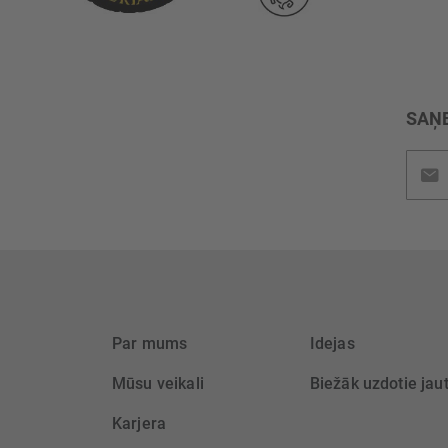
SAŅE
Pieteik
jaunu
saņem
Par mums
Idejas
Mūsu veikali
Biežāk uzdotie jau
Karjera