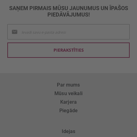
SAŅEM PIRMAIS MŪSU JAUNUMUS UN ĪPAŠOS
PIEDĀVĀJUMUS!
Pieteikties
jaunumu
saņemšanai:
PIERAKSTĪTIES
Par mums
Mūsu veikali
Karjera
Piegāde
Idejas