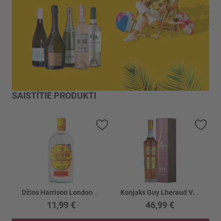
SAISTĪTIE PRODUKTI
Pievienot vēlmju sarakstam
Piev
Džins Harrison London 37.5%
Konjaks Guy Lheraud V.S.O.P. Petite 40%
11,99 €
46,99 €