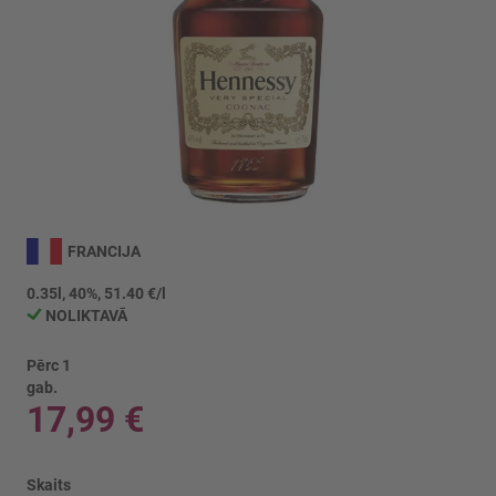
Iet
uz
FRANCIJA
galerijas
sākumu
0.35l, 40%, 51.40 €/l
NOLIKTAVĀ
Pērc 1
gab.
17,99 €
Skaits