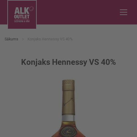
Sākums
Konjaks Hennessy VS 40%
Konjaks Hennessy VS 40%
Iet
uz
galerijas
beigām