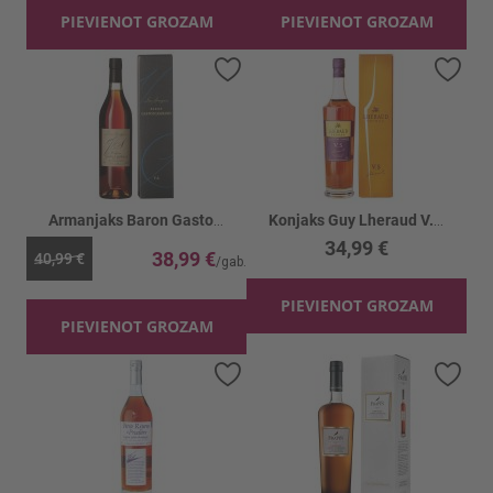
PIEVIENOT GROZAM
PIEVIENOT GROZAM
Pievienot vēlmju sarakstam
Piev
Armanjaks Baron Gaston Legrand V.S. 40%
Konjaks Guy Lheraud V.S.Fine Petite Champ 40%
34,99 €
38,99 €
40,99 €
PIEVIENOT GROZAM
PIEVIENOT GROZAM
Pievienot vēlmju sarakstam
Piev