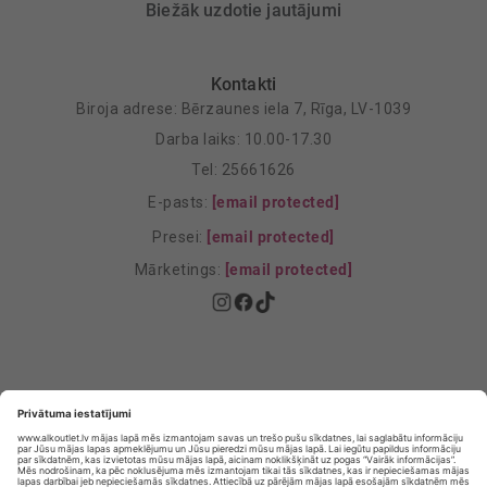
Biežāk uzdotie jautājumi
Kontakti
Biroja adrese: Bērzaunes iela 7, Rīga, LV-1039
Darba laiks: 10.00-17.30
Tel: 25661626
E-pasts:
[email protected]
Presei:
[email protected]
Mārketings:
[email protected]
Privātuma politika
Privātuma Iestatījumi
E-veikala lietošanas noteikumi