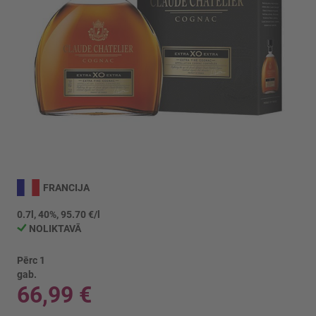
Iet
uz
FRANCIJA
galerijas
sākumu
0.7l, 40%, 95.70 €/l
NOLIKTAVĀ
Pērc 1
gab.
66,99 €