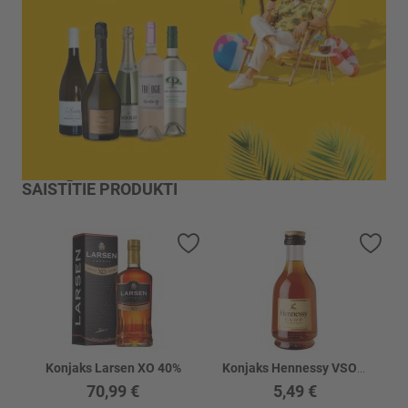
SAISTĪTIE PRODUKTI
Pievienot vēlmju sarakstam
Piev
Konjaks Larsen XO 40%
Konjaks Hennessy VSOP 40%
70,99 €
5,49 €