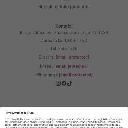
Biežāk uzdotie jautājumi
Kontakti
Biroja adrese: Bērzaunes iela 7, Rīga, LV-1039
Darba laiks: 10.00-17.30
Tel: 25661626
E-pasts:
[email protected]
Presei:
[email protected]
Mārketings:
[email protected]
Privātuma politika
Privātuma Iestatījumi
E-veikala lietošanas noteikumi