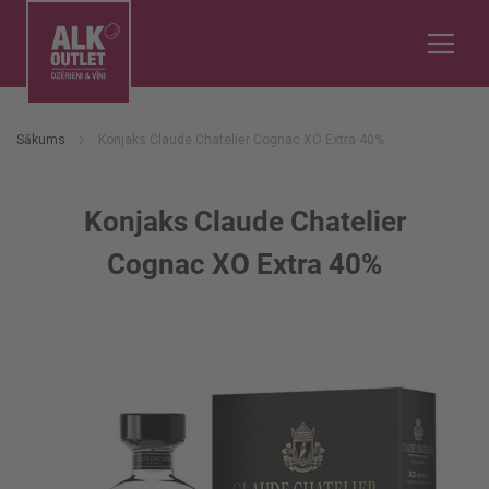
Sākums
Konjaks Claude Chatelier Cognac XO Extra 40%
Konjaks Claude Chatelier
Cognac XO Extra 40%
Iet
uz
galerijas
beigām