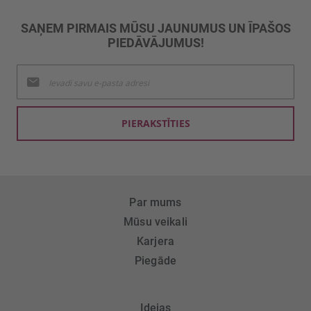
SAŅEM PIRMAIS MŪSU JAUNUMUS UN ĪPAŠOS
PIEDĀVĀJUMUS!
Pieteikties
jaunumu
saņemšanai:
PIERAKSTĪTIES
Par mums
Mūsu veikali
Karjera
Piegāde
Idejas