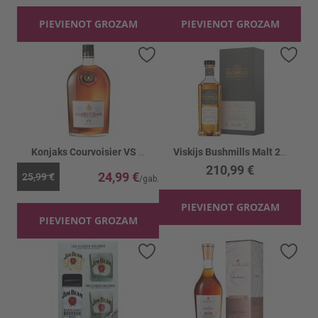
PIEVIENOT GROZAM
PIEVIENOT GROZAM
Pievienot vēlmju sarakstam
Piev
Konjaks Courvoisier VS 40%
Viskijs Bushmills Malt 21YO 40% box
210,99 €
24,99 €
25,99 €
PIEVIENOT GROZAM
PIEVIENOT GROZAM
Pievienot vēlmju sarakstam
Piev