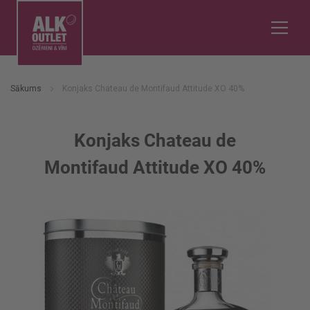
Sākums
Konjaks Chateau de Montifaud Attitude XO 40%
Konjaks Chateau de
Montifaud Attitude XO 40%
Iet
uz
galerijas
beigām