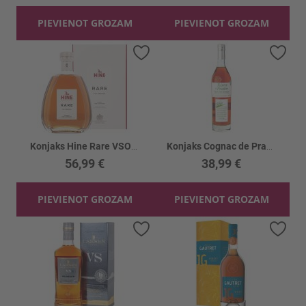
PIEVIENOT GROZAM
PIEVIENOT GROZAM
Pievienot vēlmju sarakstam
Piev
Konjaks Hine Rare VSOP 40% kastē
Konjaks Cognac de Pradiere VSOP 40%
56,99 €
38,99 €
PIEVIENOT GROZAM
PIEVIENOT GROZAM
Pievienot vēlmju sarakstam
Piev