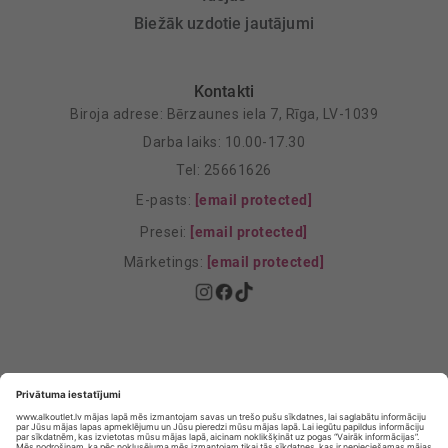
Biežāk uzdotie jautājumi
Kontakti
Biroja adrese: Bērzaunes iela 7, Rīga, LV-1039
Darba laiks: 10.00-17.30
Tel: 25661626
E-pasts:
[email protected]
Presei:
[email protected]
Mārketings:
[email protected]
Privātuma politika
Privātuma Iestatījumi
E-veikala lietošanas noteikumi