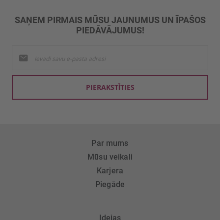
SAŅEM PIRMAIS MŪSU JAUNUMUS UN ĪPAŠOS
PIEDĀVĀJUMUS!
Pieteikties
jaunumu
saņemšanai:
PIERAKSTĪTIES
Par mums
Mūsu veikali
Karjera
Piegāde
Idejas