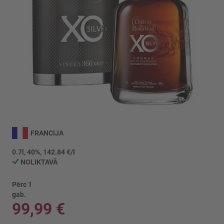
Iet
uz
FRANCIJA
galerijas
sākumu
0.7l, 40%, 142.84 €/l
NOLIKTAVĀ
Pērc 1
gab.
99,99 €