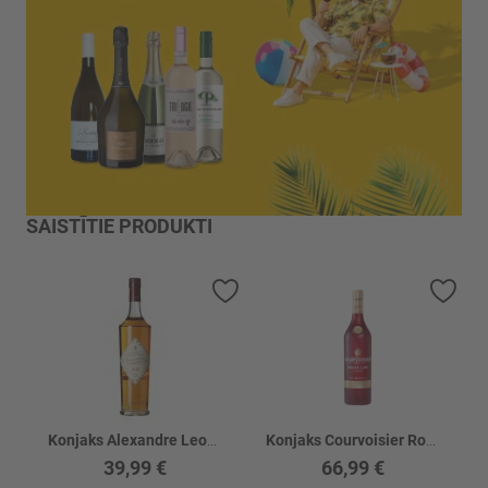
SAISTĪTIE PRODUKTI
Pievienot vēlmju sarakstam
Piev
Konjaks Alexandre Leopold XO 40%
Konjaks Courvoisier Rouge Luxe 40%
39,99 €
66,99 €