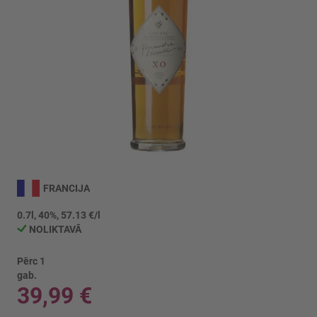
Iet
uz
FRANCIJA
galerijas
sākumu
0.7l, 40%, 57.13 €/l
NOLIKTAVĀ
Pērc 1
gab.
39,99 €