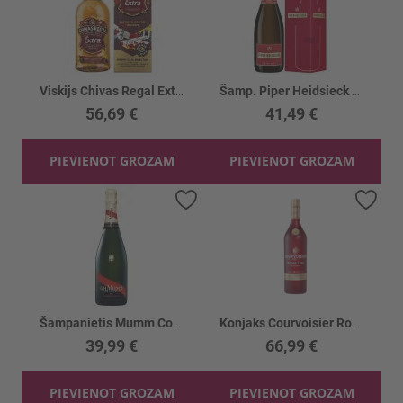
Viskijs Chivas Regal Extra 40% kastē
Šamp. Piper Heidsieck Cuvee Brut 12% kastē
56,69 €
41,49 €
PIEVIENOT GROZAM
PIEVIENOT GROZAM
Pievienot vēlmju sarakstam
Piev
Šampanietis Mumm Cordon 12%
Konjaks Courvoisier Rouge Luxe 40%
39,99 €
66,99 €
PIEVIENOT GROZAM
PIEVIENOT GROZAM