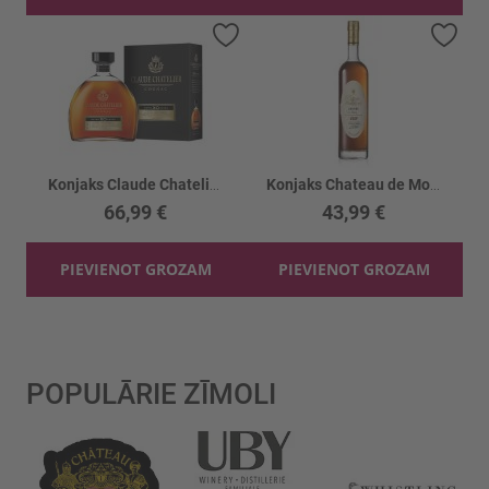
Pievienot vēlmju sarakstam
Piev
Konjaks Claude Chatelier Cognac XO Extra 40%
Konjaks Chateau de Montifaud Aria. VSOP GB40%
66,99 €
43,99 €
PIEVIENOT GROZAM
PIEVIENOT GROZAM
POPULĀRIE ZĪMOLI