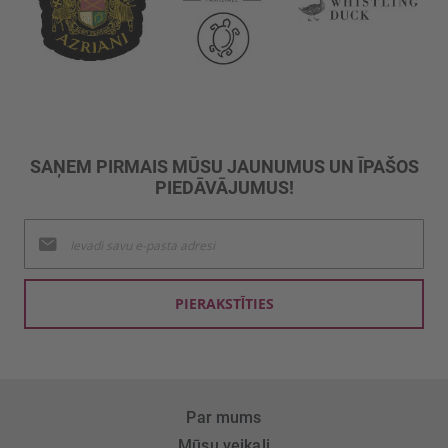
SAŅEM PIRMAIS MŪSU JAUNUMUS UN ĪPAŠOS
PIEDĀVĀJUMUS!
Pieteikties
jaunumu
saņemšanai:
PIERAKSTĪTIES
Par mums
Mūsu veikali