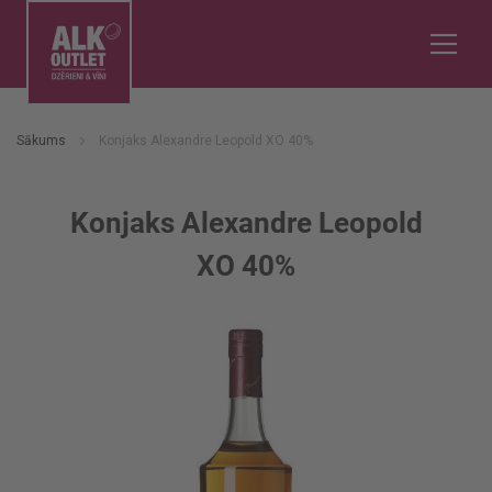
Sākums
Konjaks Alexandre Leopold XO 40%
Konjaks Alexandre Leopold
XO 40%
Iet
uz
galerijas
beigām