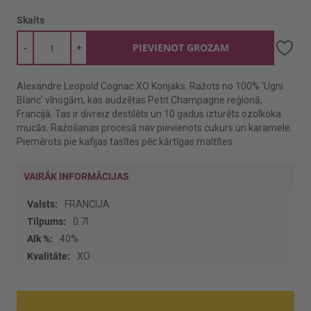
Skaits
-
+
PIEVIENOT GROZAM
Alexandre Leopold Cognac XO Konjaks. Ražots no 100% ‘Ugni
Blanc’ vīnogām, kas audzētas Petit Champagne reģionā,
Francijā. Tas ir divreiz destilēts un 10 gadus izturēts ozolkoka
mucās. Ražošanas procesā nav pievienots cukurs un karamele.
Piemērots pie kafijas tasītes pēc kārtīgas maltītes.
VAIRĀK INFORMĀCIJAS
Vairāk
FRANCIJA
informācijas
0.7l
40%
XO