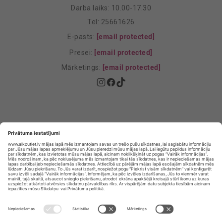
Darba laiks: 10.00-17.30
Tel: 25661626
E-pasts:
[email protected]
Presei:
[email protected]
Mārketings:
[email protected]
Privātuma politika
Privātuma Iestatījumi
E-veikala lietošanas noteikumi