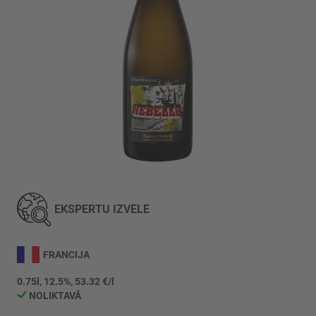
Iet
uz
galerijas
EKSPERTU IZVĒLE
sākumu
FRANCIJA
0.75l, 12.5%, 53.32 €/l
NOLIKTAVĀ