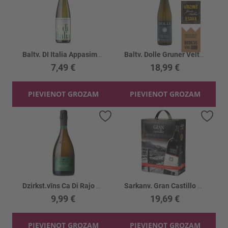
Baltv. DI Italia Appasimento Bianco 12.5%
Baltv. Dolle Gruner Veltliner Roseng. 12.5%
7,49 €
18,99 €
PIEVIENOT GROZAM
PIEVIENOT GROZAM
Pievienot vēlmju sarakstam
Piev
Dzirkst.vīns Ca Di Rajo Prosecco DOC Brut 11%
Sarkanv. Gran Castillo Cab.Sauv.Shiraz 12% BIB
9,99 €
19,69 €
PIEVIENOT GROZAM
PIEVIENOT GROZAM