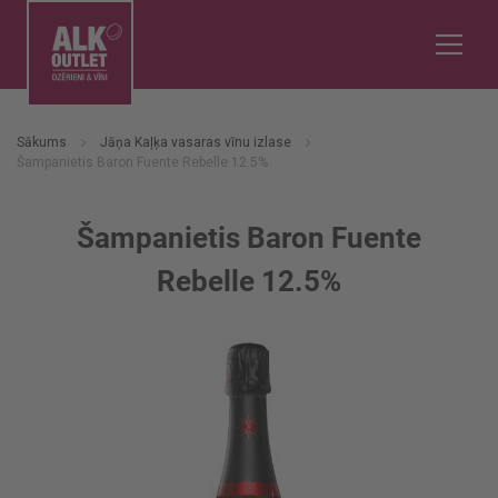
Sākums
Jāņa Kaļķa vasaras vīnu izlase
Šampanietis Baron Fuente Rebelle 12.5%
Šampanietis Baron Fuente
Rebelle 12.5%
Iet
uz
galerijas
beigām