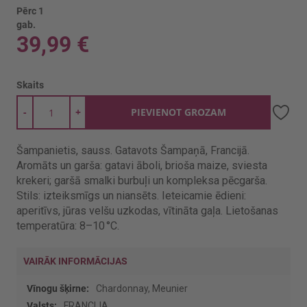
Pērc 1
gab.
39,99 €
Skaits
-
+
PIEVIENOT GROZAM
Šampanietis, sauss. Gatavots Šampaņā, Francijā.
Aromāts un garša: gatavi āboli, brioša maize, sviesta
krekeri; garšā smalki burbuļi un kompleksa pēcgarša.
Stils: izteiksmīgs un niansēts. Ieteicamie ēdieni:
aperitīvs, jūras velšu uzkodas, vītināta gaļa. Lietošanas
temperatūra: 8–10 °C.
VAIRĀK INFORMĀCIJAS
Vairāk
Chardonnay, Meunier
informācijas
FRANCIJA