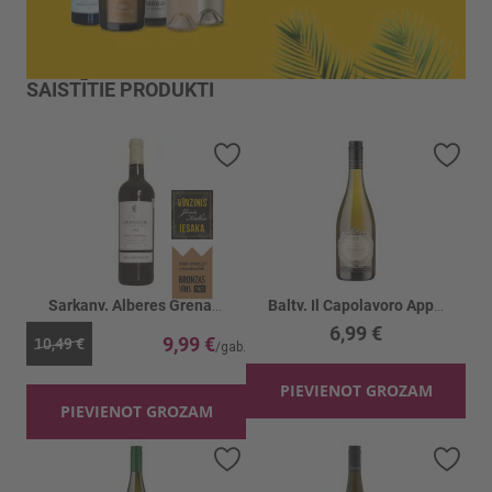
SAISTĪTIE PRODUKTI
Pievienot vēlmju sarakstam
Piev
Sarkanv. Alberes Grenache 15%
Baltv. Il Capolavoro Appasimento 13%
6,99 €
9,99 €
10,49 €
PIEVIENOT GROZAM
PIEVIENOT GROZAM
Pievienot vēlmju sarakstam
Piev