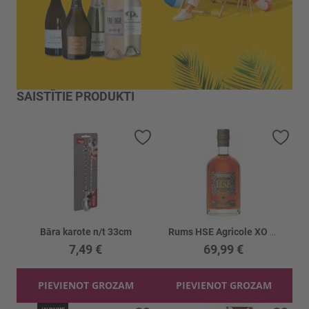
SAISTĪTIE PRODUKTI
Pievienot vēlmju sarakstam
Piev
Bāra karote n/t 33cm
Rums HSE Agricole XO kastē 43%
7,49 €
69,99 €
PIEVIENOT GROZAM
PIEVIENOT GROZAM