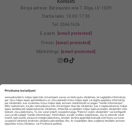
Kontakti
Biroja adrese: Bērzaunes iela 7, Rīga, LV-1039
Darba laiks: 10.00-17.30
Tel: 25661626
E-pasts:
[email protected]
Presei:
[email protected]
Mārketings:
[email protected]
Privātuma politika
Privātuma Iestatījumi
E-veikala lietošanas noteikumi