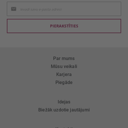
Pieteikties
jaunumu
saņemšanai:
PIERAKSTĪTIES
Par mums
Mūsu veikali
Karjera
Piegāde
Idejas
Biežāk uzdotie jautājumi