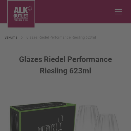
Sākums
Glāzes Riedel Performance Riesling 623ml
Glāzes Riedel Performance
Riesling 623ml
Iet
uz
galerijas
beigām