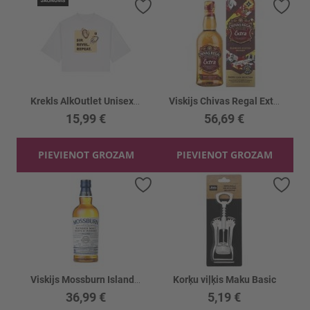
Pievienot vēlmju sarakstam
Piev
Krekls AlkOutlet Unisex Īsais Austere 1gb
Viskijs Chivas Regal Extra 40% kastē
15,99 €
56,69 €
PIEVIENOT GROZAM
PIEVIENOT GROZAM
Pievienot vēlmju sarakstam
Piev
Viskijs Mossburn Island 46%
Korķu viļķis Maku Basic
36,99 €
5,19 €