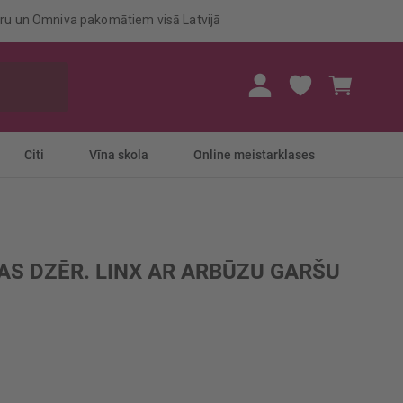
eru un Omniva pakomātiem visā Latvijā
Mans gr
Citi
Vīna skola
Online meistarklases
AS DZĒR. LINX AR ARBŪZU GARŠU