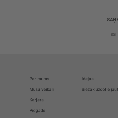
SAŅE
Pieteik
jaunu
saņem
Par mums
Idejas
Mūsu veikali
Biežāk uzdotie jau
Karjera
Piegāde