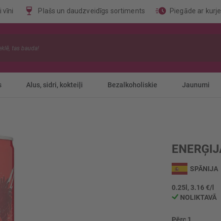
 vīni
Plašs un daudzveidīgs sortiments
Piegāde ar kurj
s
Alus, sidri, kokteiļi
Bezalkoholiskie
Jaunumi
ENERĢIJ
SPĀNIJA
0.25l, 3.16 €/l
NOLIKTAVĀ
Pērc 1