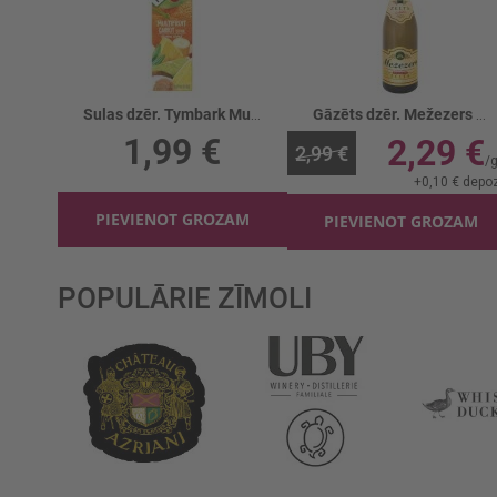
Sulas dzēr. Tymbark Multiaugļu-burkānu
Gāzēts dzēr. Mežezers Zelta Cidoniju
1,99 €
2,29 €
2,99 €
+
0,10 €
depoz
PIEVIENOT GROZAM
PIEVIENOT GROZAM
POPULĀRIE ZĪMOLI