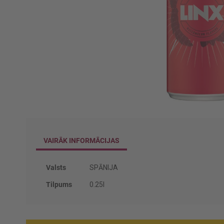
Iet
uz
galerijas
VAIRĀK INFORMĀCIJAS
sākumu
Vairāk
Valsts
SPĀNIJA
informācijas
Tilpums
0.25l