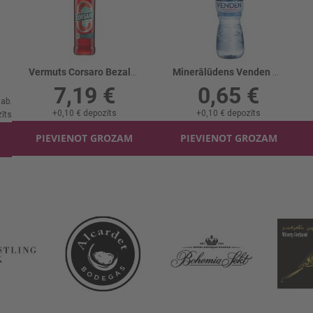
Vermuts Corsaro Bezalk. Aperitivo 0%
Minerālūdens Venden Sport negāzēts
7,19 €
0,65 €
+
0,10 €
depozīts
+
0,10 €
depozīts
īts
PIEVIENOT GROZAM
PIEVIENOT GROZAM