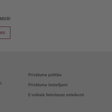
UMUS!
IES
Privātuma politika
39
Privātuma Iestatījumi
E-veikala lietošanas noteikumi