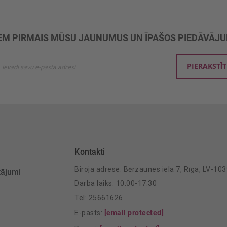
M PIRMAIS MŪSU JAUNUMUS UN ĪPAŠOS PIEDĀVĀJ
ties
PIERAKSTĪT
mu
šanai:
Kontakti
Biroja adrese: Bērzaunes iela 7, Rīga, LV-10
tājumi
Darba laiks: 10.00-17.30
Tel: 25661626
E-pasts:
[email protected]