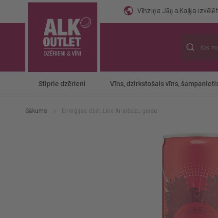
Vīnziņa Jāņa Kaļķa izvēlēti
Meklēt
Stiprie dzērieni
Vīns, dzirkstošais vīns, šampanieti
Sākums
Enerģijas dzēr. Linx Ar arbūzu garšu
Iet
uz
galerijas
beigām