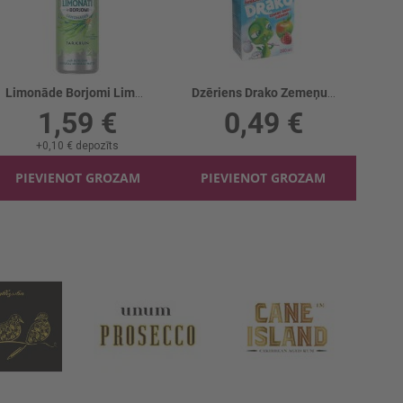
Limonāde Borjomi Limonati Tarhuns
Dzēriens Drako Zemeņu ābolu
1,59 €
0,49 €
+
0,10 €
depozīts
PIEVIENOT GROZAM
PIEVIENOT GROZAM