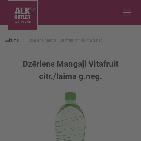
Sākums
Dzēriens Mangaļi Vitafruit citr./laima g.neg.
Dzēriens Mangaļi Vitafruit
citr./laima g.neg.
Iet
uz
galerijas
beigām