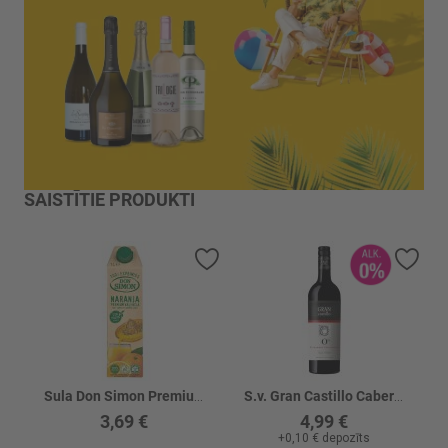
SAISTĪTIE PRODUKTI
Pievienot vēlmju sarakstam
Piev
Sula Don Simon Premium apelsīnu
S.v. Gran Castillo Cabernet Sauvignon B/a 0%
3,69 €
4,99 €
+
0,10 €
depozīts