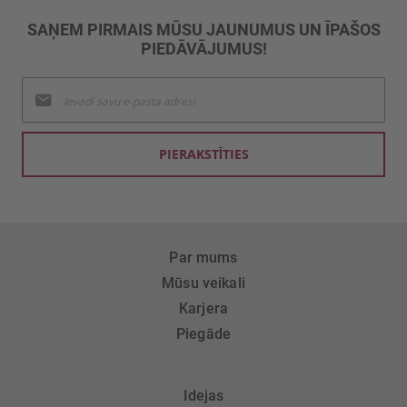
SAŅEM PIRMAIS MŪSU JAUNUMUS UN ĪPAŠOS
PIEDĀVĀJUMUS!
Pieteikties
jaunumu
saņemšanai:
PIERAKSTĪTIES
Par mums
Mūsu veikali
Karjera
Piegāde
Idejas