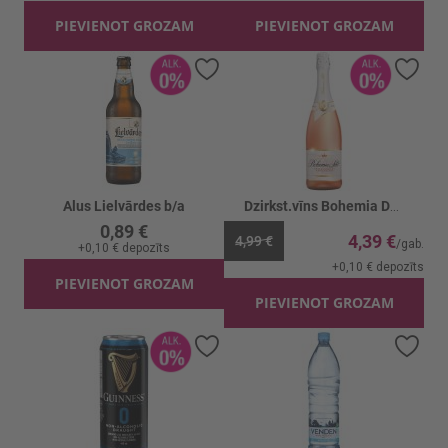
PIEVIENOT GROZAM
PIEVIENOT GROZAM
Pievienot vēlmju sarakstam
Piev
Alus Lielvārdes b/a
Dzirkst.vīns Bohemia Dealkoholizēts Rose 0%
0,89 €
4,39 €
4,99 €
+
0,10 €
depozīts
+
0,10 €
depozīts
PIEVIENOT GROZAM
PIEVIENOT GROZAM
Pievienot vēlmju sarakstam
Piev