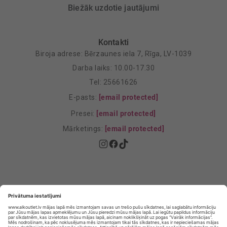
Biežāk uzdotie jautājumi
Kontakti
Biroja adrese: Bērzaunes iela 7, Rīga, LV-1039
Darba laiks: 10.00-17.30
Tel: 25661626
E-pasts:
[email protected]
Presei:
[email protected]
Mārketings:
[email protected]
Privātuma politika
Privātuma Iestatījumi
E-veikala lietošanas noteikumi