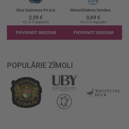
Alus Guinness 0% b/a
Minerālūdens Venden Negāzēts
2,59 €
0,69 €
+
0,10 €
depozīts
+
0,10 €
depozīts
PIEVIENOT GROZAM
PIEVIENOT GROZAM
POPULĀRIE ZĪMOLI