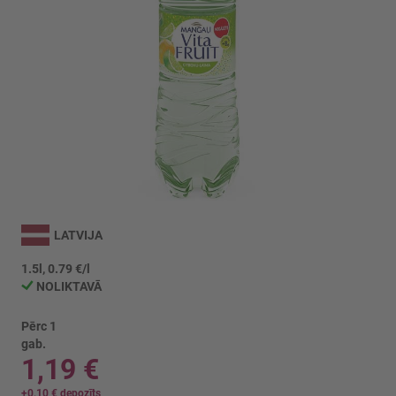
Iet
uz
LATVIJA
galerijas
sākumu
1.5l, 0.79 €/l
NOLIKTAVĀ
Pērc 1
gab.
1,19 €
+
0,10 €
depozīts