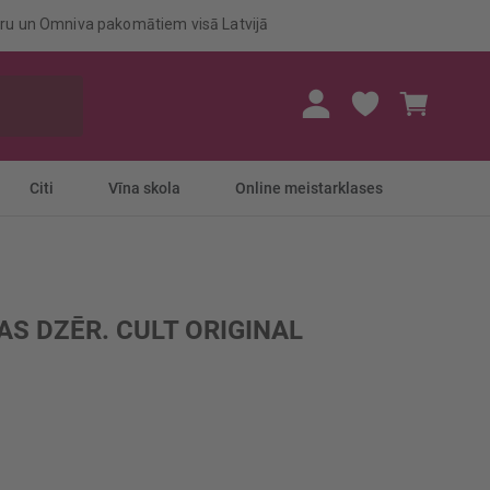
eru un Omniva pakomātiem visā Latvijā
Mans gr
Citi
Vīna skola
Online meistarklases
AS DZĒR. CULT ORIGINAL