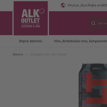
Vīnziņa Jāņa Kaļķa izvēlēti
Meklēt
Stiprie dzērieni
Vīns, dzirkstošais vīns, šampanieti
Sākums
Enerģijas dzēr. Cult Original
Iet
uz
galerijas
beigām