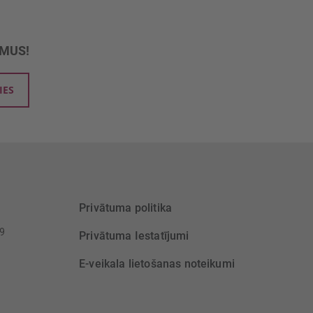
UMUS!
IES
Privātuma politika
39
Privātuma Iestatījumi
E-veikala lietošanas noteikumi