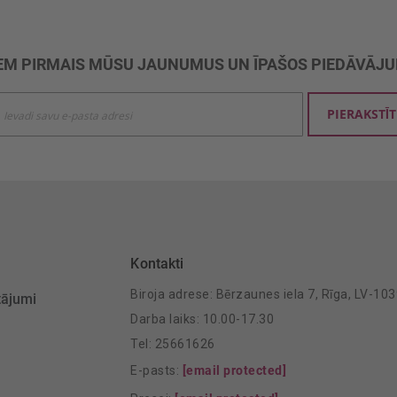
M PIRMAIS MŪSU JAUNUMUS UN ĪPAŠOS PIEDĀVĀJ
ties
PIERAKSTĪT
mu
šanai:
Kontakti
Biroja adrese: Bērzaunes iela 7, Rīga, LV-10
tājumi
Darba laiks: 10.00-17.30
Tel: 25661626
E-pasts:
[email protected]