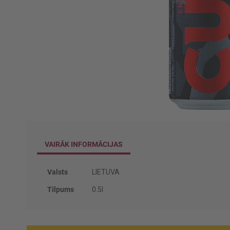
Iet
uz
galerijas
VAIRĀK INFORMĀCIJAS
sākumu
Vairāk
Valsts
LIETUVA
informācijas
Tilpums
0.5l