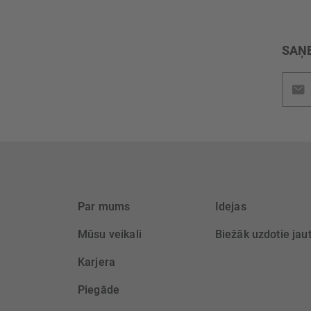
SAŅE
Pieteik
jaunu
saņem
Par mums
Idejas
Mūsu veikali
Biežāk uzdotie jau
Karjera
Piegāde