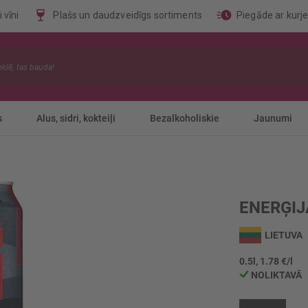
 vīni
Plašs un daudzveidīgs sortiments
Piegāde ar kurj
s
Alus, sidri, kokteiļi
Bezalkoholiskie
Jaunumi
ENERĢIJ
LIETUVA
0.5l, 1.78 €/l
NOLIKTAVĀ