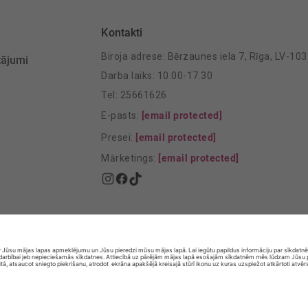
Kontakti
Biroja adrese: Bērzaunes iela 7, Rīga, LV-10
tājumi
Darba laiks: 10.00-17.30
Tel: 25661626
E-pasts:
[email protected]
Presei:
[email protected]
Mārketings:
[email protected]
© SIA „Vita Mārkets” visas tiesības aizsargātas.