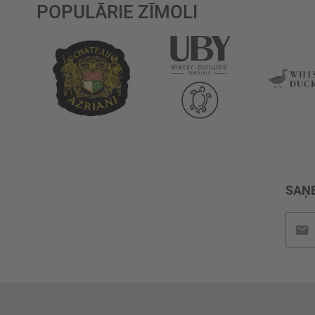
POPULĀRIE ZĪMOLI
SAŅE
Pieteik
jaunu
saņem