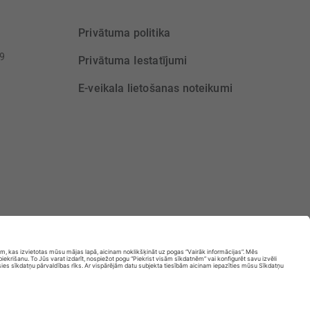
Privātuma politika
39
Privātuma Iestatījumi
E-veikala lietošanas noteikumi