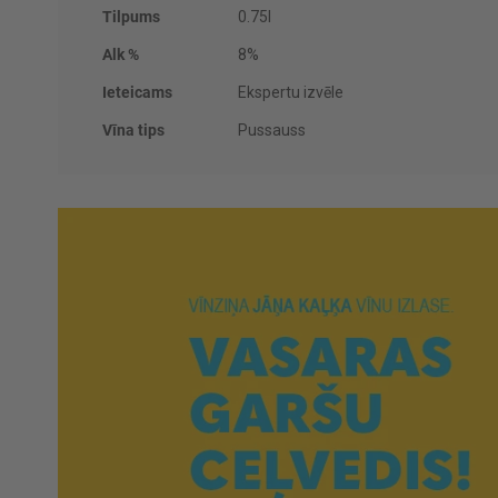
Tilpums
0.75l
Alk %
8%
Ieteicams
Ekspertu izvēle
Vīna tips
Pussauss