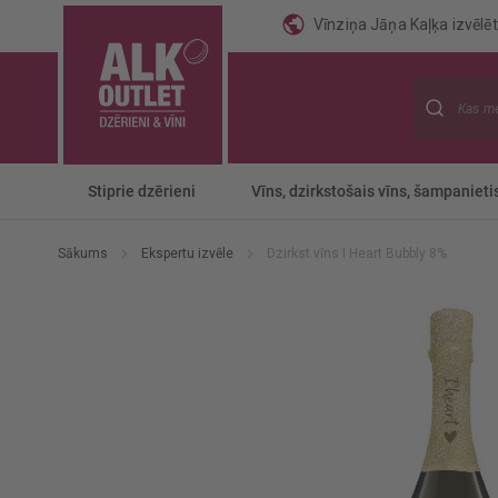
Vīnziņa Jāņa Kaļķa izvēlēti
Meklēt
Stiprie dzērieni
Vīns, dzirkstošais vīns, šampanieti
Sākums
Ekspertu izvēle
Dzirkst.vīns I Heart Bubbly 8%
Iet
uz
galerijas
beigām