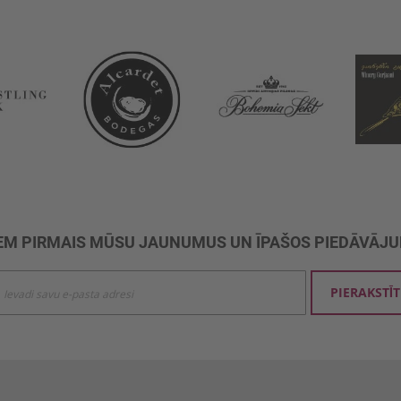
M PIRMAIS MŪSU JAUNUMUS UN ĪPAŠOS PIEDĀVĀJ
ties
PIERAKSTĪT
mu
šanai: