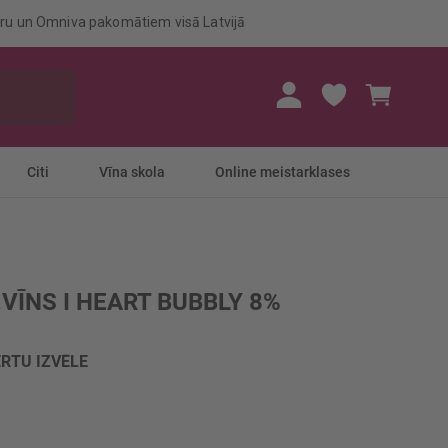
eru un Omniva pakomātiem visā Latvijā
Mans gr
Citi
Vīna skola
Online meistarklases
.VĪNS I HEART BUBBLY 8%
RTU IZVĒLE