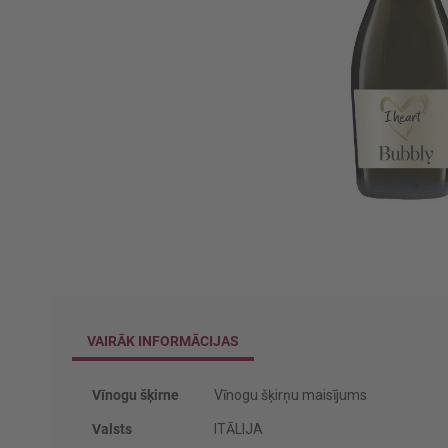
Iet
uz
galerijas
sākumu
VAIRĀK INFORMĀCIJAS
Vairāk
Vīnogu šķirne
Vīnogu šķirņu maisījums
informācijas
Valsts
ITĀLIJA