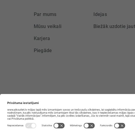
Par mums
Idejas
Mūsu veikali
Biežāk uzdotie jau
Karjera
Piegāde