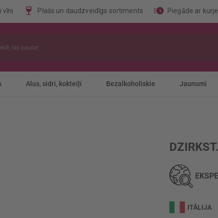
 vīni
Plašs un daudzveidīgs sortiments
Piegāde ar kurj
s
Alus, sidri, kokteiļi
Bezalkoholiskie
Jaunumi
DZIRKST
EKSPE
ITĀLIJA