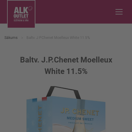
Sākums
Baltv. J.P.Chenet Moelleux White 11.5%
Baltv. J.P.Chenet Moelleux
White 11.5%
Iet
uz
galerijas
beigām