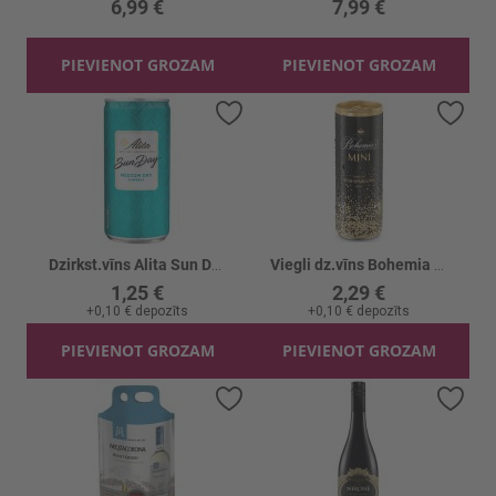
6,99 €
7,99 €
PIEVIENOT GROZAM
PIEVIENOT GROZAM
Pievienot vēlmju sarakstam
Piev
Dzirkst.vīns Alita Sun Day Medium Dry 7.5%
Viegli dz.vīns Bohemia 10%
1,25 €
2,29 €
+
0,10 €
depozīts
+
0,10 €
depozīts
PIEVIENOT GROZAM
PIEVIENOT GROZAM
Pievienot vēlmju sarakstam
Piev