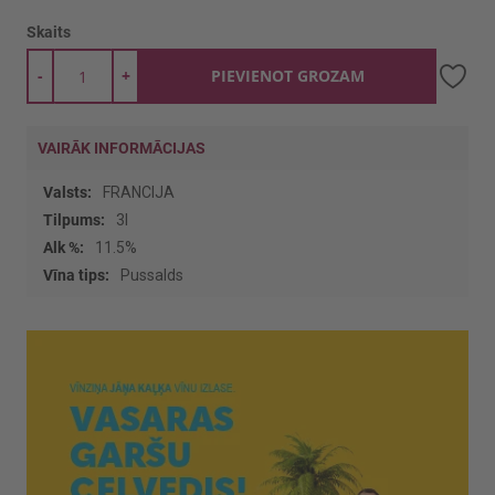
Skaits
-
+
PIEVIENOT GROZAM
VAIRĀK INFORMĀCIJAS
Vairāk
FRANCIJA
informācijas
3l
11.5%
Pussalds