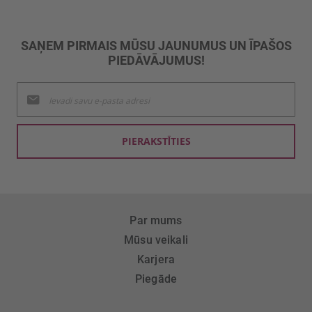
SAŅEM PIRMAIS MŪSU JAUNUMUS UN ĪPAŠOS
PIEDĀVĀJUMUS!
Pieteikties
jaunumu
saņemšanai:
PIERAKSTĪTIES
Par mums
Mūsu veikali
Karjera
Piegāde