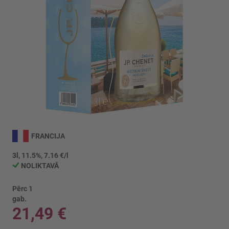
Iet
uz
FRANCIJA
galerijas
sākumu
3l, 11.5%, 7.16 €/l
NOLIKTAVĀ
Pērc 1
gab.
21,49 €