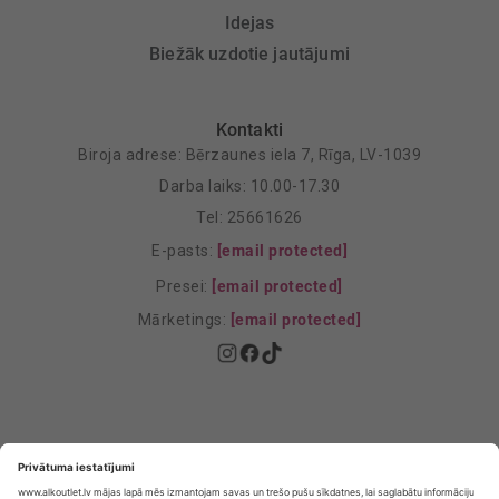
Idejas
Biežāk uzdotie jautājumi
Kontakti
Biroja adrese: Bērzaunes iela 7, Rīga, LV-1039
Darba laiks: 10.00-17.30
Tel: 25661626
E-pasts:
[email protected]
Presei:
[email protected]
Mārketings:
[email protected]
Privātuma politika
Privātuma Iestatījumi