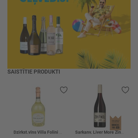
SAISTĪTIE PRODUKTI
Pievienot vēlmju sarakstam
Piev
Dzirkst.vīns Villa Folini Blanc de Blan.11%
Sarkanv. Liver More Zinfandel 13.5%