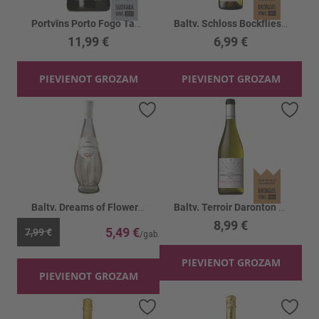
Portvīns Porto Fogo Tawny Port 20%
Baltv. Schloss Bockfliess Gruner Velt. 12%
11,99 €
6,99 €
PIEVIENOT GROZAM
PIEVIENOT GROZAM
Pievienot vēlmju sarakstam
Piev
Baltv. Dreams of Flowers Chardonnay 12%
Baltv. Terroir Daronton Cotes Du Rhone 13%
8,99 €
5,49 €
7,99 €
PIEVIENOT GROZAM
PIEVIENOT GROZAM
Pievienot vēlmju sarakstam
Piev