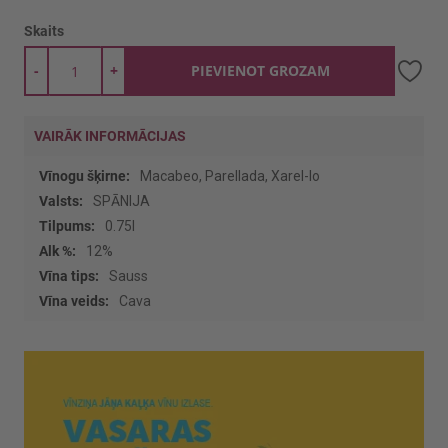
Skaits
-
+
PIEVIENOT GROZAM
VAIRĀK INFORMĀCIJAS
Vairāk
Macabeo, Parellada, Xarel-lo
informācijas
SPĀNIJA
0.75l
12%
Sauss
Cava