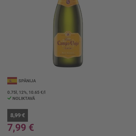
Iet
uz
SPĀNIJA
galerijas
sākumu
0.75l, 12%, 10.65 €/l
NOLIKTAVĀ
8,99 €
7,99 €