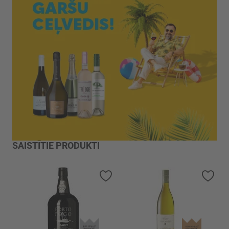
SAISTĪTIE PRODUKTI
Pievienot vēlmju sarakstam
Piev