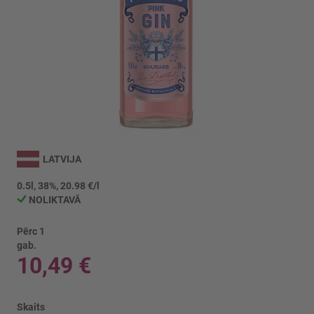
Iet
uz
LATVIJA
galerijas
sākumu
0.5l, 38%, 20.98 €/l
NOLIKTAVĀ
Pērc 1
gab.
10,49 €
Skaits