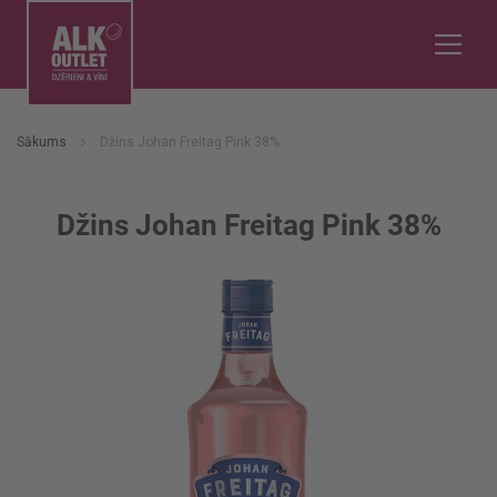
Sākums
Džins Johan Freitag Pink 38%
Džins Johan Freitag Pink 38%
Iet
uz
galerijas
beigām