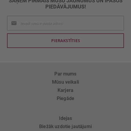
SAŅEM PIRMAIS MŪSU JAUNUMUS UN ĪPAŠOS
PIEDĀVĀJUMUS!
Pieteikties
jaunumu
saņemšanai:
PIERAKSTĪTIES
Par mums
Mūsu veikali
Karjera
Piegāde
Idejas
Biežāk uzdotie jautājumi