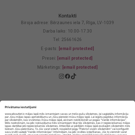
Kontakti
Biroja adrese: Bērzaunes iela 7, Rīga, LV-1039
Darba laiks: 10.00-17.30
Tel: 25661626
E-pasts:
[email protected]
Presei:
[email protected]
Mārketings:
[email protected]
Privātuma politika
Privātuma Iestatījumi
E-veikala lietošanas noteikumi