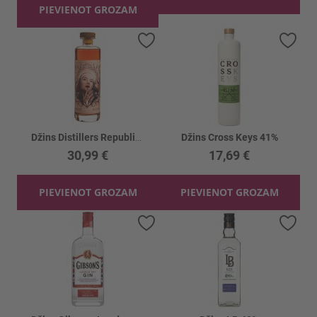
PIEVIENOT GROZAM
Pievienot vēlmju sarakstam
Piev
Džins Distillers Republic Blue-Baller 40%
Džins Cross Keys 41%
30,99 €
17,69 €
PIEVIENOT GROZAM
PIEVIENOT GROZAM
Pievienot vēlmju sarakstam
Piev