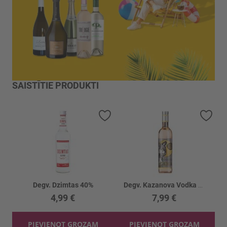
SAISTĪTIE PRODUKTI
Pievienot vēlmju sarakstam
Piev
Degv. Dzimtas 40%
Degv. Kazanova Vodka 40%
4,99 €
7,99 €
PIEVIENOT GROZAM
PIEVIENOT GROZAM