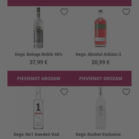
Pievienot vēlmju sarakstam
Piev
Degv. Beluga Noble 40%
Degv. Absolut Arbūzu 38%
37,99 €
20,99 €
PIEVIENOT GROZAM
PIEVIENOT GROZAM
Pievienot vēlmju sarakstam
Piev
Degv. No1 Sweden Vodka 37.5%
Degv. Kosher Exclusive 40%