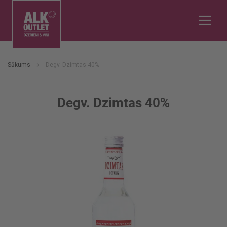
Sākums
Degv. Dzimtas 40%
Degv. Dzimtas 40%
Iet
uz
galerijas
beigām