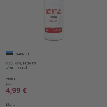
Iet
uz
IGAUNIJA
galerijas
sākumu
0.35l, 40%, 14.26 €/l
NOLIKTAVĀ
Pērc 1
gab.
4,99 €
Skaits