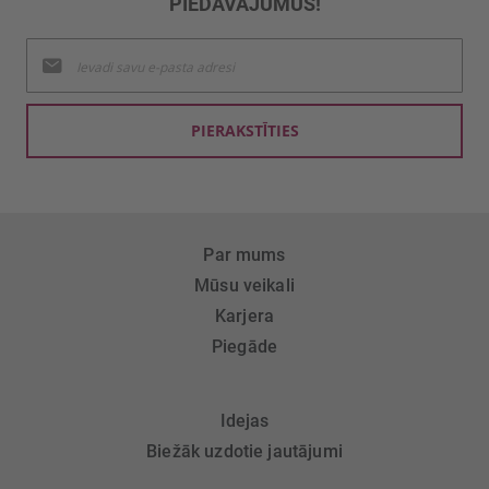
PIEDĀVĀJUMUS!
Pieteikties
jaunumu
saņemšanai:
PIERAKSTĪTIES
Par mums
Mūsu veikali
Karjera
Piegāde
Idejas
Biežāk uzdotie jautājumi