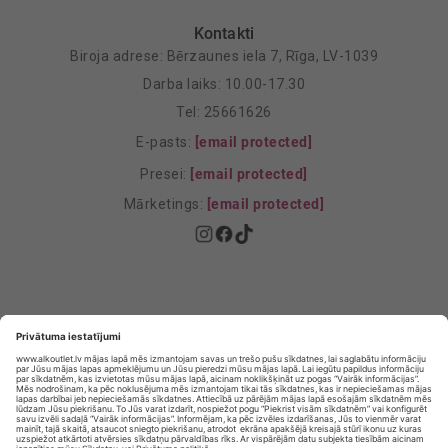
Kontakti
Biroja adrese: Bērzaunes iela 7, Rīga, LV-1039
Darba laiks: 10.00-17.30
Tel: 25661626
E-pasts:
[email protected]
Presei:
[email protected]
Mārketings:
[email protected]
Privātuma politika
Privātuma Iestatījumi
E-veikala lietošanas noteikumi