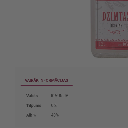
Iet
uz
galerijas
VAIRĀK INFORMĀCIJAS
sākumu
Vairāk
Valsts
IGAUNIJA
informācijas
Tilpums
0.2l
Alk %
40%