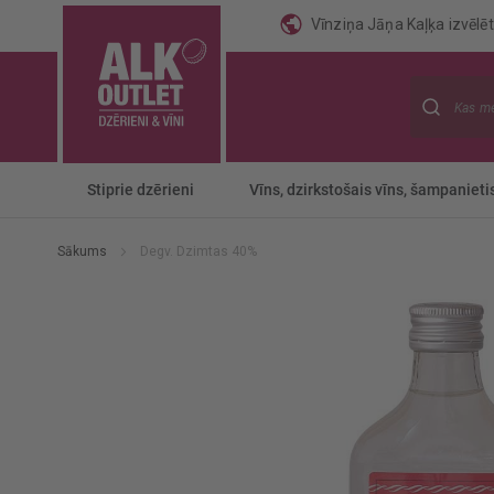
Vīnziņa Jāņa Kaļķa izvēlēti
Meklēt
Stiprie dzērieni
Vīns, dzirkstošais vīns, šampanieti
Sākums
Degv. Dzimtas 40%
Iet
uz
galerijas
beigām