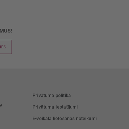
UMUS!
IES
Privātuma politika
39
Privātuma Iestatījumi
E-veikala lietošanas noteikumi