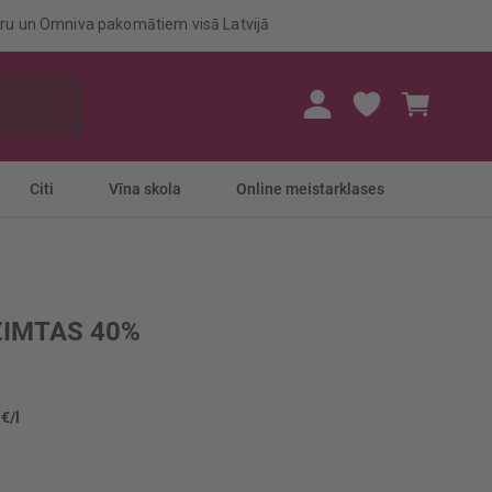
eru un Omniva pakomātiem visā Latvijā
Mans gr
Citi
Vīna skola
Online meistarklases
ZIMTAS 40%
 €/l