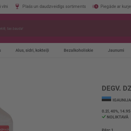
 vīni
Plašs un daudzveidīgs sortiments
Piegāde ar kurj
s
Alus, sidri, kokteiļi
Bezalkoholiskie
Jaunumi
DEGV. D
IGAUNIJA
0.2l, 40%, 14.95
NOLIKTAVĀ
Pērc 1