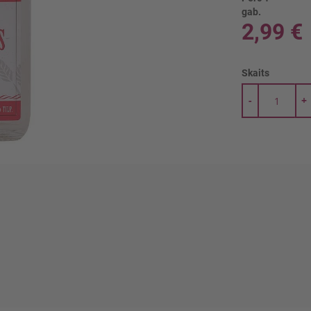
gab.
2,99 €
Skaits
-
+