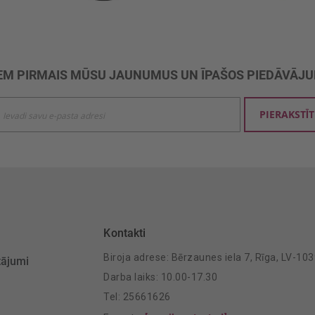
M PIRMAIS MŪSU JAUNUMUS UN ĪPAŠOS PIEDĀVĀJ
ties
PIERAKSTĪT
mu
šanai:
Kontakti
Biroja adrese: Bērzaunes iela 7, Rīga, LV-10
tājumi
Darba laiks: 10.00-17.30
Tel: 25661626