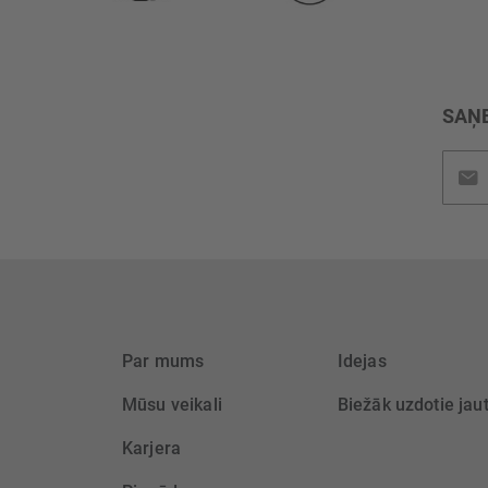
SAŅE
Pieteik
jaunu
saņem
Par mums
Idejas
Mūsu veikali
Biežāk uzdotie jau
Karjera