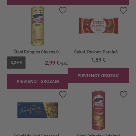
Pievienot vēlmju sarakstam
Piev
Čipsi Pringles Cheesy Cheese
Šokol. Roshen Porainā piena
1,89 €
2,99 €
3,39 €
PIEVIENOT GROZAM
PIEVIENOT GROZAM
Pievienot vēlmju sarakstam
Piev