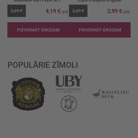
Šokolāde Karl Fazer ar lazdu riekstiem
Čipsi Pringles Original
4,19 €
2,99 €
5,99 €
3,39 €
PIEVIENOT GROZAM
PIEVIENOT GROZAM
POPULĀRIE ZĪMOLI