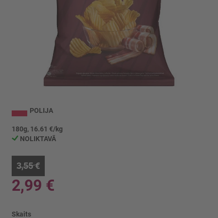
Iet
uz
POLIJA
galerijas
sākumu
180g, 16.61 €/kg
NOLIKTAVĀ
3,55 €
2,99 €
Skaits