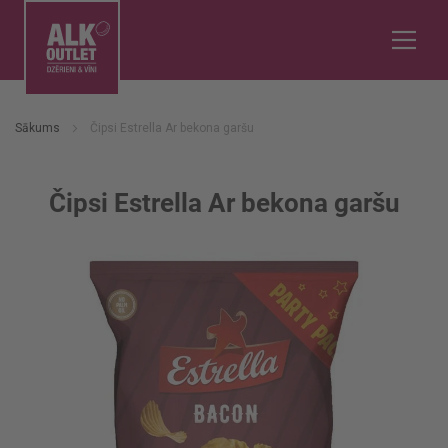
Sākums
Čipsi Estrella Ar bekona garšu
Čipsi Estrella Ar bekona garšu
Iet
uz
galerijas
beigām