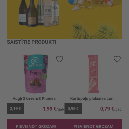
SAISTĪTIE PRODUKTI
Pievienot vēlmju sarakstam
Piev
Augļi SkrīveruS Plūmes tumšajā šok.
Kartupeļu plāksnes Long Chips Ar bekona g.
1,99 €
0,79 €
3,19 €
0,95 €
PIEVIENOT GROZAM
PIEVIENOT GROZAM