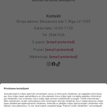
Kontakti
Biroja adrese: Bērzaunes iela 7, Rīga, LV-1039
Darba laiks: 10.00-17.30
Tel: 25661626
E-pasts:
[email protected]
Presei:
[email protected]
Mārketings:
[email protected]
Privātuma politika
Privātuma Iestatījumi
E-veikala lietošanas noteikumi