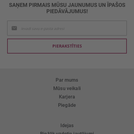
SAŅEM PIRMAIS MŪSU JAUNUMUS UN ĪPAŠOS
PIEDĀVĀJUMUS!
Pieteikties
jaunumu
saņemšanai:
PIERAKSTĪTIES
Par mums
Mūsu veikali
Karjera
Piegāde
Idejas
Biežāk uzdotie jautājumi