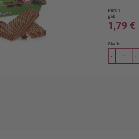
Pērc 1
gab.
1,79 €
Skaits
-
+