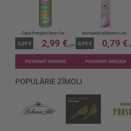
Čipsi Pringles Sour Cream&Onion
Kartupeļu plāksnes Long Chips Sk.krēj./sīpoli
2,99 €
0,79 €
3,39 €
0,95 €
PIEVIENOT GROZAM
PIEVIENOT GROZAM
POPULĀRIE ZĪMOLI