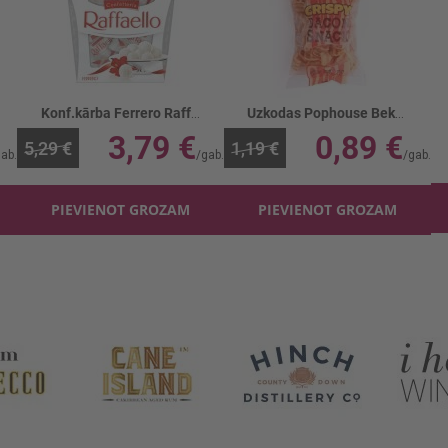
Konf.kārba Ferrero Raffaello
Uzkodas Pophouse Bekona kraukšķi
3,79 €
0,89 €
5,29 €
1,19 €
PIEVIENOT GROZAM
PIEVIENOT GROZAM