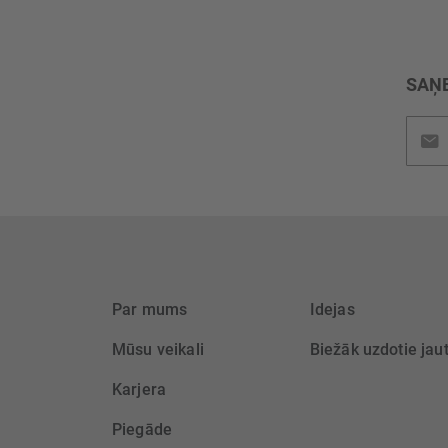
SAŅE
Pieteik
jaunu
saņem
Par mums
Idejas
Mūsu veikali
Biežāk uzdotie jau
Karjera
Piegāde