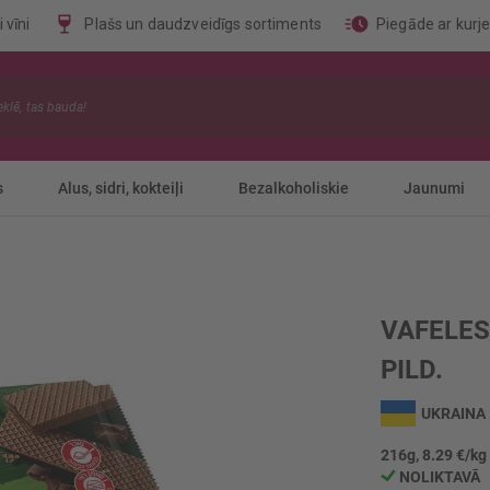
 vīni
Plašs un daudzveidīgs sortiments
Piegāde ar kurj
s
Alus, sidri, kokteiļi
Bezalkoholiskie
Jaunumi
VAFELES
PILD.
UKRAINA
216g, 8.29 €/kg
NOLIKTAVĀ