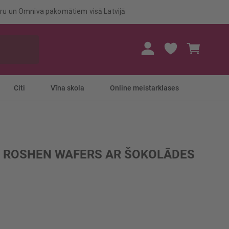
eru un Omniva pakomātiem visā Latvijā
Mans gr
Citi
Vīna skola
Online meistarklases
 ROSHEN WAFERS AR ŠOKOLĀDES