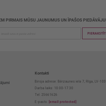
M PIRMAIS MŪSU JAUNUMUS UN ĪPAŠOS PIEDĀVĀJ
ties
PIERAKSTĪT
mu
šanai:
Kontakti
Biroja adrese: Bērzaunes iela 7, Rīga, LV-10
tājumi
Darba laiks: 10.00-17.30
Tel: 25661626
E-pasts:
[email protected]