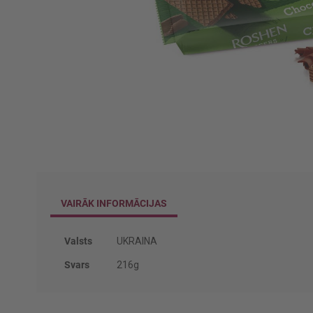
Iet
uz
galerijas
sākumu
VAIRĀK INFORMĀCIJAS
Vairāk
Valsts
UKRAINA
informācijas
Svars
216g