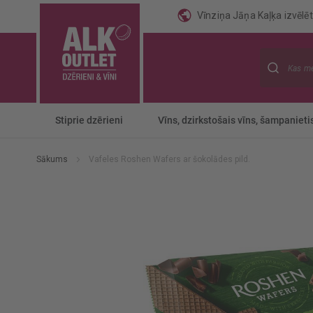
Vīnziņa Jāņa Kaļķa izvēlēti
Meklēt
Stiprie dzērieni
Vīns, dzirkstošais vīns, šampanieti
Sākums
Vafeles Roshen Wafers ar šokolādes pild.
Iet
uz
galerijas
beigām