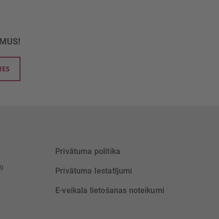
UMUS!
IES
Privātuma politika
39
Privātuma Iestatījumi
E-veikala lietošanas noteikumi