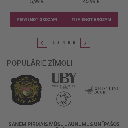
5,99 €
45,99 €
PIEVIENOT GROZAM
PIEVIENOT GROZAM
Lapa
Lapa
Lapa
You're currently reading page
Lapa
Lapa
Lapa
Iepriekšējais
2
3
4
5
6
Lapa
Nākošais
POPULĀRIE ZĪMOLI
SAŅEM PIRMAIS MŪSU JAUNUMUS UN ĪPAŠOS