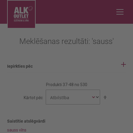
Meklēšanas rezultāti: 'sauss'
Iepirkties pēc
IEPIRKŠANĀS OPCIJAS
Produkti
37
-
48
no
530
Vīnogu šķirne
Iestatīt
Kārtot pēc
dilstošā
secībā
Aijen
Airen
Saistītie atslēgvārdi
sauss vīns
Rādīt vairāk