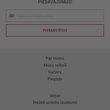
PIEDĀVĀJUMUS!
Pieteikties
jaunumu
saņemšanai:
PIERAKSTĪTIES
Par mums
Mūsu veikali
Karjera
Piegāde
Idejas
Biežāk uzdotie jautājumi