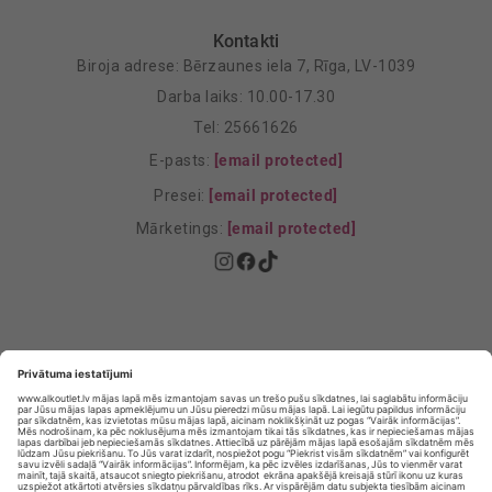
Kontakti
Biroja adrese: Bērzaunes iela 7, Rīga, LV-1039
Darba laiks: 10.00-17.30
Tel: 25661626
E-pasts:
[email protected]
Presei:
[email protected]
Mārketings:
[email protected]
Privātuma politika
Privātuma Iestatījumi
E-veikala lietošanas noteikumi