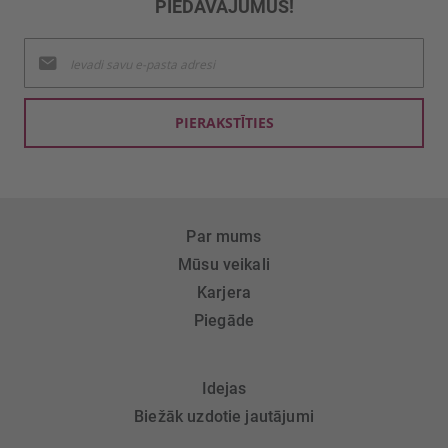
PIEDĀVĀJUMUS!
Pieteikties
jaunumu
saņemšanai:
PIERAKSTĪTIES
Par mums
Mūsu veikali
Karjera
Piegāde
Idejas
Biežāk uzdotie jautājumi