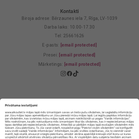
Kontakti
Biroja adrese: Bērzaunes iela 7, Rīga, LV-1039
Darba laiks: 10.00-17.30
Tel: 25661626
E-pasts:
[email protected]
Presei:
[email protected]
Mārketings:
[email protected]
Privātuma politika
Privātuma Iestatījumi
E-veikala lietošanas noteikumi