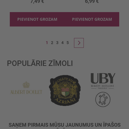
7,49 €
6,99 €
PIEVIENOT GROZAM
PIEVIENOT GROZAM
Lapa
You're currently reading page
Lapa
Lapa
Lapa
Lapa
1
2
3
4
5
Lapa
Nākošais
POPULĀRIE ZĪMOLI
SAŅEM PIRMAIS MŪSU JAUNUMUS UN ĪPAŠOS