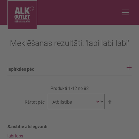
Meklēšanas rezultāti: 'labi labi labi'
Iepirkties pēc
IEPIRKŠANĀS OPCIJAS
Produkti
1
-
12
no
82
Vīnogu šķirne
Iestatīt
Kārtot pēc
dilstošā
secībā
Aijen
Airen
Saistītie atslēgvārdi
labi labs
Rādīt vairāk