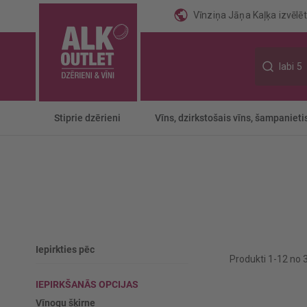
Vīnziņa Jāņa Kaļķa izvēlēti
Meklēt
Stiprie dzērieni
Vīns, dzirkstošais vīns, šampanieti
Iepirkties pēc
Produkti
1
-
12
no
IEPIRKŠANĀS OPCIJAS
Vīnogu šķirne