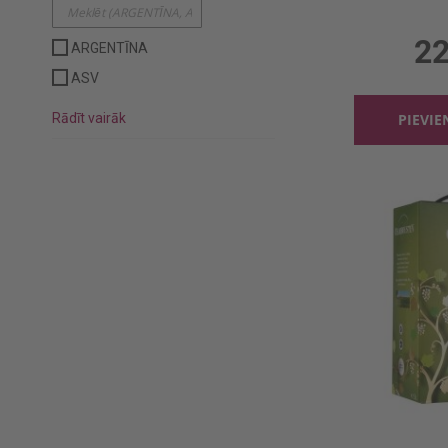
0.75l, 
22
ARGENTĪNA
ASV
Rādīt vairāk
PIEVI
Baltv. Ch
3l, 1