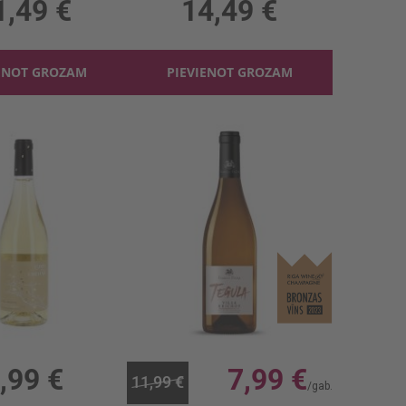
1,49 €
14,49 €
ENOT GROZAM
PIEVIENOT GROZAM
Baltv. L'oree De La Chenaie Gros Mans.11.5%
Baltv. Villa Brichot Tegula 11.5%
, 11.5%, 9.32 €/l
0.75l, 11.5%, 10.65 €/l
,99 €
7,99 €
11,99 €