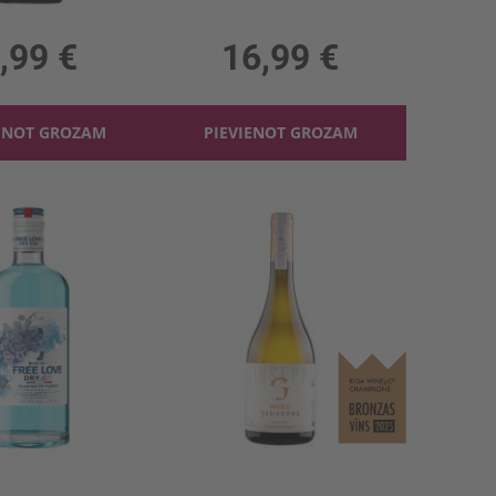
 13.5%, 10.65 €/l
3l, 11.5%, 5.66 €/l
,99 €
16,99 €
ENOT GROZAM
PIEVIENOT GROZAM
Džins Free Love Dry Blue Mood 37.5%
Baltv. Miolo Cuvee Giuseppe Chardonnay 13.5%
 37.5%, 16.41 €/l
0.75l, 13.5%, 19.32 €/l