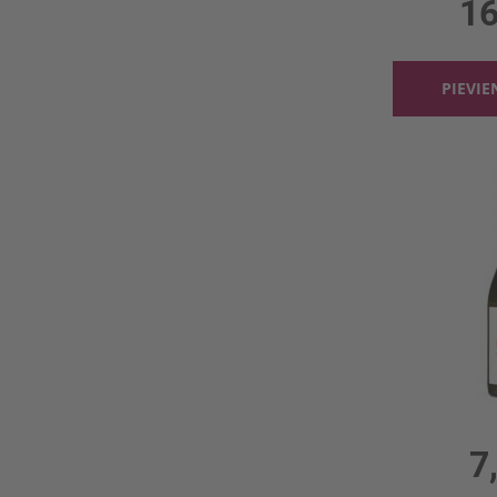
16
PIEVI
Baltv. Paul
0.75l, 
7