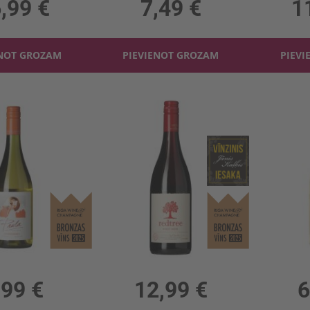
,99 €
7,49 €
1
ENOT GROZAM
PIEVIENOT GROZAM
PIEVI
a Chardonnay 13.5%
Sarkanv. Redtree Pinot Noir 13.5%
13.5%, 10.65 €/l
0.75l, 13.5%, 17.32 €/l
0.75l
,99 €
12,99 €
6