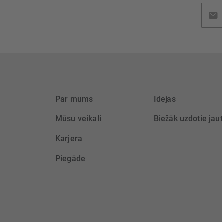
Pieteik
jaunu
saņem
Par mums
Idejas
Mūsu veikali
Biežāk uzdotie jau
Karjera
Piegāde