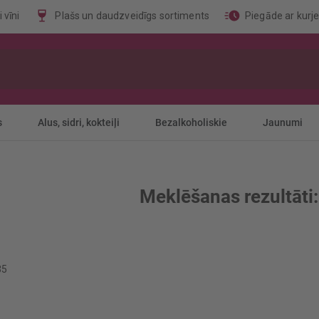
 vīni
Plašs un daudzveidīgs sortiments
Piegāde ar kurj
s
Alus, sidri, kokteiļi
Bezalkoholiskie
Jaunumi
Meklēšanas rezultāti: 
35