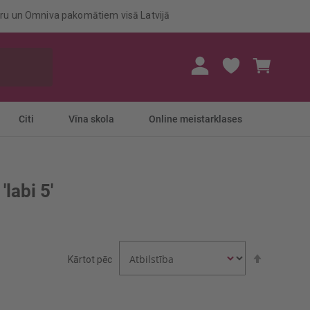
eru un Omniva pakomātiem visā Latvijā
Mans gr
Citi
Vīna skola
Online meistarklases
'labi 5'
Iestatīt
Kārtot pēc
dilstošā
secībā