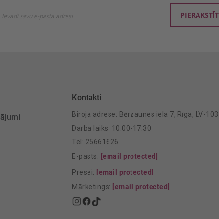
ties
PIERAKSTĪT
mu
šanai:
Kontakti
Biroja adrese: Bērzaunes iela 7, Rīga, LV-10
tājumi
Darba laiks: 10.00-17.30
Tel: 25661626
E-pasts:
[email protected]
Presei:
[email protected]
Mārketings:
[email protected]