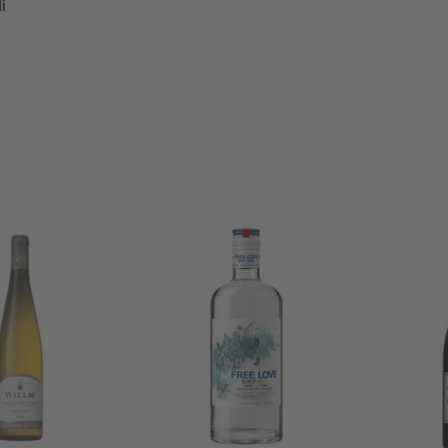
i
Baltv. Alsace Willm Riesling Grand Cr. 13.5%
Džins Free Love Dry 37.5%