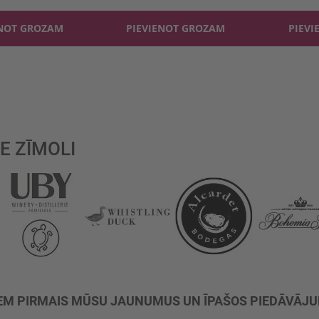
ENOT GROZAM
PIEVIENOT GROZAM
PIEVI
reading page
Lapa
Nākošais
E ZĪMOLI
M PIRMAIS MŪSU JAUNUMUS UN ĪPAŠOS PIEDĀVĀJ