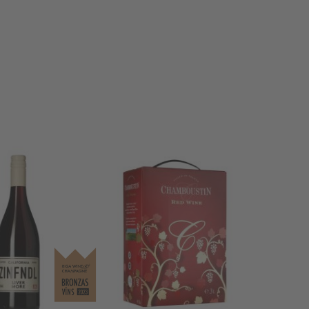
Sarkanv. Liver More Zinfandel 13.5%
Sarkanv. Chamboustin 11.5%