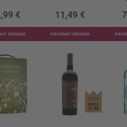
13.5%, 30.65 €/l
0.7l, 37.5%, 16.41 €/l
0.75l,
,99 €
11,49 €
7
ENOT GROZAM
PIEVIENOT GROZAM
PIEVI
amboustin 10.5%
Sarkanv. Gurjaani Mukuzani 12.5%
0.5%, 5.66 €/l
0.75l, 12.5%, 9.99 €/l
0.7l,