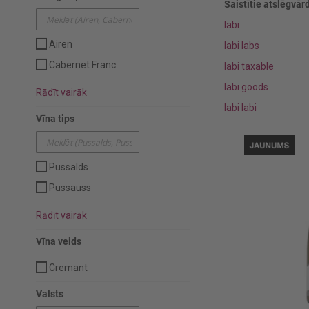
Saistītie atslēgvārd
labi
Airen
labi labs
Cabernet Franc
labi taxable
labi goods
Rādīt vairāk
labi labi
Vīna tips
Pussalds
Pussauss
Rādīt vairāk
Vīna veids
Cremant
Valsts