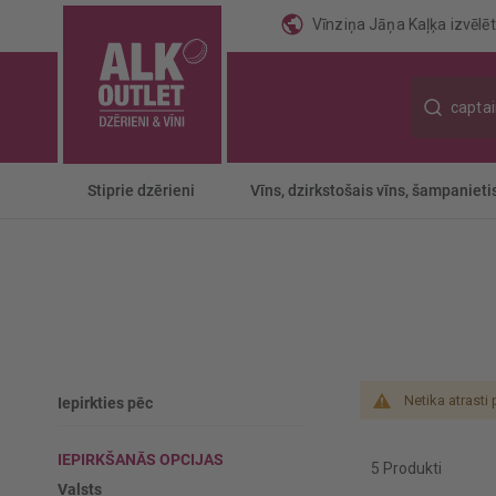
Vīnziņa Jāņa Kaļķa izvēlēti
Meklēt
Stiprie dzērieni
Vīns, dzirkstošais vīns, šampanieti
Netika atrasti
Iepirkties pēc
IEPIRKŠANĀS OPCIJAS
5
Produkti
Valsts