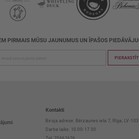
M PIRMAIS MŪSU JAUNUMUS UN ĪPAŠOS PIEDĀVĀJ
ties
PIERAKSTĪT
mu
šanai:
Kontakti
Biroja adrese: Bērzaunes iela 7, Rīga, LV-10
tājumi
Darba laiks: 10.00-17.30
Tel: 25661626