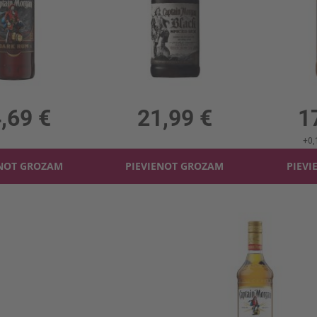
Rums Captain Morgan Black Label 40%
Rums Captain Morgan Black Spiced 40%
Rums Capt
0%, 24.69 €/l
0.7l, 40%, 31.41 €/l
0.7l
,69 €
21,99 €
1
+
0,
ENOT GROZAM
PIEVIENOT GROZAM
PIEVI