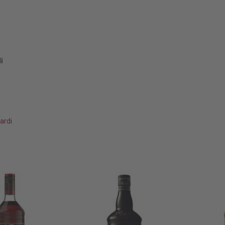
i
ardi