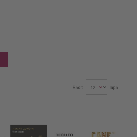
Stiprs alk.dzēr. Captain Morgan Gold Spiced 35%
Rādīt
lapā