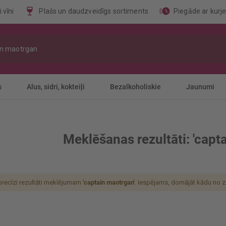
 vīni
Plašs un daudzveidīgs sortiments
Piegāde ar kurj
s
Alus, sidri, kokteiļi
Bezalkoholiskie
Jaunumi
Meklēšanas rezultāti: 'capt
 precīzi rezultāti meklējumam
'captain maotrgan'
. Iespējams, domājāt kādu no 