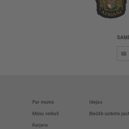
SAŅE
Pieteik
jaunu
saņem
Par mums
Idejas
Mūsu veikali
Biežāk uzdotie jau
Karjera