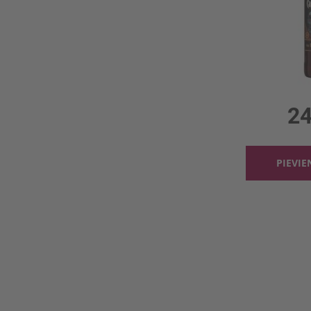
1l, 4
24
PIEVI