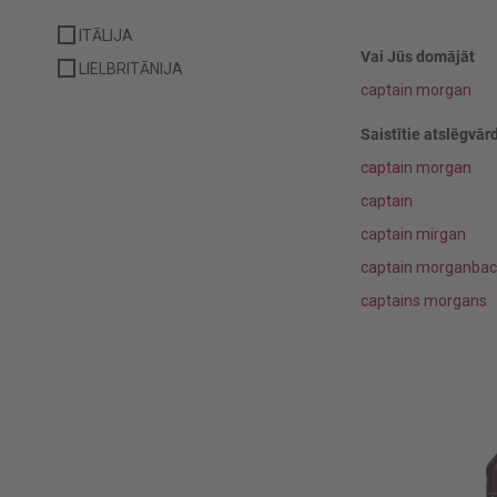
ITĀLIJA
Vai Jūs domājāt
LIELBRITĀNIJA
captain morgan
Saistītie atslēgvārd
captain morgan
captain
captain mirgan
captain morganbac
captains morgans