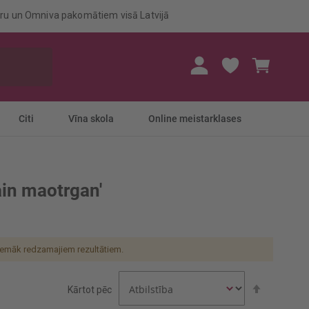
eru un Omniva pakomātiem visā Latvijā
Mans gr
Citi
Vīna skola
Online meistarklases
ain maotrgan'
zemāk redzamajiem rezultātiem.
Iestatīt
Kārtot pēc
dilstošā