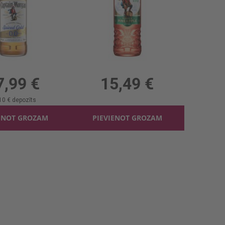
ain Morgan 0% b/a
Stiprs alk.dzēr. Captain Morgan Tiki 25%
, 0%, 25.70 €/l
0.7l, 25%, 22.13 €/l
7,99 €
15,49 €
10 €
depozīts
ENOT GROZAM
PIEVIENOT GROZAM