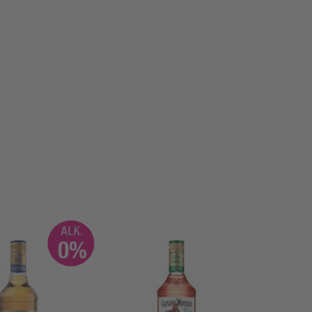
secībā