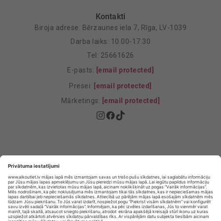
Kontakti
Biroja adrese: Bērzaunes iela 7, Rīga, LV-1039
Darba laiks: 10.00-17.30
Tel: 25661626
E-pasts:
[email protected]
Presei:
[email protected]
Mārketings:
[email protected]
Privātuma politika
Privātuma Iestatījumi
E-veikala lietošanas noteikumi