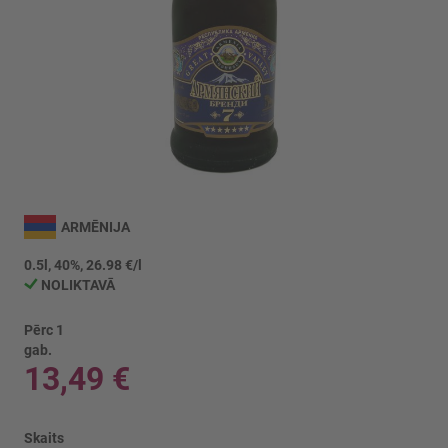
Iet
uz
ARMĒNIJA
galerijas
sākumu
0.5l, 40%, 26.98 €/l
NOLIKTAVĀ
Pērc 1
gab.
13,49 €
Skaits