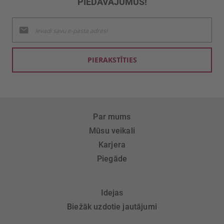
PIEDĀVĀJUMUS!
Pieteikties
jaunumu
saņemšanai:
PIERAKSTĪTIES
Par mums
Mūsu veikali
Karjera
Piegāde
Idejas
Biežāk uzdotie jautājumi