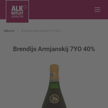
Sākums
Brendijs Armjanskij 7YO 40%
Brendijs Armjanskij 7YO 40%
Iet
uz
galerijas
beigām