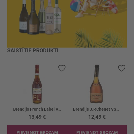
SAISTĪTIE PRODUKTI
Pievienot vēlmju sarakstam
Piev
Brendijs French Label VSOP 36%
Brendijs J.P.Chenet VSOP 36%
13,49 €
12,49 €
PIEVIENOT GROZAM
PIEVIENOT GROZAM