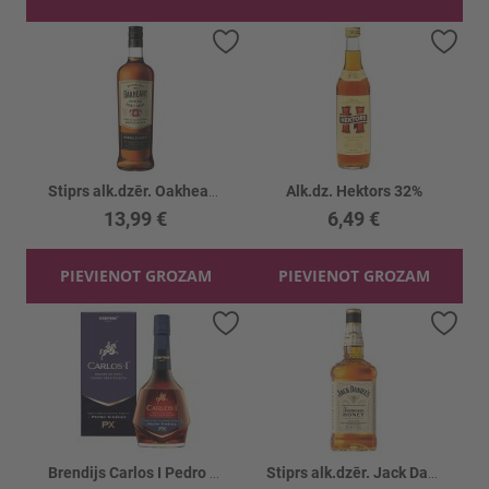
Pievienot vēlmju sarakstam
Piev
Stiprs alk.dzēr. Oakheart Spiced 32.5%
Alk.dz. Hektors 32%
13,99 €
6,49 €
PIEVIENOT GROZAM
PIEVIENOT GROZAM
Pievienot vēlmju sarakstam
Piev
Brendijs Carlos I Pedro Ximenez 40.3%
Stiprs alk.dzēr. Jack Daniels Honey 35%