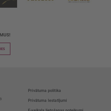
UMUS!
IES
Privātuma politika
39
Privātuma Iestatījumi
E-veikala lietošanas noteikumi