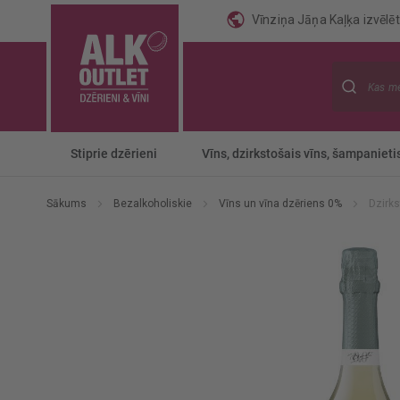
Vīnziņa Jāņa Kaļķa izvēlēti
Meklēt
Stiprie dzērieni
Vīns, dzirkstošais vīns, šampanieti
Sākums
Bezalkoholiskie
Vīns un vīna dzēriens 0%
Dzirks
Iet
uz
galerijas
beigām