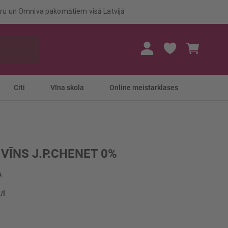
eru un Omniva pakomātiem visā Latvijā
Mans gr
Citi
Vīna skola
Online meistarklases
.VĪNS J.P.CHENET 0%
A
/l