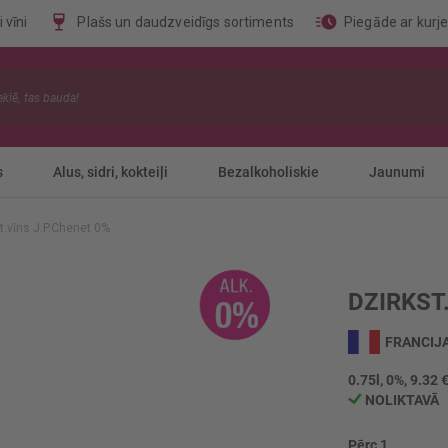
 vīni
Plašs un daudzveidīgs sortiments
Piegāde ar kurj
s
Alus, sidri, kokteiļi
Bezalkoholiskie
Jaunumi
t.vīns J.P.Chenet 0%
DZIRKST
FRANCIJ
0.75l, 0%, 9.32 €
NOLIKTAVĀ
Pērc 1