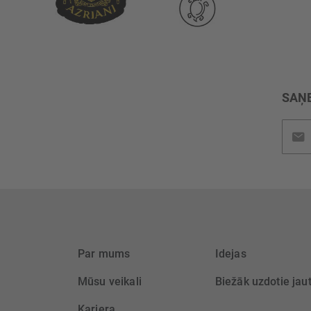
SAŅE
Pieteik
jaunu
saņem
Par mums
Idejas
Mūsu veikali
Biežāk uzdotie jau
Karjera