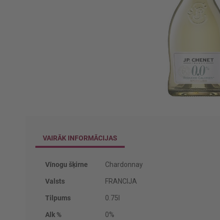
Iet
uz
galerijas
VAIRĀK INFORMĀCIJAS
sākumu
Vairāk
Vīnogu šķirne
Chardonnay
informācijas
Valsts
FRANCIJA
Tilpums
0.75l
Alk %
0%