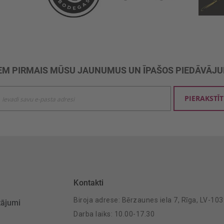
M PIRMAIS MŪSU JAUNUMUS UN ĪPAŠOS PIEDĀVĀJ
ties
PIERAKSTĪT
mu
šanai:
Kontakti
Biroja adrese: Bērzaunes iela 7, Rīga, LV-10
tājumi
Darba laiks: 10.00-17.30