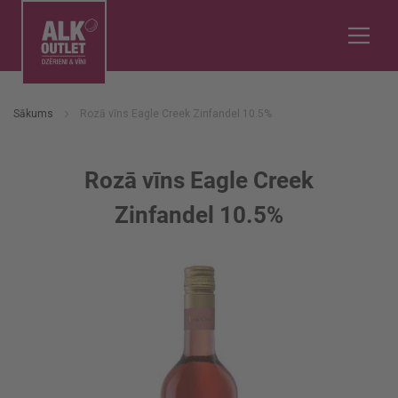
Sākums
Rozā vīns Eagle Creek Zinfandel 10.5%
Rozā vīns Eagle Creek
Zinfandel 10.5%
Iet
uz
galerijas
beigām