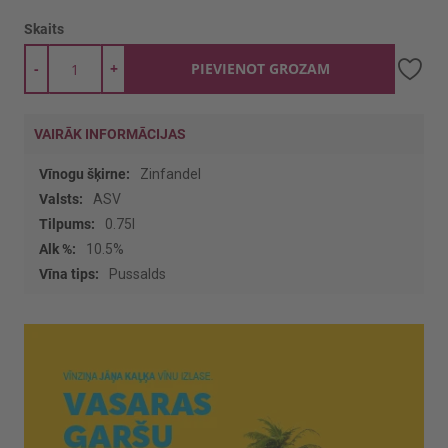
Skaits
-
+
PIEVIENOT GROZAM
VAIRĀK INFORMĀCIJAS
Vairāk
Zinfandel
informācijas
ASV
0.75l
10.5%
Pussalds