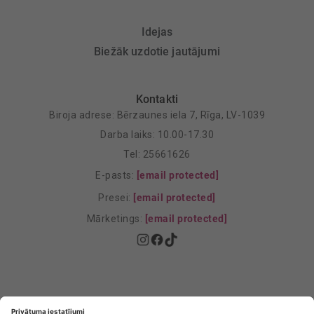
Idejas
Biežāk uzdotie jautājumi
Kontakti
Biroja adrese: Bērzaunes iela 7, Rīga, LV-1039
Darba laiks: 10.00-17.30
Tel: 25661626
E-pasts:
[email protected]
Presei:
[email protected]
Mārketings:
[email protected]
Privātuma politika