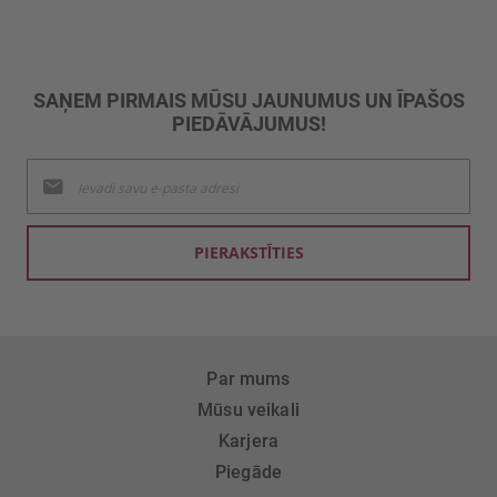
SAŅEM PIRMAIS MŪSU JAUNUMUS UN ĪPAŠOS
PIEDĀVĀJUMUS!
Pieteikties
jaunumu
saņemšanai:
PIERAKSTĪTIES
Par mums
Mūsu veikali
Karjera
Piegāde