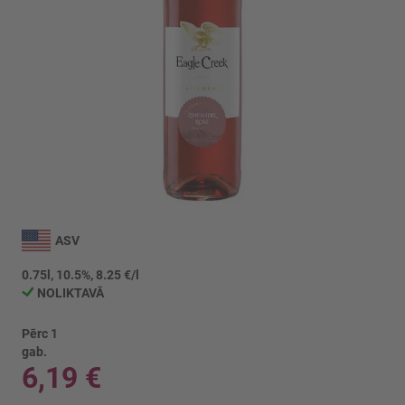
Iet
uz
ASV
galerijas
sākumu
0.75l, 10.5%, 8.25 €/l
NOLIKTAVĀ
Pērc 1
gab.
6,19 €