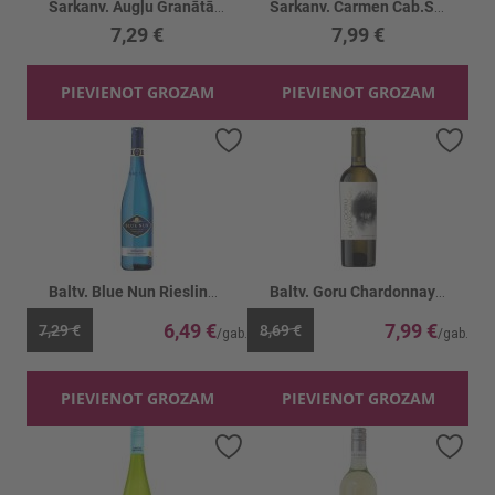
Sarkanv. Augļu Granātābolu pussalds 12.5%
Sarkanv. Carmen Cab.Sauv. Reserva 14%
7,29 €
7,99 €
PIEVIENOT GROZAM
PIEVIENOT GROZAM
Pievienot vēlmju sarakstam
Piev
Baltv. Blue Nun Riesling 10.5%
Baltv. Goru Chardonnay 12%
6,49 €
7,99 €
7,29 €
8,69 €
PIEVIENOT GROZAM
PIEVIENOT GROZAM
Pievienot vēlmju sarakstam
Piev