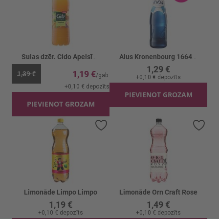
Sulas dzēr. Cido Apelsīnu
Alus Kronenbourg 1664 Blanc b/a
1,29 €
1,19 €
1,39 €
+
0,10 €
depozīts
+
0,10 €
depozīts
PIEVIENOT GROZAM
PIEVIENOT GROZAM
Pievienot vēlmju sarakstam
Piev
Limonāde Limpo Limpo
Limonāde Orn Craft Rose
1,19 €
1,49 €
+
0,10 €
depozīts
+
0,10 €
depozīts