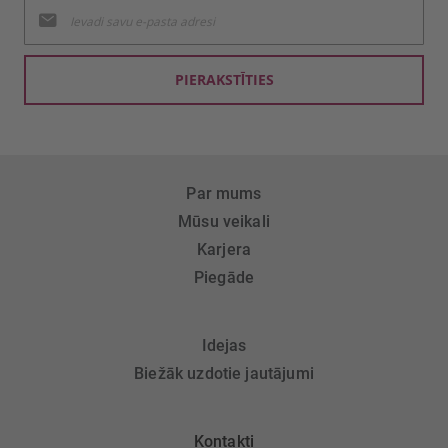
Pieteikties
jaunumu
saņemšanai:
PIERAKSTĪTIES
Par mums
Mūsu veikali
Karjera
Piegāde
Idejas
Biežāk uzdotie jautājumi
Kontakti