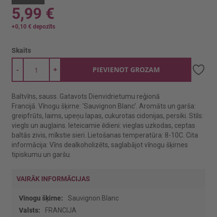
5,99 €
+
0,10 €
depozīts
Skaits
-
+
PIEVIENOT GROZAM
Baltvīns, sauss. Gatavots Dienvidrietumu reģionā
Francijā. Vīnogu šķirne: ‘Sauvignon Blanc’. Aromāts un garša:
greipfrūts, laims, upeņu lapas, cukurotas cidonijas, persiki. Stils:
viegls un augļains. Ieteicamie ēdieni: vieglas uzkodas, ceptas
baltās zivis, mīkstie sieri. Lietošanas temperatūra: 8-10C. Cita
informācija: Vīns dealkoholizēts, saglabājot vīnogu šķirnes
tipiskumu un garšu.
VAIRĀK INFORMĀCIJAS
Vairāk
Sauvignon Blanc
informācijas
FRANCIJA