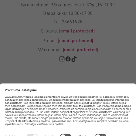
Biroja adrese: Bērzaunes iela 7, Rīga, LV-1039
Darba laiks: 10.00-17.30
Tel: 25661626
E-pasts:
[email protected]
Presei:
[email protected]
Mārketings:
[email protected]
Privātuma politika
Privātuma Iestatījumi
E-veikala lietošanas noteikumi