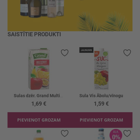
SAISTĪTIE PRODUKTI
Pievienot vēlmju sarakstam
Piev
Sulas dzēr. Grand Multiaugļu
Sula Vis Ābolu/vīnogu
1,69 €
1,59 €
PIEVIENOT GROZAM
PIEVIENOT GROZAM
Pievienot vēlmju sarakstam
Piev