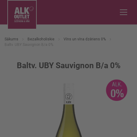
Sākums
Bezalkoholiskie
Vīns un vīna dzēriens 0%
Baltv. UBY Sauvignon B/a 0%
Baltv. UBY Sauvignon B/a 0%
Iet
uz
galerijas
beigām