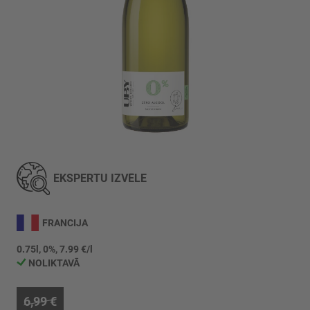
Iet
uz
galerijas
EKSPERTU IZVĒLE
sākumu
FRANCIJA
0.75l, 0%, 7.99 €/l
NOLIKTAVĀ
6,99 €