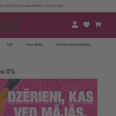
eru un Omniva pakomātiem visā Latvijā
Mans gr
Citi
Vīna skola
Online meistarklases
ns 0%