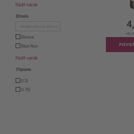
Rādīt vairāk
Karstvīns B
0.75l
Zīmols
4
+
0,1
Blossa
PIEVI
Blue Nun
Rādīt vairāk
Tilpums
0.2l
0.75l