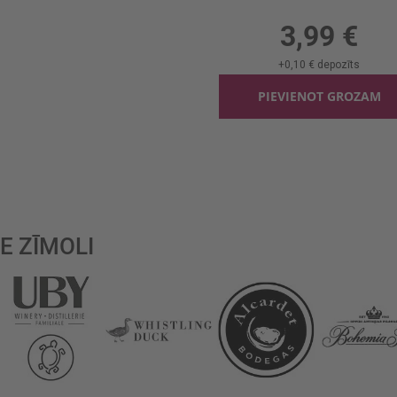
0.75l, 0%, 5.32 €/l
3,99 €
+
0,10 €
depozīts
PIEVIENOT GROZAM
re currently reading page
is
E ZĪMOLI