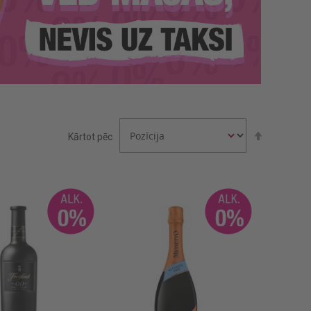
Iestatīt
Kārtot pēc
dilstošā
secībā