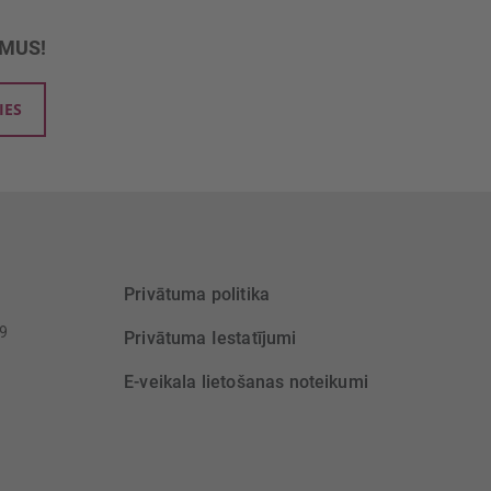
UMUS!
IES
Privātuma politika
39
Privātuma Iestatījumi
E-veikala lietošanas noteikumi