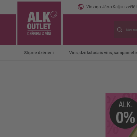
Vīnziņa Jāņa Kaļķa izvēlēti
Meklēt
Stiprie dzērieni
Vīns, dzirkstošais vīns, šampanieti