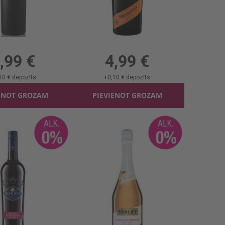
enet Sarkans B/a 0%
Dzirkst.vīns Mionetto B/a 0%
l, 0%, 6.65 €/l
0.75l, 0%, 6.65 €/l
,99 €
4,99 €
10 €
depozīts
+
0,10 €
depozīts
ENOT GROZAM
PIEVIENOT GROZAM