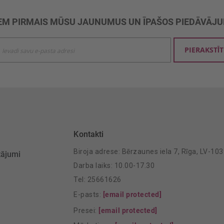
M PIRMAIS MŪSU JAUNUMUS UN ĪPAŠOS PIEDĀVĀJ
ties
PIERAKSTĪT
mu
šanai:
Kontakti
Biroja adrese: Bērzaunes iela 7, Rīga, LV-10
tājumi
Darba laiks: 10.00-17.30
Tel: 25661626
E-pasts:
[email protected]
Presei:
[email protected]