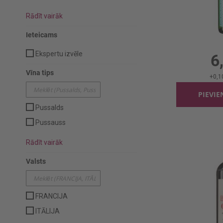
Rādīt vairāk
Dzirkst.vīn
Ieteicams
0.75l
Ekspertu izvēle
6
Vīna tips
+
0,1
PIEVI
Pussalds
Pussauss
Rādīt vairāk
Valsts
FRANCIJA
ITĀLIJA