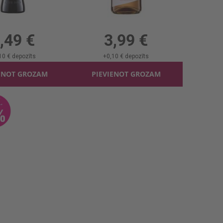
 Nun Light Red B/a 0%
Dzirkst.vīns Torley Rose B/a 0%
l, 0%, 7.32 €/l
0.75l, 0%, 5.32 €/l
,49 €
3,99 €
10 €
depozīts
+
0,10 €
depozīts
ENOT GROZAM
PIEVIENOT GROZAM
Gāz.vīnu satur.dz. Bosca Gold B/a 0%