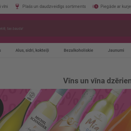
 vīni
Plašs un daudzveidīgs sortiments
Piegāde ar kurj
s
Alus, sidri, kokteiļi
Bezalkoholiskie
Jaunumi
Vīns un vīna dzērie