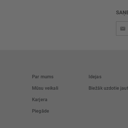
SAŅE
Pieteik
jaunu
saņem
Par mums
Idejas
Mūsu veikali
Biežāk uzdotie jau
Karjera
Piegāde