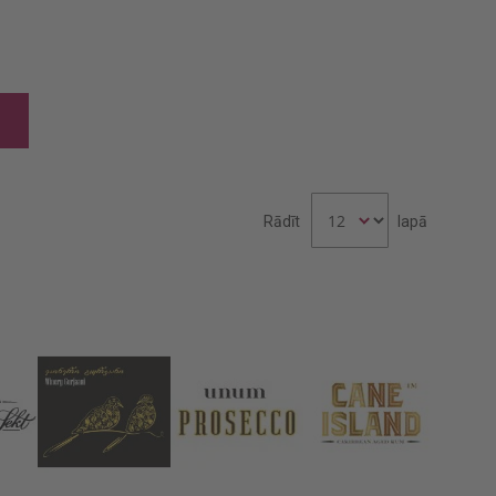
Rādīt
lapā