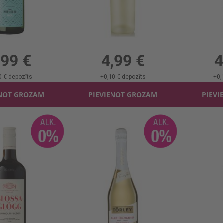
s Murviedro B/a 0%
Vīns Freixenet Balts B/a 0%
Vīns Freix
, 0%, 9.32 €/l
0.75l, 0%, 6.65 €/l
0.75
,99 €
4,99 €
4
0 €
depozīts
+
0,10 €
depozīts
+
0,
ENOT GROZAM
PIEVIENOT GROZAM
PIEVI