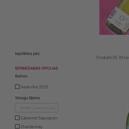
Iepirkties pēc
Produkti
25
-
33
n
IEPIRKŠANĀS OPCIJAS
Balvas
Gada vīns 2025
Vīnogu šķirne
Cabernet Sauvignon
Chardonnay