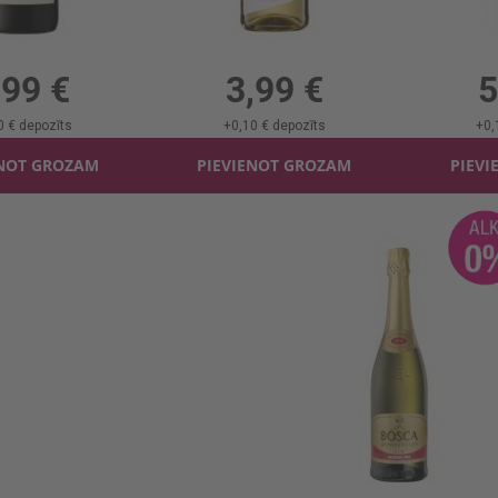
lossa Vinglogg b/a
Dzirkst.vīns Torley Balts B/a 0%
Sarkanv. Blue
, 0%, 6.65 €/l
0.75l, 0%, 5.32 €/l
0.75
,99 €
3,99 €
5
0 €
depozīts
+
0,10 €
depozīts
+
0,
ENOT GROZAM
PIEVIENOT GROZAM
PIEVI