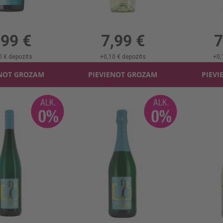
īns Zonin B/a 0%
Baltv. Montalto Passivento B/a 0%
, 0%, 9.32 €/l
0.75l, 0%, 10.65 €/l
0.75
,99 €
7,99 €
7
0 €
depozīts
+
0,10 €
depozīts
+
0,
ENOT GROZAM
PIEVIENOT GROZAM
PIEVI
osen Riesling B/a 0%
Dzirkst.vīns Dr.Loosen B/a 0%