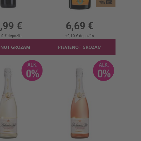
Sarkanv. Montalto Passivento B/a 0%
Dzirkst.vīns Cantine Maschio B/a 0%
l, 0%, 10.65 €/l
0.75l, 0%, 8.92 €/l
,99 €
6,69 €
10 €
depozīts
+
0,10 €
depozīts
ENOT GROZAM
PIEVIENOT GROZAM
Dzirkst.vīns Bohemia Dealkoholizēts 0%
Dzirkst.vīns Bohemia Dealkoholizēts Rose 0%