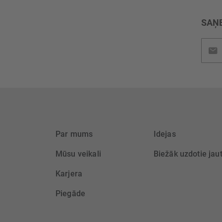
SAŅE
Pieteik
jaunu
saņem
Par mums
Idejas
Mūsu veikali
Biežāk uzdotie jau
Karjera
Piegāde