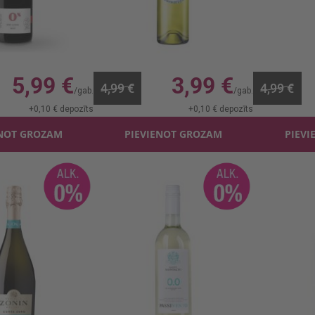
BY Merlot b/a 0%
Baltv. Freixenet Mia Dealkoholizēts 0%
, 0%, 7.99 €/l
0.75l, 0%, 5.32 €/l
0.75
5,99 €
3,99 €
4,99 €
4,99 €
+
0,10 €
depozīts
+
0,10 €
depozīts
ENOT GROZAM
PIEVIENOT GROZAM
PIEVI