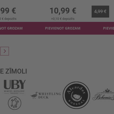
 0%, 11.99 €/l
0.75l, 0%, 14.65 €/l
0.75
,99 €
10,99 €
4,99 €
0 €
depozīts
+
0,10 €
depozīts
ENOT GROZAM
PIEVIENOT GROZAM
PIEVI
 currently reading page
a
is
Lapa
Nākošais
E ZĪMOLI