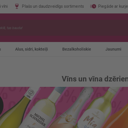
 vīni
Plašs un daudzveidīgs sortiments
Piegāde ar kurj
s
Alus, sidri, kokteiļi
Bezalkoholiskie
Jaunumi
Vīns un vīna dzērie