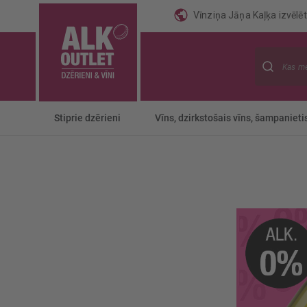
Vīnziņa Jāņa Kaļķa izvēlēti
Meklēt
Stiprie dzērieni
Vīns, dzirkstošais vīns, šampanieti