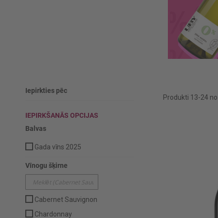
Iepirkties pēc
Produkti
13
-
24
n
IEPIRKŠANĀS OPCIJAS
Balvas
Gada vīns 2025
Vīnogu šķirne
Cabernet Sauvignon
Chardonnay