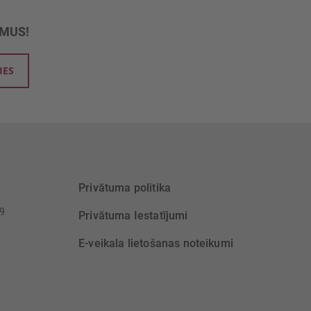
UMUS!
IES
Privātuma politika
39
Privātuma Iestatījumi
E-veikala lietošanas noteikumi