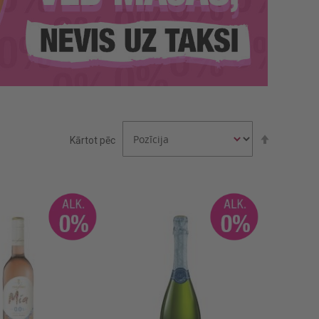
Iestatīt
Kārtot pēc
dilstošā
secībā