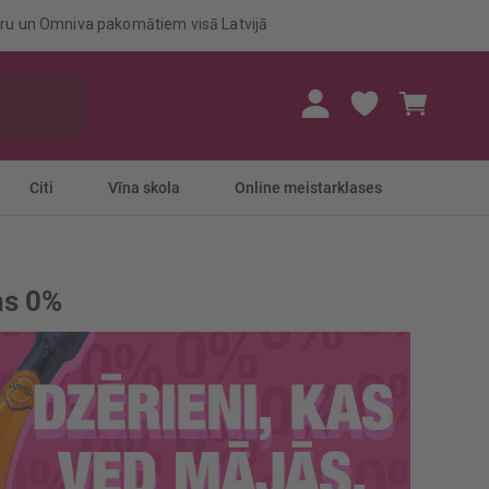
eru un Omniva pakomātiem visā Latvijā
Mans gr
Citi
Vīna skola
Online meistarklases
ns 0%