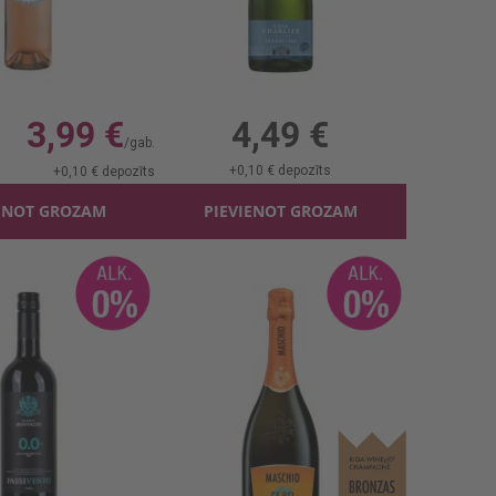
Rozā vīns Freixenet Mia Dealkoholizēts 0%
Dzirkst.vīns Casa Charlize B/a 0%
l, 0%, 5.32 €/l
0.75l, 0%, 5.99 €/l
3,99 €
4,49 €
+
0,10 €
depozīts
+
0,10 €
depozīts
ENOT GROZAM
PIEVIENOT GROZAM