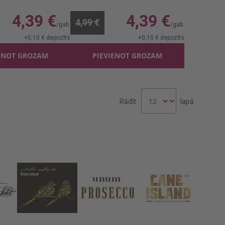
l, 0%, 5.85 €/l
0.75l, 0%, 5.85 €/l
4,39 €
4,39 €
4,99 €
+
0,10 €
depozīts
+
0,10 €
depozīts
ENOT GROZAM
PIEVIENOT GROZAM
Rādīt
lapā