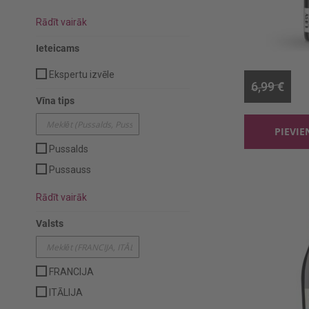
Rādīt vairāk
Sarkanv. U
Ieteicams
0.75l
Ekspertu izvēle
6,99 €
Vīna tips
PIEVI
Pussalds
Pussauss
Rādīt vairāk
Valsts
FRANCIJA
ITĀLIJA