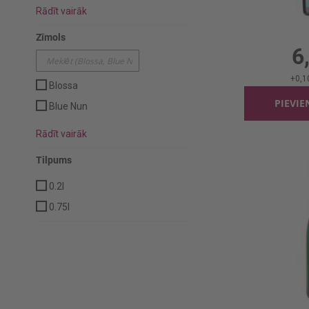
Rādīt vairāk
Dzirkst.v
0.75l
Zīmols
6
+
0,1
Blossa
PIEVI
Blue Nun
Rādīt vairāk
Tilpums
0.2l
0.75l
Baltv. Dr.Lo