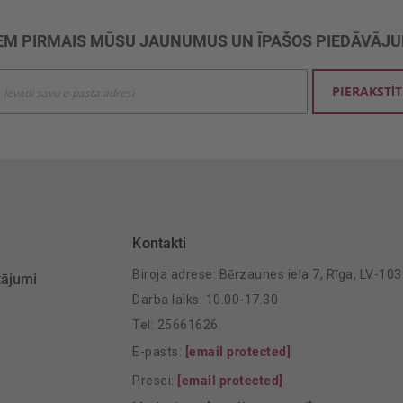
M PIRMAIS MŪSU JAUNUMUS UN ĪPAŠOS PIEDĀVĀJ
ties
PIERAKSTĪT
mu
šanai:
Kontakti
Biroja adrese: Bērzaunes iela 7, Rīga, LV-10
tājumi
Darba laiks: 10.00-17.30
Tel: 25661626
E-pasts:
[email protected]
Presei:
[email protected]