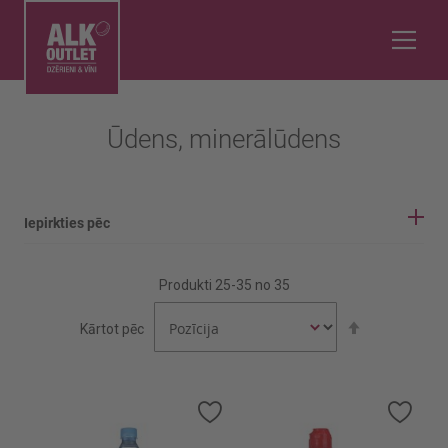
Ūdens, minerālūdens
Iepirkties pēc
IEPIRKŠANĀS OPCIJAS
Produkti
25
-
35
no
35
Valsts
Iestatīt
Kārtot pēc
dilstošā
secībā
FRANCIJA
GRUZIJA
Pievienot
Pievi
vēlmju
vēlmj
Rādīt vairāk
sarakstam
sara