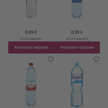
Avota ūdens Lielbāta negāzēts
Minerālūdens Mangaļi Gāzēts
1.5l, 0.59 €/l
1.5l, 0.39 €/l
0,89 €
0,59 €
+
0,10 €
depozīts
+
0,10 €
depozīts
PIEVIENOT GROZAM
PIEVIENOT GROZAM
Pievienot
Pievi
vēlmju
vēlmj
sarakstam
sara
Minerālūdens Mangaļi Negāzēts
Minerālūdens Akvile Negāzēts