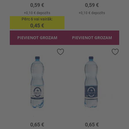
0,59 €
0,59 €
+
0,10 €
depozīts
+
0,10 €
depozīts
Pērc 6 vai vairāk
0,45 €
PIEVIENOT GROZAM
PIEVIENOT GROZAM
Pievienot
Pievi
vēlmju
vēlmj
sarakstam
sara
Minerālūdens Tērvete Neg.
Minerālūdens Tērvete Gāzets Pet.
1.5l, 0.43 €/l
1.5l, 0.43 €/l
0,65 €
0,65 €