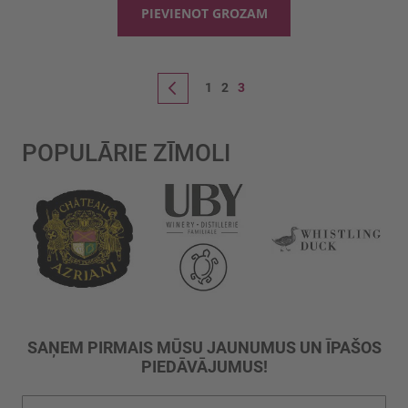
PIEVIENOT GROZAM
Lapa
Lapa
Lapa
You're currently reading page
Lapa
Iepriekšējais
1
2
3
POPULĀRIE ZĪMOLI
SAŅEM PIRMAIS MŪSU JAUNUMUS UN ĪPAŠOS
PIEDĀVĀJUMUS!
Pieteikties