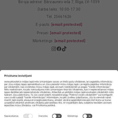
Biroja adrese: Bērzaunes iela 7, Rīga, LV-1039
Darba laiks: 10.00-17.30
Tel: 25661626
E-pasts:
[email protected]
Presei:
[email protected]
Mārketings:
[email protected]
Privātuma politika
Privātuma Iestatījumi
E-veikala lietošanas noteikumi