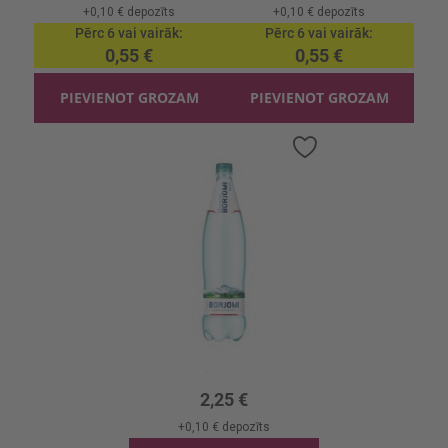
+
0,10 €
depozīts
+
0,10 €
depozīts
Pērc 6 vai vairāk
Pērc 6 vai vairāk
0,55 €
0,55 €
PIEVIENOT GROZAM
PIEVIENOT GROZAM
Pievienot
vēlmju
sarakstam
Minerālūdens Borjomi PET
1l, 2.25 €/l
2,25 €
+
0,10 €
depozīts