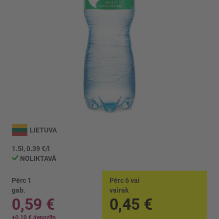
Iet
uz
LIETUVA
galerijas
sākumu
1.5l, 0.39 €/l
NOLIKTAVĀ
Pērc 1
Pērc 6 vai
gab.
vairāk
0,59 €
0,45 €
+
0,10 €
depozīts