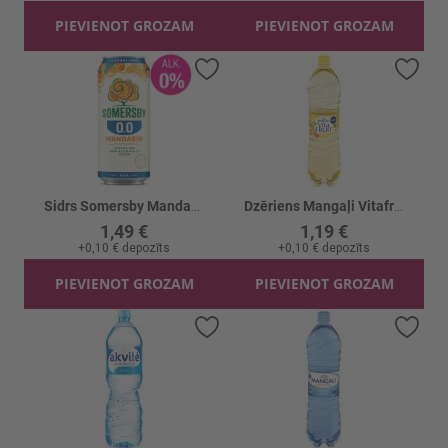
PIEVIENOT GROZAM
PIEVIENOT GROZAM
Pievienot vēlmju sarakstam
Piev
Sidrs Somersby Mandarin 0% CAN
Dzēriens Mangaļi Vitafruit Citr.augļu g.gāz.
1,49 €
1,19 €
+
0,10 €
depozīts
+
0,10 €
depozīts
PIEVIENOT GROZAM
PIEVIENOT GROZAM
Pievienot vēlmju sarakstam
Piev