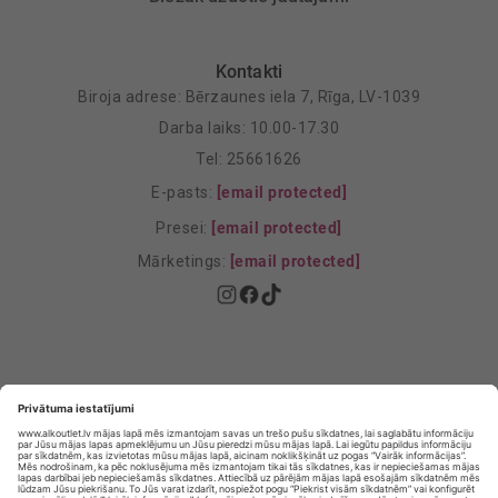
Kontakti
Biroja adrese: Bērzaunes iela 7, Rīga, LV-1039
Darba laiks: 10.00-17.30
Tel: 25661626
E-pasts:
[email protected]
Presei:
[email protected]
Mārketings:
[email protected]
Privātuma politika
Privātuma Iestatījumi
E-veikala lietošanas noteikumi