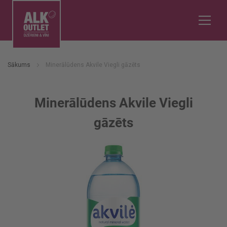
Sākums
Minerālūdens Akvile Viegli gāzēts
Minerālūdens Akvile Viegli
gāzēts
Iet
uz
galerijas
beigām