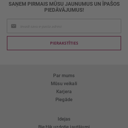
SAŅEM PIRMAIS MŪSU JAUNUMUS UN ĪPAŠOS
PIEDĀVĀJUMUS!
Pieteikties
jaunumu
saņemšanai:
PIERAKSTĪTIES
Par mums
Mūsu veikali
Karjera
Piegāde
Idejas
Biežāk uzdotie jautājumi