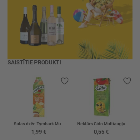
SAISTĪTIE PRODUKTI
Pievienot vēlmju sarakstam
Piev
Sulas dzēr. Tymbark Multiaugļu-burkānu
Nektārs Cido Multiaugļu
1,99 €
0,55 €