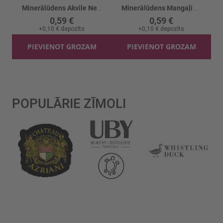
Minerālūdens Akvile Negāzēts
Minerālūdens Mangaļi Mangaļi-1 viegli gāz.
0,59 €
0,59 €
+
0,10 €
depozīts
+
0,10 €
depozīts
PIEVIENOT GROZAM
PIEVIENOT GROZAM
POPULĀRIE ZĪMOLI