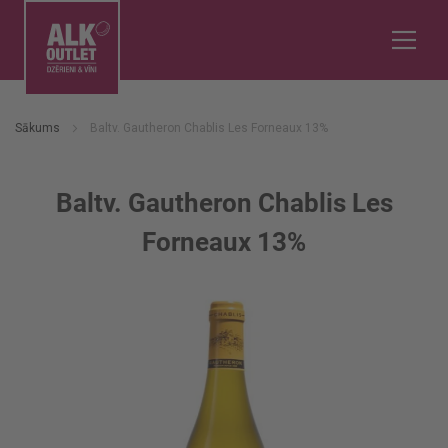
Sākums
Baltv. Gautheron Chablis Les Forneaux 13%
Baltv. Gautheron Chablis Les
Forneaux 13%
Iet
uz
galerijas
beigām