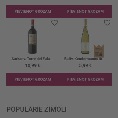
PIEVIENOT GROZAM
PIEVIENOT GROZAM
Pievienot vēlmju sarakstam
Piev
Sarkanv. Torre del Falasco Valpol.DOC 13.5%
Baltv. Kendermanns Riesling Gewurst. 12%
10,99 €
5,99 €
PIEVIENOT GROZAM
PIEVIENOT GROZAM
POPULĀRIE ZĪMOLI