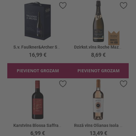
Pievienot vēlmju sarakstam
Piev
S.v. Faulkner&Archer Shiraz Cab.Sauv. 13%
Dzirkst.vīns Roche Mazet CHARDONNAY BRUT 12%
16,99 €
8,69 €
PIEVIENOT GROZAM
PIEVIENOT GROZAM
Pievienot vēlmju sarakstam
Piev
Karstvīns Blossa Saffran Apelsin 10%
Rozā vīns Olianas Isola Dei Nuraghi 12.5%
6,99 €
13,49 €