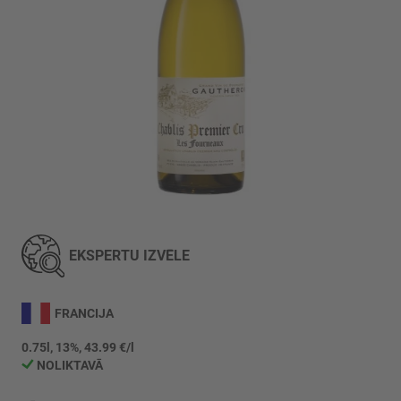
Iet
uz
galerijas
EKSPERTU IZVĒLE
sākumu
FRANCIJA
0.75l, 13%, 43.99 €/l
NOLIKTAVĀ