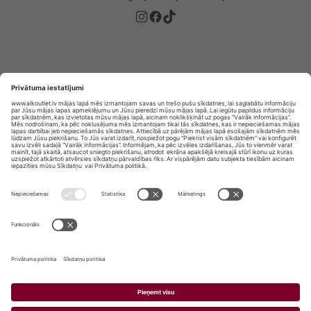
Privātuma politika
Privātuma Iestatījumi
E-veikala lietošanas noteikumi
© SIA „Vita Mārkets” visas tiesības aizsargātas.
ALKOHOLA LIETOŠANA KAITĒ JŪSU VESELĪBAI!
ALKOHOLA PĀRDOŠANA, IEGĀDĀŠANĀS UN
NODOŠANA NEPILNGADĪGĀM PERSONĀM IR
AIZLIEGTA.