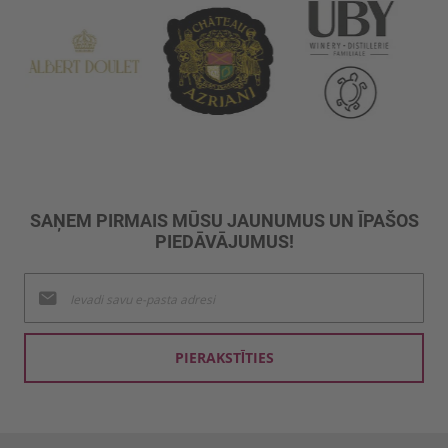
SAŅEM PIRMAIS MŪSU JAUNUMUS UN ĪPAŠOS
PIEDĀVĀJUMUS!
Pieteikties
jaunumu
saņemšanai:
PIERAKSTĪTIES