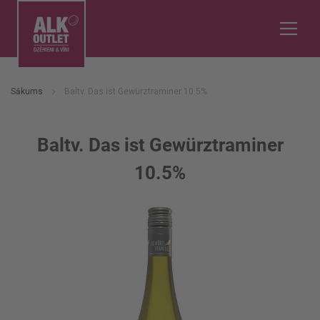
Sākums
Baltv. Das ist Gewürztraminer 10.5%
Baltv. Das ist Gewürztraminer
10.5%
Iet
uz
galerijas
beigām