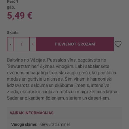
Pērc 1
gab.
5,49 €
Skaits
-
+
PIEVIENOT GROZAM
Baltvīns no Vācijas. Pussalds vīns, pagatavots no
‘Gewurztaminer’ šķirnes vīnogām. Labi sabalansēts
dzēriens ar bagātīgu tropisko augļu garšu, ko papildina
medus un garšvielu nianses. Šim vīnam ir harmoniski
līdzsvarots salduma un skābuma līmenis, intensīvs
ziedu, eksotisko augļu aromāts un maigi zeltaina krāsa.
Sader ar pikantiem ēdieniem, sieriem un desertiem.
VAIRĀK INFORMĀCIJAS
Vairāk
Gewürztraminer