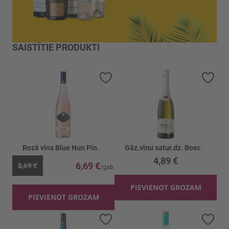
SAISTĪTIE PRODUKTI
Pievienot vēlmju sarakstam
Piev
Rozā vīns Blue Nun Pink 10%
Gāz.vīnu satur.dz. Bosca White Label 7.5%
4,89 €
6,69 €
8,69 €
PIEVIENOT GROZAM
PIEVIENOT GROZAM
Pievienot vēlmju sarakstam
Piev