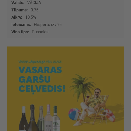
informācijas
VĀCIJA
0.75l
10.5%
Ekspertu izvēle
Pussalds