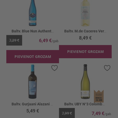
Baltv. Blue Nun Authentic 10%
Baltv. M.de Caceres Verdejo Rueda 13.5%
8,49 €
6,49 €
7,29 €
PIEVIENOT GROZAM
PIEVIENOT GROZAM
Pievienot vēlmju sarakstam
Piev
Baltv. Gurjaani Alazani Valley 11.5%
Baltv. UBY N°3 Colombard Sauvignon 11%
5,49 €
7,49 €
7,99 €