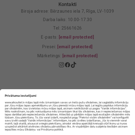
Kontakti
Biroja adrese: Bērzaunes iela 7, Rīga, LV-1039
Darba laiks: 10.00-17.30
Tel: 25661626
E-pasts:
[email protected]
Presei:
[email protected]
Mārketings:
[email protected]
Privātuma politika
Privātuma Iestatījumi
E-veikala lietošanas noteikumi