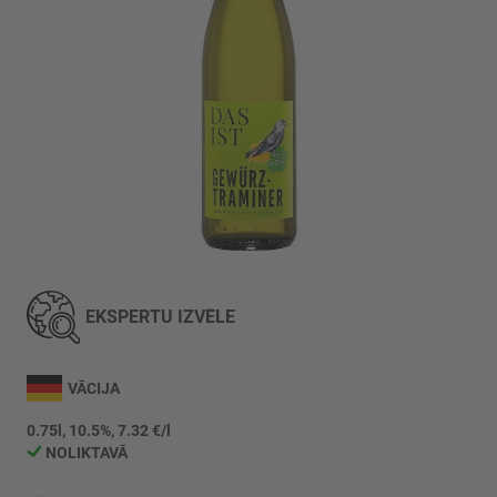
Iet
uz
galerijas
EKSPERTU IZVĒLE
sākumu
VĀCIJA
0.75l, 10.5%, 7.32 €/l
NOLIKTAVĀ