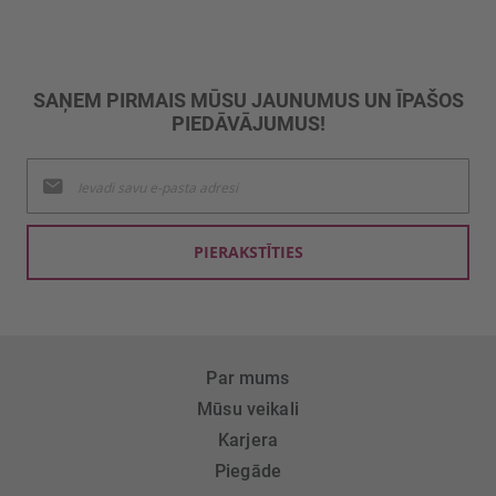
SAŅEM PIRMAIS MŪSU JAUNUMUS UN ĪPAŠOS
PIEDĀVĀJUMUS!
Pieteikties
jaunumu
saņemšanai:
PIERAKSTĪTIES
Par mums
Mūsu veikali
Karjera
Piegāde