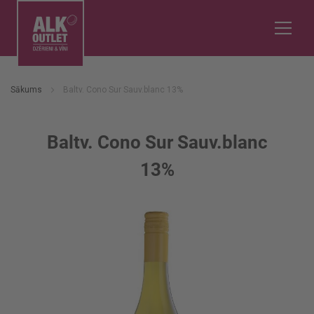
Sākums
Baltv. Cono Sur Sauv.blanc 13%
Baltv. Cono Sur Sauv.blanc
13%
Iet
uz
galerijas
beigām