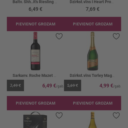
Baltv. Shh..It's Riesling Qualitatswein11.5%
Dzirkst.vīns I Heart Prosecco 11%
6,49 €
7,69 €
PIEVIENOT GROZAM
PIEVIENOT GROZAM
Pievienot vēlmju sarakstam
Piev
Sarkanv. Roche Mazet Grenache 12.5%
Dzirkst.vīns Torley Magic Cuvee 10.5%
6,49 €
4,99 €
7,49 €
5,69 €
PIEVIENOT GROZAM
PIEVIENOT GROZAM
Pievienot vēlmju sarakstam
Piev