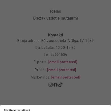
Idejas
Biežāk uzdotie jautājumi
Kontakti
Biroja adrese: Bērzaunes iela 7, Rīga, LV-1039
Darba laiks: 10.00-17.30
Tel: 25661626
E-pasts:
[email protected]
Presei:
[email protected]
Mārketings:
[email protected]
Privātuma politika