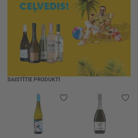
SAISTĪTIE PRODUKTI
Pievienot vēlmju sarakstam
Piev