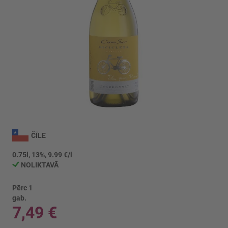
Iet
uz
ČĪLE
galerijas
sākumu
0.75l, 13%, 9.99 €/l
NOLIKTAVĀ
Pērc 1
gab.
7,49 €